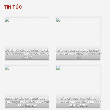
TIN TỨC
KHÁM PHÁ CỬA GỖ CÔNG NGHIỆP
BÁO GIÁ CỬA GỖ CÔNG NGHIỆP
GIAHUYDOOR CHẤT LƯỢNG CAO,
HUYPHATDOOR CHẤT LƯỢNG – UY
GIÁ TỐT
TÍN
CỬA THÉP VÂN GỖ GIAHUYDOOR –
BÁO GIÁ CỬA NHỰA GIẢ GỖ
LỰA CHỌN HOÀN HẢO CHO NGÔI
HUYPHATDOOR – LỰA CHỌN TIẾT
NHÀ HIỆN ĐẠI
KIỆM VÀ BỀN BỈ