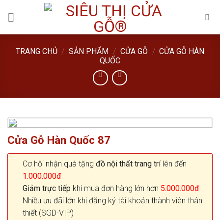
Skip
to
content
TRANG CHỦ
/
SẢN PHẨM
/
CỬA GỖ
/
CỬA GỖ HÀN
QUỐC
Cửa Gỗ Hàn Quốc 87
Cơ hội nhận quà tặng
đồ nội thất trang trí
lên đến
1.000.000đ
Giảm trực tiếp
khi mua đơn hàng lớn hơn
5.000.000đ
Nhiều ưu đãi lớn khi đăng ký tài khoản thành viên thân
thiết (SGD-VIP)