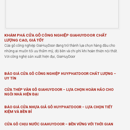
KHÁM PHÁ CỬA GỖ CÔNG NGHIỆP GIAHUYDOOR CHẤT
LƯỢNG CAO, GIÁ TỐT
Cửa gỗ công nghiệp GiaHuyDoor đang trở thành lựa chọn hàng đầu cho
những ai muốn tối ưu thẩm mỹ, độ bền và chi phí khi hoàn thiện nội thất.
Với công nghệ sản xuất hiện đại, GiaHuyDoor
BÁO GIÁ CỬA GỖ CÔNG NGHIỆP HUYPHATDOOR CHẤT LƯỢNG –
UY TÍN
CỬA THÉP VÂN GỖ GIAHUYDOOR – LỰA CHỌN HOÀN HẢO CHO
NGÔI NHÀ HIỆN ĐẠI
BÁO GIÁ CỬA NHỰA GIẢ GỖ HUYPHATDOOR – LỰA CHỌN TIẾT
KIỆM VÀ BỀN BỈ
CỬA GỖ CHỊU NƯỚC GIAHUYDOOR – BỀN VỮNG VỚI THỜI GIAN