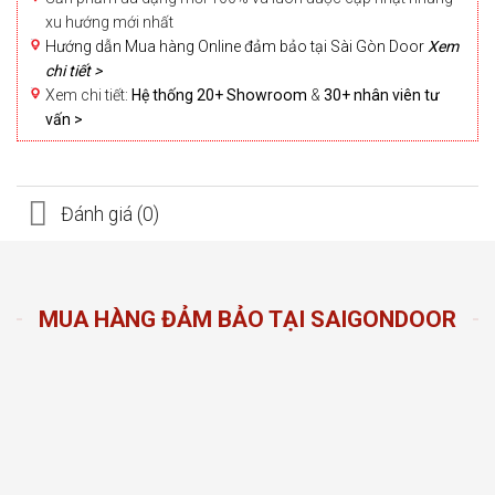
xu hướng mới nhất
Hướng dẫn Mua hàng Online đảm bảo tại Sài Gòn Door
Xem
chi tiết >
Xem chi tiết:
Hệ thống 20+ Showroom
&
30+ nhân viên tư
vấn >
Đánh giá (0)
MUA HÀNG ĐẢM BẢO TẠI SAIGONDOOR
n Door
ng sản
n hàng
đầu
oom và