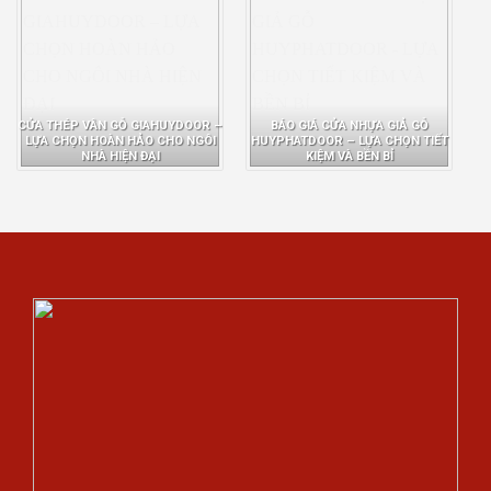
CỬA THÉP VÂN GỖ GIAHUYDOOR –
BÁO GIÁ CỬA NHỰA GIẢ GỖ
LỰA CHỌN HOÀN HẢO CHO NGÔI
HUYPHATDOOR – LỰA CHỌN TIẾT
NHÀ HIỆN ĐẠI
KIỆM VÀ BỀN BỈ