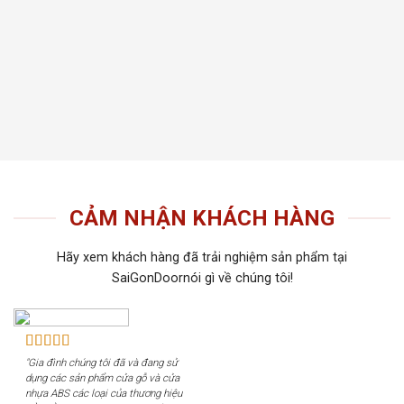
thất t
Tiến 
tiếu 
tôi c
khách
CẢM NHẬN KHÁCH HÀNG
Hãy xem khách hàng đã trải nghiệm sản phẩm tại
SaiGonDoornói gì về chúng tôi!
"Gia đình chúng tôi đã và đang sử
dụng các sản phẩm cửa gỗ và cửa
nhựa ABS các loại của thương hiệu