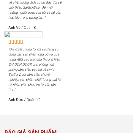
về chất lượng dịch vụ tại đây. Tôi sẽ
giới thiệu SaiGonDoor đến với
những người quen của tôi và sẽ còn
hợp tác trong tương lai..."
Anh Vũ
/
Quận 8
"Gia đình chúng tôi đã và đang sử
dụng các sản phẩm cửa gỗ và cửa
nhựa ABS các loại của thương hiệu
SÀI GÒN DOOR cho phòng ngủ,
phòng làm việc và nhà vệ sinh.
SaiGonDoor làm việc chuyên
nghiệp, sản phẩm chất lượng, giá lại
rẻ, nhân viên phục vụ tư vấn tận
tình."
Anh Đức
/
Quận 12
BÁO GIÁ SẢN PHẨM