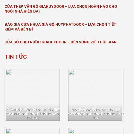
CỬA THÉP VÂN GỖ GIAHUYDOOR – LỰA CHỌN HOÀN HẢO CHO
NGÔI NHÀ HIỆN ĐẠI
BÁO GIÁ CỬA NHỰA GIẢ GỖ HUYPHATDOOR – LỰA CHỌN TIẾT
KIỆM VÀ BỀN BỈ
CỬA GỖ CHỊU NƯỚC GIAHUYDOOR – BỀN VỮNG VỚI THỜI GIAN
TIN TỨC
KHÁM PHÁ CỬA GỖ CÔNG NGHIỆP
BÁO GIÁ CỬA GỖ CÔNG NGHIỆP
GIAHUYDOOR CHẤT LƯỢNG CAO,
HUYPHATDOOR CHẤT LƯỢNG – UY
GIÁ TỐT
TÍN