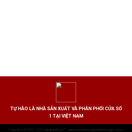
TỰ HÀO LÀ NHÀ SẢN XUẤT VÀ PHÂN PHỐI CỬA SỐ
1 TẠI VIỆT NAM
Copyright © 2010 - 2026
SaigonDoor™ - www.sieuthicuago.bancuago.com
|