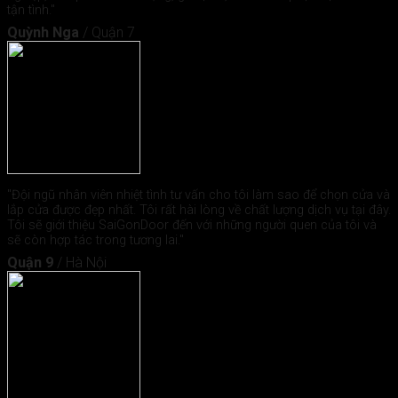
tận tình."
Quỳnh Nga
/
Quận 7
"Đội ngũ nhân viên nhiệt tình tư vấn cho tôi làm sao để chọn cửa và
lắp cửa được đẹp nhất. Tôi rất hài lòng về chất lượng dịch vụ tại đây.
Tôi sẽ giới thiệu SaiGonDoor đến với những người quen của tôi và
sẽ còn hợp tác trong tương lai."
Quận 9
/
Hà Nội