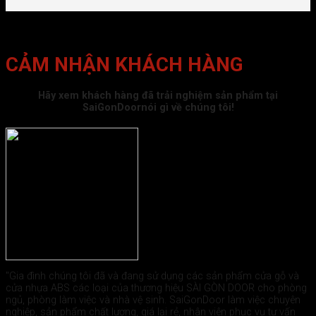
CẢM NHẬN KHÁCH HÀNG
Hãy xem khách hàng đã trải nghiệm sản phẩm tại
SaiGonDoornói gì về chúng tôi!
"Gia đình chúng tôi đã và đang sử dụng các sản phẩm cửa gỗ và
cửa nhựa ABS các loại của thương hiệu SÀI GÒN DOOR cho phòng
ngủ, phòng làm việc và nhà vệ sinh. SaiGonDoor làm việc chuyên
nghiệp, sản phẩm chất lượng, giá lại rẻ, nhân viên phục vụ tư vấn