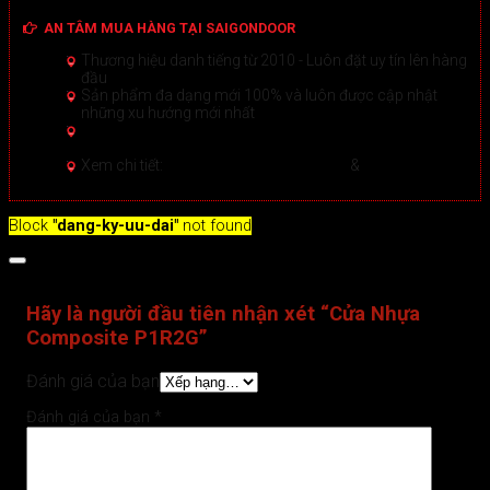
AN TÂM MUA HÀNG TẠI SAIGONDOOR
Thương hiệu danh tiếng từ 2010 - Luôn đặt uy tín lên hàng
đầu
Sản phẩm đa dạng mới 100% và luôn được cập nhật
những xu hướng mới nhất
Hướng dẫn Mua hàng Online đảm bảo tại Sài Gòn
Door
Xem chi tiết >
Xem chi tiết:
Hệ thống 20+ Showroom
&
30+ nhân viên
tư vấn >
Block
"dang-ky-uu-dai"
not found
Đánh giá (0)
Hãy là người đầu tiên nhận xét “Cửa Nhựa
Composite P1R2G”
Đánh giá của bạn
Đánh giá của bạn
*