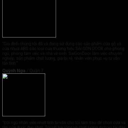
"Gia đình chúng tôi đã và đang sử dụng các sản phẩm cửa gỗ và
cửa nhựa ABS các loại của thương hiệu SÀI GÒN DOOR cho phòng
ngủ, phòng làm việc và nhà vệ sinh. SaiGonDoor làm việc chuyên
nghiệp, sản phẩm chất lượng, giá lại rẻ, nhân viên phục vụ tư vấn
tận tình."
Quỳnh Nga
/
Quận 7
"Đội ngũ nhân viên nhiệt tình tư vấn cho tôi làm sao để chọn cửa và
lắp cửa được đẹp nhất. Tôi rất hài lòng về chất lượng dịch vụ tại đây.