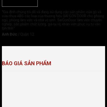
"Gia đình chúng tôi đã và đang sử dụng các sản phẩm cửa gỗ và
cửa nhựa ABS các loại của thương hiệu SÀI GÒN DOOR cho phòng
ngủ, phòng làm việc và nhà vệ sinh. SaiGonDoor làm việc chuyên
nghiệp, sản phẩm chất lượng, giá lại rẻ, nhân viên phục vụ tư vấn
tận tình."
Anh Đức
/
Quận 12
BÁO GIÁ SẢN PHẨM