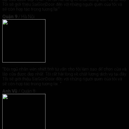
Tôi sẽ giới thiệu SaiGonDoor đến với những người quen của tôi và
sẽ còn hợp tác trong tương lai."
Quận 9
/
Hà Nội
"Đội ngũ nhân viên nhiệt tình tư vấn cho tôi làm sao để chọn cửa và
lắp cửa được đẹp nhất. Tôi rất hài lòng về chất lượng dịch vụ tại đây.
Tôi sẽ giới thiệu SaiGonDoor đến với những người quen của tôi và
sẽ còn hợp tác trong tương lai..."
Anh Vũ
/
Quận 8