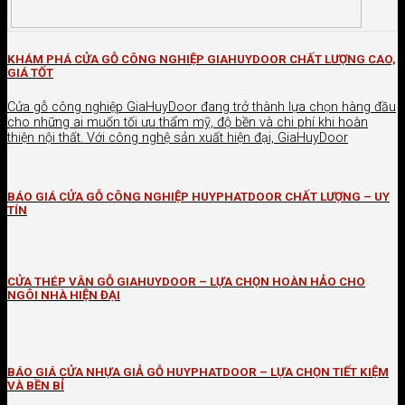
KHÁM PHÁ CỬA GỖ CÔNG NGHIỆP GIAHUYDOOR CHẤT LƯỢNG CAO,
GIÁ TỐT
Cửa gỗ công nghiệp GiaHuyDoor đang trở thành lựa chọn hàng đầu
cho những ai muốn tối ưu thẩm mỹ, độ bền và chi phí khi hoàn
thiện nội thất. Với công nghệ sản xuất hiện đại, GiaHuyDoor
BÁO GIÁ CỬA GỖ CÔNG NGHIỆP HUYPHATDOOR CHẤT LƯỢNG – UY
TÍN
CỬA THÉP VÂN GỖ GIAHUYDOOR – LỰA CHỌN HOÀN HẢO CHO
NGÔI NHÀ HIỆN ĐẠI
BÁO GIÁ CỬA NHỰA GIẢ GỖ HUYPHATDOOR – LỰA CHỌN TIẾT KIỆM
VÀ BỀN BỈ