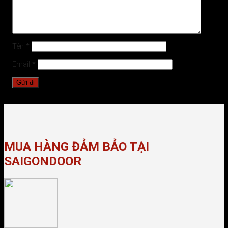
Tên
*
Email
*
MUA HÀNG ĐẢM BẢO TẠI
SAIGONDOOR