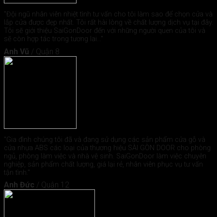
"Đội ngũ nhân viên nhiệt tình tư vấn cho tôi làm sao để chọn cửa và
lắp cửa được đẹp nhất. Tôi rất hài lòng về chất lượng dịch vụ tại đây.
Tôi sẽ giới thiệu SaiGonDoor đến với những người quen của tôi và
sẽ còn hợp tác trong tương lai..."
Anh Vũ
/
Quận 8
"Gia đình chúng tôi đã và đang sử dụng các sản phẩm cửa gỗ và
cửa nhựa ABS các loại của thương hiệu SÀI GÒN DOOR cho phòng
ngủ, phòng làm việc và nhà vệ sinh. SaiGonDoor làm việc chuyên
nghiệp, sản phẩm chất lượng, giá lại rẻ, nhân viên phục vụ tư vấn
tận tình."
Anh Đức
/
Quận 12