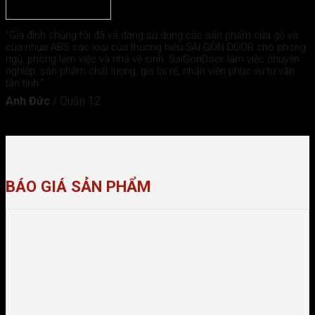
"Gia đình chúng tôi đã và đang sử dụng các sản phẩm cửa gỗ và
cửa nhựa ABS các loại của thương hiệu SÀI GÒN DOOR cho phòng
ngủ, phòng làm việc và nhà vệ sinh. SaiGonDoor làm việc chuyên
nghiệp, sản phẩm chất lượng, giá lại rẻ, nhân viên phục vụ tư vấn
tận tình."
Anh Đức
/
Quận 12
BÁO GIÁ SẢN PHẨM