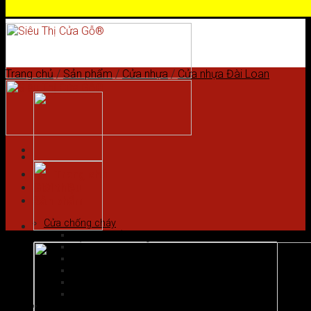
Skip to content
Trang chủ
/
Sản phẩm
/
Cửa nhựa
/
Cửa nhựa Đài Loan
Trang chủ
Giới thiệu
Sản phẩm
Cửa chống cháy
Cửa gỗ chống cháy
Cửa nhôm vân gỗ
Cửa thép chống cháy
Cửa Thép Hàn Quốc
Cửa thép vân gỗ
Cửa vân gỗ 5D
Cửa gỗ