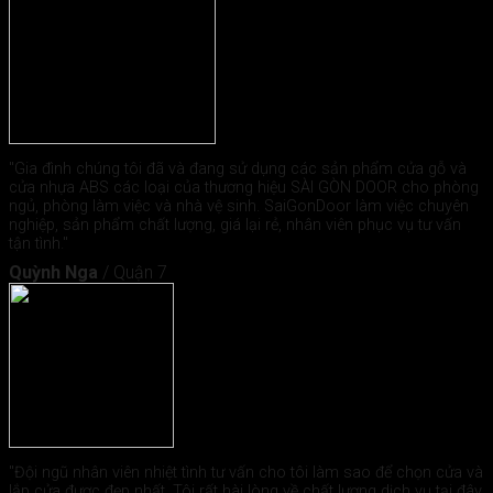
"Gia đình chúng tôi đã và đang sử dụng các sản phẩm cửa gỗ và
cửa nhựa ABS các loại của thương hiệu SÀI GÒN DOOR cho phòng
ngủ, phòng làm việc và nhà vệ sinh. SaiGonDoor làm việc chuyên
nghiệp, sản phẩm chất lượng, giá lại rẻ, nhân viên phục vụ tư vấn
tận tình."
Quỳnh Nga
/
Quận 7
"Đội ngũ nhân viên nhiệt tình tư vấn cho tôi làm sao để chọn cửa và
lắp cửa được đẹp nhất. Tôi rất hài lòng về chất lượng dịch vụ tại đây.