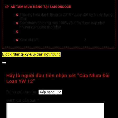
AN TÂM MUA HÀNG TẠI SAIGONDOOR
Thương hiệu danh tiếng từ 2010 - Luôn đặt uy tín lên hàng
đầu
Sản phẩm đa dạng mới 100% và luôn được cập nhật
những xu hướng mới nhất
Hướng dẫn Mua hàng Online đảm bảo tại Sài Gòn
Door
Xem chi tiết >
Xem chi tiết:
Hệ thống 20+ Showroom
&
30+ nhân viên
tư vấn >
Block
"dang-ky-uu-dai"
not found
Đánh giá (0)
Hãy là người đầu tiên nhận xét “Cửa Nhựa Đài
Loan YW 12”
Đánh giá của bạn
Đánh giá của bạn
*