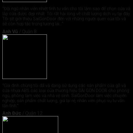
"Đội ngũ nhân viên nhiệt tình tư vấn cho tôi làm sao để chọn cửa và
lắp cửa được đẹp nhất. Tôi rất hài lòng về chất lượng dịch vụ tại đây.
Tôi sẽ giới thiệu SaiGonDoor đến với những người quen của tôi và
sẽ còn hợp tác trong tương lai..."
Anh Vũ
/
Quận 8
"Gia đình chúng tôi đã và đang sử dụng các sản phẩm cửa gỗ và
cửa nhựa ABS các loại của thương hiệu SÀI GÒN DOOR cho phòng
ngủ, phòng làm việc và nhà vệ sinh. SaiGonDoor làm việc chuyên
nghiệp, sản phẩm chất lượng, giá lại rẻ, nhân viên phục vụ tư vấn
tận tình."
Anh Đức
/
Quận 12