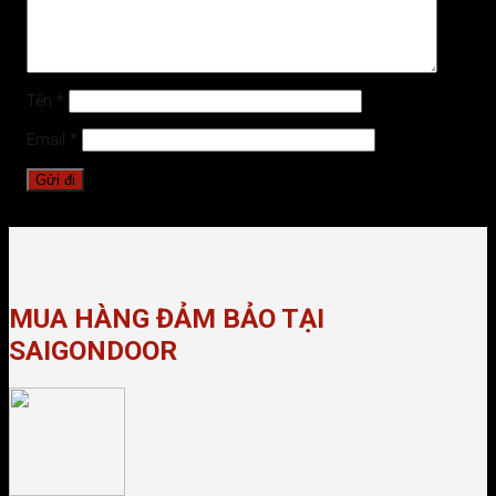
Tên
*
Email
*
MUA HÀNG ĐẢM BẢO TẠI
SAIGONDOOR