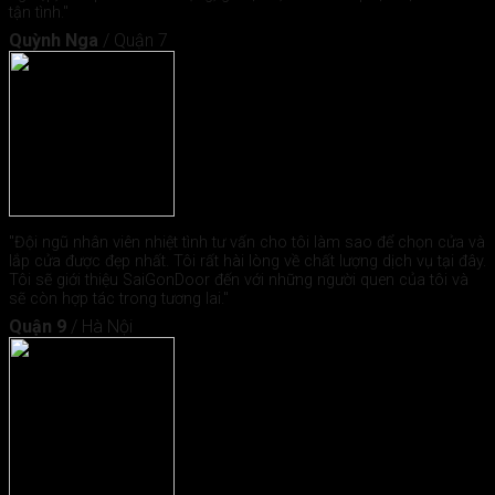
tận tình."
Quỳnh Nga
/
Quận 7
"Đội ngũ nhân viên nhiệt tình tư vấn cho tôi làm sao để chọn cửa và
lắp cửa được đẹp nhất. Tôi rất hài lòng về chất lượng dịch vụ tại đây.
Tôi sẽ giới thiệu SaiGonDoor đến với những người quen của tôi và
sẽ còn hợp tác trong tương lai."
Quận 9
/
Hà Nội