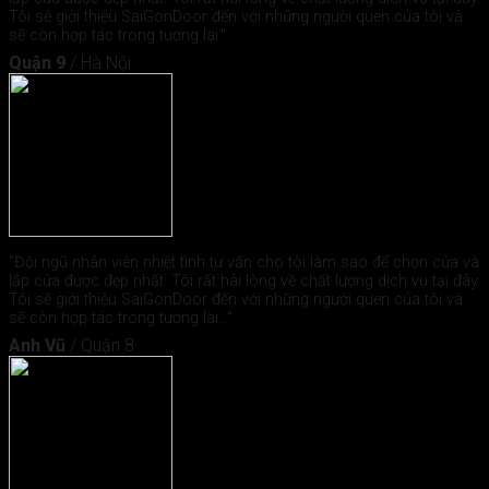
Tôi sẽ giới thiệu SaiGonDoor đến với những người quen của tôi và
sẽ còn hợp tác trong tương lai."
Quận 9
/
Hà Nội
"Đội ngũ nhân viên nhiệt tình tư vấn cho tôi làm sao để chọn cửa và
lắp cửa được đẹp nhất. Tôi rất hài lòng về chất lượng dịch vụ tại đây.
Tôi sẽ giới thiệu SaiGonDoor đến với những người quen của tôi và
sẽ còn hợp tác trong tương lai..."
Anh Vũ
/
Quận 8