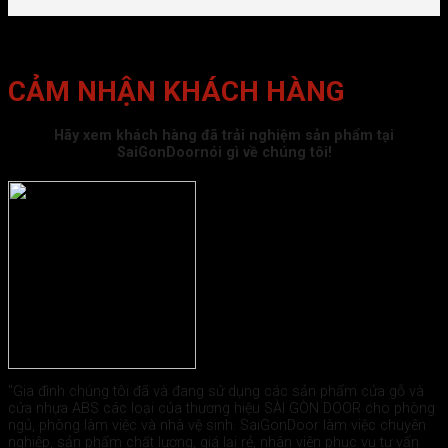
CẢM NHẬN KHÁCH HÀNG
Hãy xem khách hàng đã trải nghiệm sản phẩm tại
SaiGonDoornói gì về chúng tôi!
"Gia đình chúng tôi đã và đang sử dụng các sản phẩm cửa gỗ và
cửa nhựa ABS các loại của thương hiệu SÀI GÒN DOOR cho phòng
ngủ, phòng làm việc và nhà vệ sinh. SaiGonDoor làm việc chuyên
nghiệp, sản phẩm chất lượng, giá lại rẻ, nhân viên phục vụ tư vấn