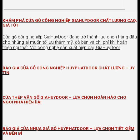
KHÁM PHÁ CỬA GỖ CÔNG NGHIỆP GIAHUYDOOR CHẤT LƯỢNG CAO,
GIÁ TỐT
Cửa gỗ công nghiệp GiaHuyDoor đang trở thành lựa chọn hàng đầu
cho những ai muốn tối ưu thẩm mỹ, độ bền và chi phí khi hoàn
thiện nội thất. Với công nghệ sản xuất hiện đại, GiaHuyDoor
BÁO GIÁ CỬA GỖ CÔNG NGHIỆP HUYPHATDOOR CHẤT LƯỢNG – UY
TÍN
CỬA THÉP VÂN GỖ GIAHUYDOOR – LỰA CHỌN HOÀN HẢO CHO
NGÔI NHÀ HIỆN ĐẠI
BÁO GIÁ CỬA NHỰA GIẢ GỖ HUYPHATDOOR – LỰA CHỌN TIẾT KIỆM
VÀ BỀN BỈ