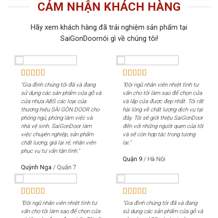
CẢM NHẬN KHÁCH HÀNG
Hãy xem khách hàng đã trải nghiệm sản phẩm tại
SaiGonDoornói gì về chúng tôi!
"Gia đình chúng tôi đã và đang
"Đội ngũ nhân viên nhiệt tình tư
"Gi
sử dụng các sản phẩm cửa gỗ và
vấn cho tôi làm sao để chọn cửa
sử 
cửa nhựa ABS các loại của
và lắp cửa được đẹp nhất. Tôi rất
cửa
thương hiệu SÀI GÒN DOOR cho
hài lòng về chất lượng dịch vụ tại
th
phòng ngủ, phòng làm việc và
đây. Tôi sẽ giới thiệu SaiGonDoor
phò
nhà vệ sinh. SaiGonDoor làm
đến với những người quen của tôi
nhà
việc chuyên nghiệp, sản phẩm
và sẽ còn hợp tác trong tương
việ
chất lượng, giá lại rẻ, nhân viên
lai."
chấ
phục vụ tư vấn tận tình."
phụ
Quận 9
/
Hà Nội
Quỳnh Nga
/
Quận 7
Qu
"Đội ngũ nhân viên nhiệt tình tư
"Gia đình chúng tôi đã và đang
"Độ
vấn cho tôi làm sao để chọn cửa
sử dụng các sản phẩm cửa gỗ và
vấn