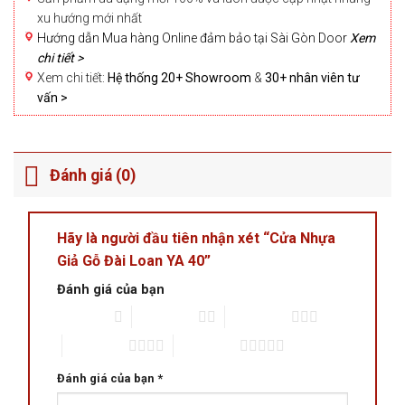
xu hướng mới nhất
Hướng dẫn Mua hàng Online đảm bảo tại Sài Gòn Door
Xem
chi tiết >
Xem chi tiết:
Hệ thống 20+ Showroom
&
30+ nhân viên tư
vấn >
Đánh giá (0)
Hãy là người đầu tiên nhận xét “Cửa Nhựa
Giả Gỗ Đài Loan YA 40”
Đánh giá của bạn
1 trên 5 sao
2 trên 5 sao
3 trên 5 sao
4 trên 5 sao
5 trên 5 sao
Đánh giá của bạn
*