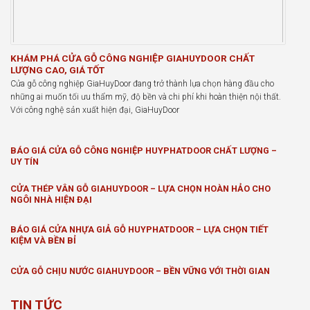
KHÁM PHÁ CỬA GỖ CÔNG NGHIỆP GIAHUYDOOR CHẤT
LƯỢNG CAO, GIÁ TỐT
Cửa gỗ công nghiệp GiaHuyDoor đang trở thành lựa chọn hàng đầu cho
những ai muốn tối ưu thẩm mỹ, độ bền và chi phí khi hoàn thiện nội thất.
Với công nghệ sản xuất hiện đại, GiaHuyDoor
BÁO GIÁ CỬA GỖ CÔNG NGHIỆP HUYPHATDOOR CHẤT LƯỢNG –
UY TÍN
CỬA THÉP VÂN GỖ GIAHUYDOOR – LỰA CHỌN HOÀN HẢO CHO
NGÔI NHÀ HIỆN ĐẠI
BÁO GIÁ CỬA NHỰA GIẢ GỖ HUYPHATDOOR – LỰA CHỌN TIẾT
KIỆM VÀ BỀN BỈ
CỬA GỖ CHỊU NƯỚC GIAHUYDOOR – BỀN VỮNG VỚI THỜI GIAN
TIN TỨC