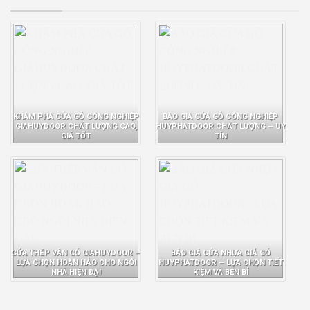
KHÁM PHÁ CỬA GỖ CÔNG NGHIỆP
BÁO GIÁ CỬA GỖ CÔNG NGHIỆP
GIAHUYDOOR CHẤT LƯỢNG CAO,
HUYPHATDOOR CHẤT LƯỢNG – UY
GIÁ TỐT
TÍN
CỬA THÉP VÂN GỖ GIAHUYDOOR –
BÁO GIÁ CỬA NHỰA GIẢ GỖ
LỰA CHỌN HOÀN HẢO CHO NGÔI
HUYPHATDOOR – LỰA CHỌN TIẾT
NHÀ HIỆN ĐẠI
KIỆM VÀ BỀN BỈ