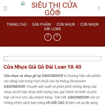
Skip
to
content
TRANG CHỦ
/
SẢN PHẨM
/
CỬA NHỰA
/
CỬA NHỰA
ĐÀI LOAN
Cửa Nhựa Giả Gỗ Đài Loan YA 40
Cửa nhựa và nhựa gỗ tại SAIGONDOOR
là thương hiệu sản phẩm
các dòng cửa trong một chuỗi các hệ thống Showroom
SAIGONDOOR
. Chuyên sản xuất và phân phối những dòng cửa
nhựa và hỗ hợp nhựa chất lượng cao, giá thành rẻ nhất và phù
hợp với mọi nhu cầu khách hàng. Trên hết,
SAIGONDOOR
còn có
những chính sách bán hàng
ƯU ĐÃI
CAO
đi kèm với sự đa dạng