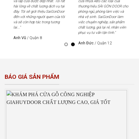
và lắp cửa được đẹp nhất. Tôi rất
cửa nhựa ABS các loại của
và 
hài lòng về chất lượng dịch vụ tại
thương hiệu SÀI GÒN DOOR cho
hài
đây. Tôi sẽ giới thiệu SaiGonDoor
phòng ngủ, phòng làm việc và
đây
đến với những người quen của tôi
nhà vệ sinh. SaiGonDoor làm
đến
và sẽ còn hợp tác trong tương
việc chuyên nghiệp, sản phẩm
và 
lai..."
chất lượng, giá lại rẻ, nhân viên
lai..
phục vụ tư vấn tận tình."
Anh Vũ
/
Quận 8
An
Anh Đức
/
Quận 12
BÁO GIÁ SẢN PHẨM