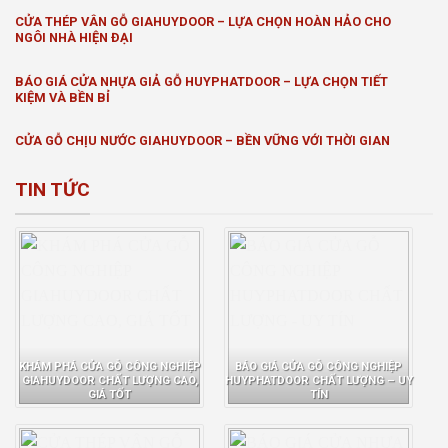
CỬA THÉP VÂN GỖ GIAHUYDOOR – LỰA CHỌN HOÀN HẢO CHO
NGÔI NHÀ HIỆN ĐẠI
BÁO GIÁ CỬA NHỰA GIẢ GỖ HUYPHATDOOR – LỰA CHỌN TIẾT
KIỆM VÀ BỀN BỈ
CỬA GỖ CHỊU NƯỚC GIAHUYDOOR – BỀN VỮNG VỚI THỜI GIAN
TIN TỨC
KHÁM PHÁ CỬA GỖ CÔNG NGHIỆP
BÁO GIÁ CỬA GỖ CÔNG NGHIỆP
GIAHUYDOOR CHẤT LƯỢNG CAO,
HUYPHATDOOR CHẤT LƯỢNG – UY
GIÁ TỐT
TÍN