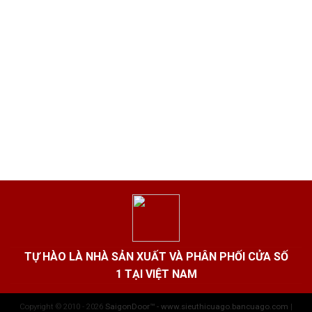
TỰ HÀO LÀ NHÀ SẢN XUẤT VÀ PHÂN PHỐI CỬA SỐ
1 TẠI VIỆT NAM
Copyright © 2010 - 2026
SaigonDoor™ - www.sieuthicuago.bancuago.com
|