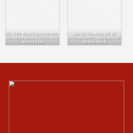
CỬA THÉP VÂN GỖ GIAHUYDOOR –
BÁO GIÁ CỬA NHỰA GIẢ GỖ
LỰA CHỌN HOÀN HẢO CHO NGÔI
HUYPHATDOOR – LỰA CHỌN TIẾT
NHÀ HIỆN ĐẠI
KIỆM VÀ BỀN BỈ