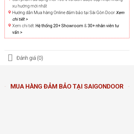
xu hướng mới nhất
Hướng dẫn Mua hàng Online đảm bảo tại Sài Gòn Door
Xem
chi tiết >
Xem chi tiết:
Hệ thống 20+ Showroom
&
30+ nhân viên tư
vấn >
Đánh giá (0)
MUA HÀNG ĐẢM BẢO TẠI SAIGONDOOR
n Door
ng sản
n hàng
đầu
oom và