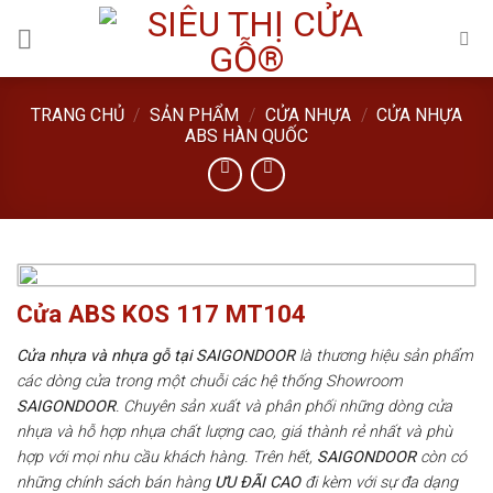
Skip
to
content
TRANG CHỦ
/
SẢN PHẨM
/
CỬA NHỰA
/
CỬA NHỰA
ABS HÀN QUỐC
Cửa ABS KOS 117 MT104
Cửa nhựa và nhựa gỗ tại SAIGONDOOR
là thương hiệu sản phẩm
các dòng cửa trong một chuỗi các hệ thống Showroom
SAIGONDOOR
. Chuyên sản xuất và phân phối những dòng cửa
nhựa và hỗ hợp nhựa chất lượng cao, giá thành rẻ nhất và phù
hợp với mọi nhu cầu khách hàng. Trên hết,
SAIGONDOOR
còn có
những chính sách bán hàng
ƯU ĐÃI
CAO
đi kèm với sự đa dạng