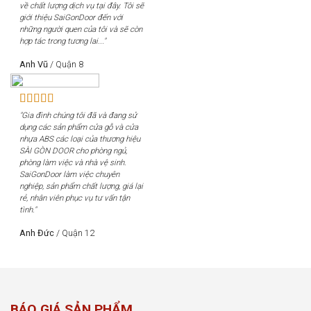
về chất lượng dịch vụ tại đây. Tôi sẽ
giới thiệu SaiGonDoor đến với
những người quen của tôi và sẽ còn
hợp tác trong tương lai..."
Anh Vũ
/
Quận 8
"Gia đình chúng tôi đã và đang sử
dụng các sản phẩm cửa gỗ và cửa
nhựa ABS các loại của thương hiệu
SÀI GÒN DOOR cho phòng ngủ,
phòng làm việc và nhà vệ sinh.
SaiGonDoor làm việc chuyên
nghiệp, sản phẩm chất lượng, giá lại
rẻ, nhân viên phục vụ tư vấn tận
tình."
Anh Đức
/
Quận 12
BÁO GIÁ SẢN PHẨM