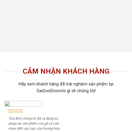
thất t
Tiến 
tiếu 
tôi c
khách
CẢM NHẬN KHÁCH HÀNG
Hãy xem khách hàng đã trải nghiệm sản phẩm tại
SaiGonDoornói gì về chúng tôi!
"Gia đình chúng tôi đã và đang sử
dụng các sản phẩm cửa gỗ và cửa
nhựa ABS các loại của thương hiệu