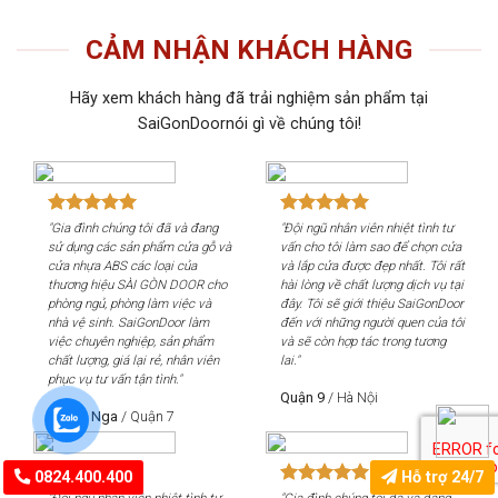
CẢM NHẬN KHÁCH HÀNG
Hãy xem khách hàng đã trải nghiệm sản phẩm tại
SaiGonDoornói gì về chúng tôi!
ình tư
"Gia đình chúng tôi đã và đang
"Đội ngũ nhân viên nhiệt tình tư
họn cửa
sử dụng các sản phẩm cửa gỗ và
vấn cho tôi làm sao để chọn cửa
 Tôi rất
cửa nhựa ABS các loại của
và lắp cửa được đẹp nhất. Tôi rất
h vụ tại
thương hiệu SÀI GÒN DOOR cho
hài lòng về chất lượng dịch vụ tại
GonDoor
phòng ngủ, phòng làm việc và
đây. Tôi sẽ giới thiệu SaiGonDoor
của tôi
nhà vệ sinh. SaiGonDoor làm
đến với những người quen của tôi
ương
việc chuyên nghiệp, sản phẩm
và sẽ còn hợp tác trong tương
chất lượng, giá lại rẻ, nhân viên
lai."
phục vụ tư vấn tận tình."
Quận 9
/
Hà Nội
Quỳnh Nga
/
Quận 7
0824.400.400
Hỗ trợ 24/7
 đang
"Đội ngũ nhân viên nhiệt tình tư
"Gia đình chúng tôi đã và đang