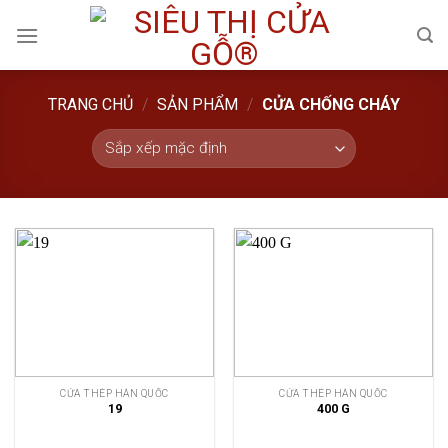
Skip
to
content
TRANG CHỦ
/
SẢN PHẨM
/
CỬA CHỐNG CHÁY
CỬA THÉP HÀN QUỐC
CỬA THÉP HÀN QUỐC
19
400 G