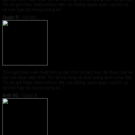
Tôi sẽ giới thiệu SaiGonDoor đến với những người quen của tôi và
sẽ còn hợp tác trong tương lai."
Quận 9
/
Hà Nội
"Đội ngũ nhân viên nhiệt tình tư vấn cho tôi làm sao để chọn cửa và
lắp cửa được đẹp nhất. Tôi rất hài lòng về chất lượng dịch vụ tại đây.
Tôi sẽ giới thiệu SaiGonDoor đến với những người quen của tôi và
sẽ còn hợp tác trong tương lai..."
Anh Vũ
/
Quận 8