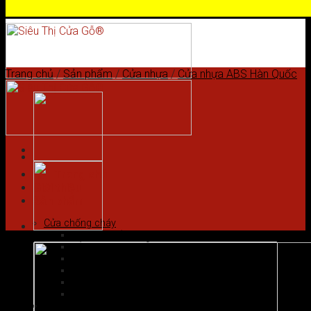
Skip to content
Trang chủ
/
Sản phẩm
/
Cửa nhựa
/
Cửa nhựa ABS Hàn Quốc
Trang chủ
Giới thiệu
Sản phẩm
Cửa chống cháy
Cửa gỗ chống cháy
Cửa nhôm vân gỗ
Cửa thép chống cháy
Cửa Thép Hàn Quốc
Cửa thép vân gỗ
Cửa vân gỗ 5D
Cửa gỗ