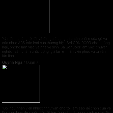
"Gia đình chúng tôi đã và đang sử dụng các sản phẩm cửa gỗ và
cửa nhựa ABS các loại của thương hiệu SÀI GÒN DOOR cho phòng
ngủ, phòng làm việc và nhà vệ sinh. SaiGonDoor làm việc chuyên
nghiệp, sản phẩm chất lượng, giá lại rẻ, nhân viên phục vụ tư vấn
tận tình."
Quỳnh Nga
/
Quận 7
"Đội ngũ nhân viên nhiệt tình tư vấn cho tôi làm sao để chọn cửa và
lắp cửa được đẹp nhất. Tôi rất hài lòng về chất lượng dịch vụ tại đây.