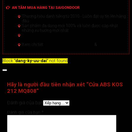
AN TÂM MUA HÀNG TẠI SAIGONDOOR
Thương hiệu danh tiếng từ 2010 - Luôn đặt uy tín lên hàng
đầu
Sản phẩm đa dạng mới 100% và luôn được cập nhật
những xu hướng mới nhất
Hướng dẫn Mua hàng Online đảm bảo tại Sài Gòn
Door
Xem chi tiết >
Xem chi tiết:
Hệ thống 20+ Showroom
&
30+ nhân viên
tư vấn >
Block
"dang-ky-uu-dai"
not found
Đánh giá (0)
Hãy là người đầu tiên nhận xét “Cửa ABS KOS
212 MQ808”
Đánh giá của bạn
Đánh giá của bạn
*