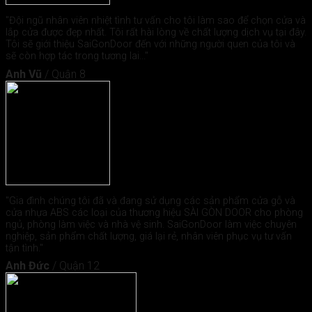
"Đội ngũ nhân viên nhiệt tình tư vấn cho tôi làm sao để chọn cửa và
lắp cửa được đẹp nhất. Tôi rất hài lòng về chất lượng dịch vụ tại đây.
Tôi sẽ giới thiệu SaiGonDoor đến với những người quen của tôi và
sẽ còn hợp tác trong tương lai..."
Anh Vũ
/
Quận 8
"Gia đình chúng tôi đã và đang sử dụng các sản phẩm cửa gỗ và
cửa nhựa ABS các loại của thương hiệu SÀI GÒN DOOR cho phòng
ngủ, phòng làm việc và nhà vệ sinh. SaiGonDoor làm việc chuyên
nghiệp, sản phẩm chất lượng, giá lại rẻ, nhân viên phục vụ tư vấn
tận tình."
Anh Đức
/
Quận 12