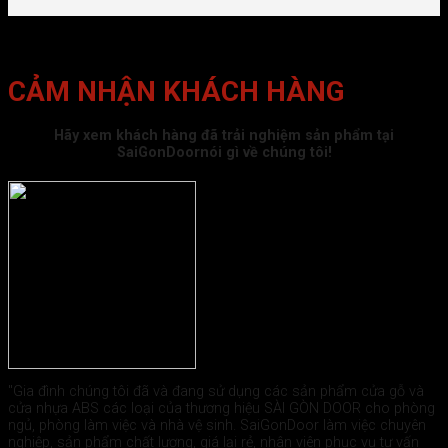
CẢM NHẬN KHÁCH HÀNG
Hãy xem khách hàng đã trải nghiệm sản phẩm tại
SaiGonDoornói gì về chúng tôi!
"Gia đình chúng tôi đã và đang sử dụng các sản phẩm cửa gỗ và
cửa nhựa ABS các loại của thương hiệu SÀI GÒN DOOR cho phòng
ngủ, phòng làm việc và nhà vệ sinh. SaiGonDoor làm việc chuyên
nghiệp, sản phẩm chất lượng, giá lại rẻ, nhân viên phục vụ tư vấn