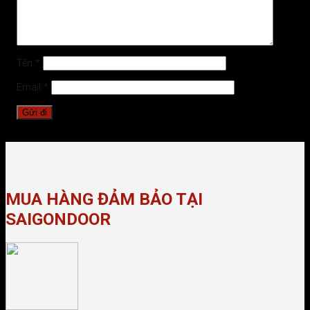
Tên
*
Email
*
MUA HÀNG ĐẢM BẢO TẠI
SAIGONDOOR