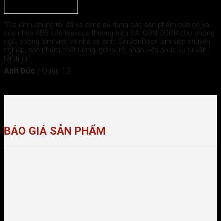
"Gia đình chúng tôi đã và đang sử dụng các sản phẩm cửa gỗ và
cửa nhựa ABS các loại của thương hiệu SÀI GÒN DOOR cho phòng
ngủ, phòng làm việc và nhà vệ sinh. SaiGonDoor làm việc chuyên
nghiệp, sản phẩm chất lượng, giá lại rẻ, nhân viên phục vụ tư vấn
tận tình."
Anh Đức
/
Quận 12
BÁO GIÁ SẢN PHẨM