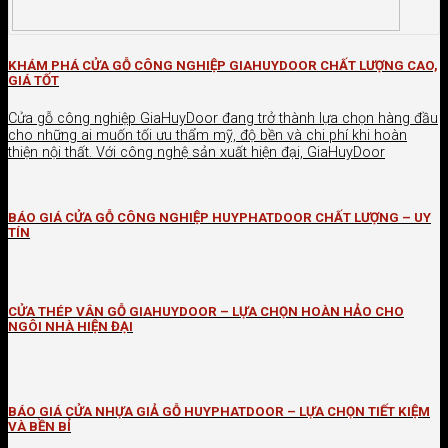
KHÁM PHÁ CỬA GỖ CÔNG NGHIỆP GIAHUYDOOR CHẤT LƯỢNG CAO,
GIÁ TỐT
Cửa gỗ công nghiệp GiaHuyDoor đang trở thành lựa chọn hàng đầu
cho những ai muốn tối ưu thẩm mỹ, độ bền và chi phí khi hoàn
thiện nội thất. Với công nghệ sản xuất hiện đại, GiaHuyDoor
BÁO GIÁ CỬA GỖ CÔNG NGHIỆP HUYPHATDOOR CHẤT LƯỢNG – UY
TÍN
CỬA THÉP VÂN GỖ GIAHUYDOOR – LỰA CHỌN HOÀN HẢO CHO
NGÔI NHÀ HIỆN ĐẠI
BÁO GIÁ CỬA NHỰA GIẢ GỖ HUYPHATDOOR – LỰA CHỌN TIẾT KIỆM
VÀ BỀN BỈ