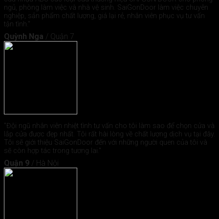
ngủ, phòng làm việc và nhà vệ sinh. SaiGonDoor làm việc chuyên
nghiệp, sản phẩm chất lượng, giá lại rẻ, nhân viên phục vụ tư vấn
tận tình."
Quỳnh Nga
/
Quận 7
"Đội ngũ nhân viên nhiệt tình tư vấn cho tôi làm sao để chọn cửa và
lắp cửa được đẹp nhất. Tôi rất hài lòng về chất lượng dịch vụ tại đây.
Tôi sẽ giới thiệu SaiGonDoor đến với những người quen của tôi và
sẽ còn hợp tác trong tương lai."
Quận 9
/
Hà Nội