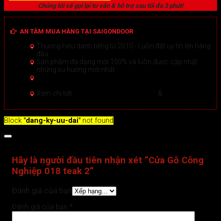
Chúng tôi sẽ gọi lại tư vấn & hỗ trợ sau tối đa 3 phút!
AN TÂM MUA HÀNG TẠI SAIGONDOOR
Thương hiệu danh tiếng từ 2010 - Luôn đặt uy tín lên hàng
đầu
Sản phẩm đa dạng mới 100% và luôn được cập nhật
những xu hướng mới nhất
Hướng dẫn Mua hàng Online đảm bảo tại Sài Gòn
Door
Xem chi tiết >
Xem chi tiết:
Hệ thống 20+ Showroom
&
30+ nhân viên
tư vấn >
Block
"dang-ky-uu-dai"
not found
Đánh giá (0)
Hãy là người đầu tiên nhận xét “Cửa Gỗ Công
Nghiệp 018 teak 2”
Đánh giá của bạn
Đánh giá của bạn
*