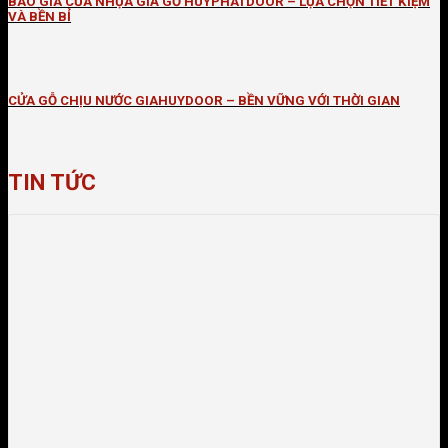
BÁO GIÁ CỬA NHỰA GIẢ GỖ HUYPHATDOOR – LỰA CHỌN TIẾT KIỆM
VÀ BỀN BỈ
CỬA GỖ CHỊU NƯỚC GIAHUYDOOR – BỀN VỮNG VỚI THỜI GIAN
TIN TỨC