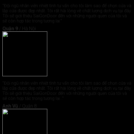
"Đội ngũ nhân viên nhiệt tình tư vấn cho tôi làm sao để chọn cửa và
lắp cửa được đẹp nhất. Tôi rất hài lòng về chất lượng dịch vụ tại đây.
Tôi sẽ giới thiệu SaiGonDoor đến với những người quen của tôi và
sẽ còn hợp tác trong tương lai."
Quận 9
/
Hà Nội
"Đội ngũ nhân viên nhiệt tình tư vấn cho tôi làm sao để chọn cửa và
lắp cửa được đẹp nhất. Tôi rất hài lòng về chất lượng dịch vụ tại đây.
Tôi sẽ giới thiệu SaiGonDoor đến với những người quen của tôi và
sẽ còn hợp tác trong tương lai..."
Anh Vũ
/
Quận 8