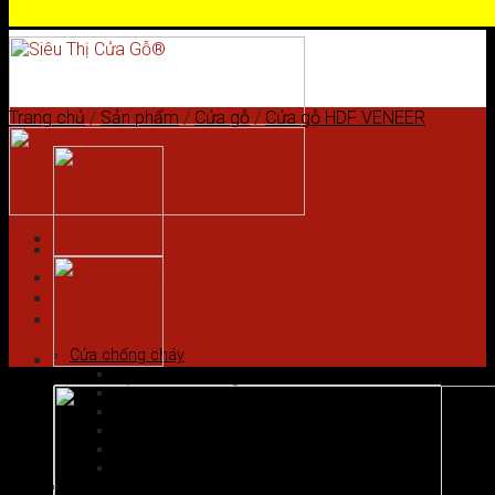
Skip to content
Trang chủ
/
Sản phẩm
/
Cửa gỗ
/
Cửa gỗ HDF VENEER
Trang chủ
Giới thiệu
Sản phẩm
Cửa chống cháy
Cửa gỗ chống cháy
Cửa nhôm vân gỗ
Cửa thép chống cháy
Cửa Thép Hàn Quốc
Cửa thép vân gỗ
Cửa vân gỗ 5D
Cửa gỗ