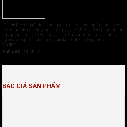
"Gia đình chúng tôi đã và đang sử dụng các sản phẩm cửa gỗ và
cửa nhựa ABS các loại của thương hiệu SÀI GÒN DOOR cho phòng
ngủ, phòng làm việc và nhà vệ sinh. SaiGonDoor làm việc chuyên
nghiệp, sản phẩm chất lượng, giá lại rẻ, nhân viên phục vụ tư vấn
tận tình."
Anh Đức
/
Quận 12
BÁO GIÁ SẢN PHẨM