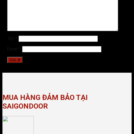
Tên
*
Email
*
MUA HÀNG ĐẢM BẢO TẠI
SAIGONDOOR