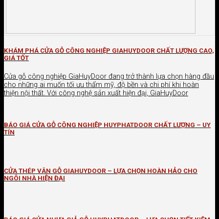
KHÁM PHÁ CỬA GỖ CÔNG NGHIỆP GIAHUYDOOR CHẤT LƯỢNG CAO,
GIÁ TỐT
Cửa gỗ công nghiệp GiaHuyDoor đang trở thành lựa chọn hàng đầu
cho những ai muốn tối ưu thẩm mỹ, độ bền và chi phí khi hoàn
thiện nội thất. Với công nghệ sản xuất hiện đại, GiaHuyDoor
BÁO GIÁ CỬA GỖ CÔNG NGHIỆP HUYPHATDOOR CHẤT LƯỢNG – UY
TÍN
CỬA THÉP VÂN GỖ GIAHUYDOOR – LỰA CHỌN HOÀN HẢO CHO
NGÔI NHÀ HIỆN ĐẠI