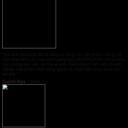
"Gia đình chúng tôi đã và đang sử dụng các sản phẩm cửa gỗ và
cửa nhựa ABS các loại của thương hiệu SÀI GÒN DOOR cho phòng
ngủ, phòng làm việc và nhà vệ sinh. SaiGonDoor làm việc chuyên
nghiệp, sản phẩm chất lượng, giá lại rẻ, nhân viên phục vụ tư vấn
tận tình."
Quỳnh Nga
/
Quận 7