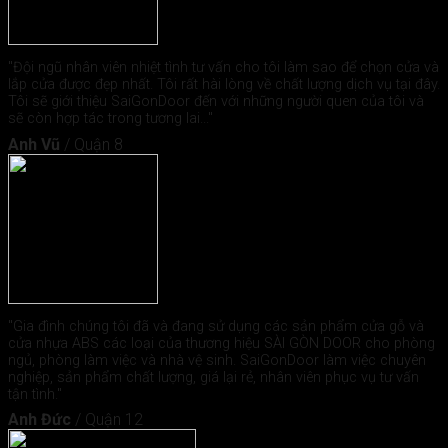
"Đội ngũ nhân viên nhiệt tình tư vấn cho tôi làm sao để chọn cửa và
lắp cửa được đẹp nhất. Tôi rất hài lòng về chất lượng dịch vụ tại đây.
Tôi sẽ giới thiệu SaiGonDoor đến với những người quen của tôi và
sẽ còn hợp tác trong tương lai..."
Anh Vũ
/
Quận 8
"Gia đình chúng tôi đã và đang sử dụng các sản phẩm cửa gỗ và
cửa nhựa ABS các loại của thương hiệu SÀI GÒN DOOR cho phòng
ngủ, phòng làm việc và nhà vệ sinh. SaiGonDoor làm việc chuyên
nghiệp, sản phẩm chất lượng, giá lại rẻ, nhân viên phục vụ tư vấn
tận tình."
Anh Đức
/
Quận 12