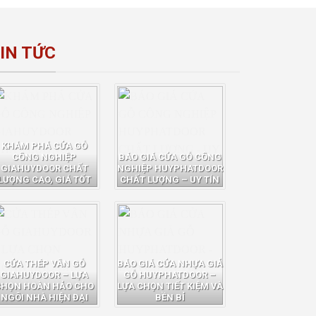
IN TỨC
KHÁM PHÁ CỬA GỖ
CÔNG NGHIỆP
BÁO GIÁ CỬA GỖ CÔNG
GIAHUYDOOR CHẤT
NGHIỆP HUYPHATDOOR
LƯỢNG CAO, GIÁ TỐT
CHẤT LƯỢNG – UY TÍN
CỬA THÉP VÂN GỖ
BÁO GIÁ CỬA NHỰA GIẢ
GIAHUYDOOR – LỰA
GỖ HUYPHATDOOR –
CHỌN HOÀN HẢO CHO
LỰA CHỌN TIẾT KIỆM VÀ
NGÔI NHÀ HIỆN ĐẠI
BỀN BỈ