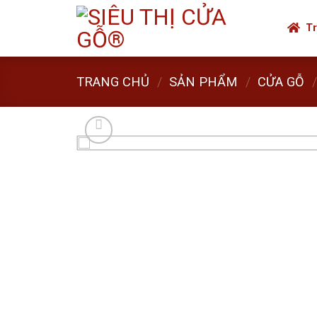
Skip
to
Tr
content
TRANG CHỦ
/
SẢN PHẨM
/
CỬA GỖ
/