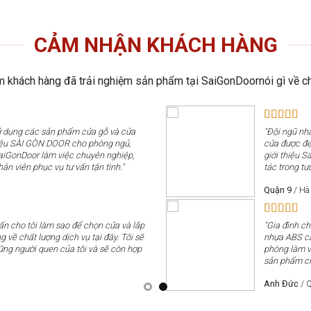
CẢM NHẬN KHÁCH HÀNG
 khách hàng đã trải nghiệm sản phẩm tại SaiGonDoornói gì về ch
sử dụng các sản phẩm cửa gỗ và cửa
"Đội ngũ nhâ
iệu SÀI GÒN DOOR cho phòng ngủ,
cửa được đẹp
SaiGonDoor làm việc chuyên nghiệp,
giới thiệu 
hân viên phục vụ tư vấn tận tình."
tác trong tươ
Quận 9
/
Hà
vấn cho tôi làm sao để chọn cửa và lắp
"Gia đình c
g về chất lượng dịch vụ tại đây. Tôi sẽ
nhựa ABS cá
ững người quen của tôi và sẽ còn hợp
phòng làm v
sản phẩm chấ
Anh Đức
/
Q