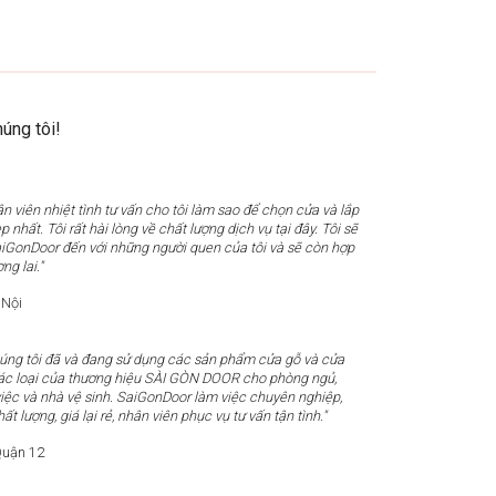
úng tôi!
n viên nhiệt tình tư vấn cho tôi làm sao để chọn cửa và lắp
 nhất. Tôi rất hài lòng về chất lượng dịch vụ tại đây. Tôi sẽ
SaiGonDoor đến với những người quen của tôi và sẽ còn hợp
ng lai."
 Nội
húng tôi đã và đang sử dụng các sản phẩm cửa gỗ và cửa
c loại của thương hiệu SÀI GÒN DOOR cho phòng ngủ,
iệc và nhà vệ sinh. SaiGonDoor làm việc chuyên nghiệp,
t lượng, giá lại rẻ, nhân viên phục vụ tư vấn tận tình."
uận 12