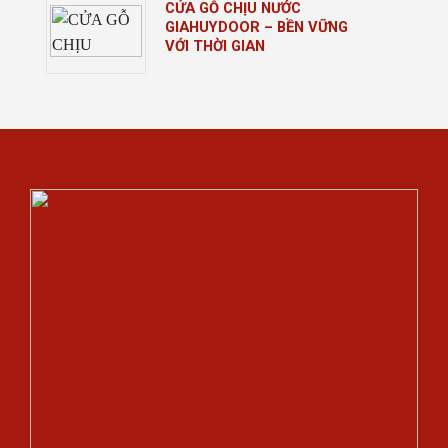
CỬA GỖ CHỊU NƯỚC
GIAHUYDOOR – BỀN VỮNG
VỚI THỜI GIAN