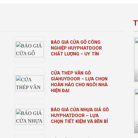
T
BÁO GIÁ CỬA GỖ CÔNG
NGHIỆP HUYPHATDOOR
CHẤT LƯỢNG – UY TÍN
CỬA THÉP VÂN GỖ
GIAHUYDOOR – LỰA CHỌN
HOÀN HẢO CHO NGÔI NHÀ
HIỆN ĐẠI
BÁO GIÁ CỬA NHỰA GIẢ GỖ
HUYPHATDOOR – LỰA
CHỌN TIẾT KIỆM VÀ BỀN BỈ