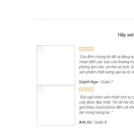
Hãy xem
"Gia đình chúng tôi đã và đang 
nhựa ABS các loại của thương h
phòng làm việc và nhà vệ sinh. 
sản phẩm chất lượng, giá lại rẻ, n
Quỳnh Nga
/
Quận 7
"Đội ngũ nhân viên nhiệt tình tư 
cửa được đẹp nhất. Tôi rất hài lòn
giới thiệu SaiGonDoor đến với nh
tác trong tương lai..."
Anh Vũ
/
Quận 8