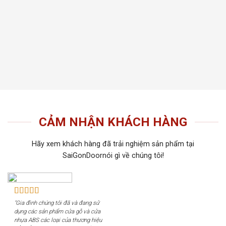
thất t
Tiến 
tiếu 
tôi c
khách
CẢM NHẬN KHÁCH HÀNG
Hãy xem khách hàng đã trải nghiệm sản phẩm tại
SaiGonDoornói gì về chúng tôi!
"Gia đình chúng tôi đã và đang sử
dụng các sản phẩm cửa gỗ và cửa
nhựa ABS các loại của thương hiệu