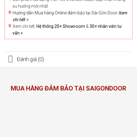
xu hướng mới nhất
Hướng dẫn Mua hàng Online đảm bảo tại Sài Gòn Door
Xem
chi tiết >
Xem chi tiết:
Hệ thống 20+ Showroom
&
30+ nhân viên tư
vấn >
Đánh giá (0)
MUA HÀNG ĐẢM BẢO TẠI SAIGONDOOR
n Door
ng sản
n hàng
đầu
oom và