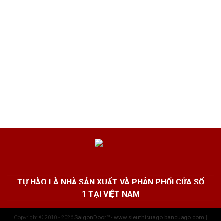
TỰ HÀO LÀ NHÀ SẢN XUẤT VÀ PHÂN PHỐI CỬA SỐ
1 TẠI VIỆT NAM
Copyright © 2010 - 2026
SaigonDoor™ - www.sieuthicuago.bancuago.com
|