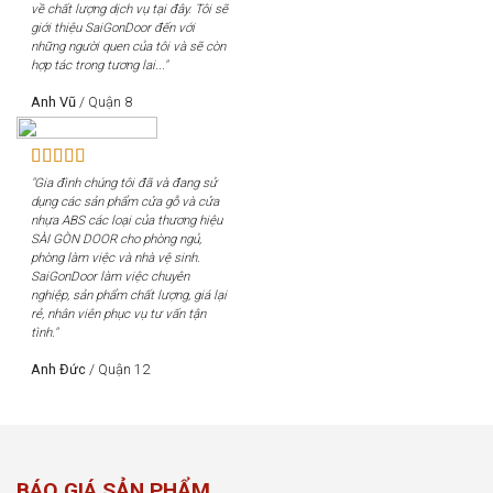
về chất lượng dịch vụ tại đây. Tôi sẽ
giới thiệu SaiGonDoor đến với
những người quen của tôi và sẽ còn
hợp tác trong tương lai..."
Anh Vũ
/
Quận 8
"Gia đình chúng tôi đã và đang sử
dụng các sản phẩm cửa gỗ và cửa
nhựa ABS các loại của thương hiệu
SÀI GÒN DOOR cho phòng ngủ,
phòng làm việc và nhà vệ sinh.
SaiGonDoor làm việc chuyên
nghiệp, sản phẩm chất lượng, giá lại
rẻ, nhân viên phục vụ tư vấn tận
tình."
Anh Đức
/
Quận 12
BÁO GIÁ SẢN PHẨM