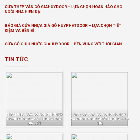
CỬA THÉP VÂN GỖ GIAHUYDOOR – LỰA CHỌN HOÀN HẢO CHO
NGÔI NHÀ HIỆN ĐẠI
BÁO GIÁ CỬA NHỰA GIẢ GỖ HUYPHATDOOR – LỰA CHỌN TIẾT
KIỆM VÀ BỀN BỈ
CỬA GỖ CHỊU NƯỚC GIAHUYDOOR – BỀN VỮNG VỚI THỜI GIAN
TIN TỨC
KHÁM PHÁ CỬA GỖ CÔNG NGHIỆP
BÁO GIÁ CỬA GỖ CÔNG NGHIỆP
GIAHUYDOOR CHẤT LƯỢNG CAO,
HUYPHATDOOR CHẤT LƯỢNG – UY
GIÁ TỐT
TÍN