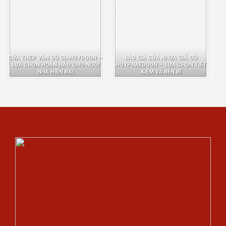
CỬA THÉP VÂN GỖ GIAHUYDOOR –
BÁO GIÁ CỬA NHỰA GIẢ GỖ
LỰA CHỌN HOÀN HẢO CHO NGÔI
HUYPHATDOOR – LỰA CHỌN TIẾT
NHÀ HIỆN ĐẠI
KIỆM VÀ BỀN BỈ