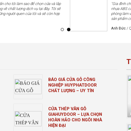
vấn cho tôi làm sao để chọn cửa và lắp
"Gia đình c
g về chất lượng dịch vụ tại đây. Tôi sẽ
nhựa ABS cá
ững người quen của tôi và sẽ còn hợp
phòng làm v
sản phẩm chấ
Anh Đức
/
Q
T
BÁO GIÁ CỬA GỖ CÔNG
NGHIỆP HUYPHATDOOR
CHẤT LƯỢNG – UY TÍN
CỬA THÉP VÂN GỖ
GIAHUYDOOR – LỰA CHỌN
HOÀN HẢO CHO NGÔI NHÀ
HIỆN ĐẠI