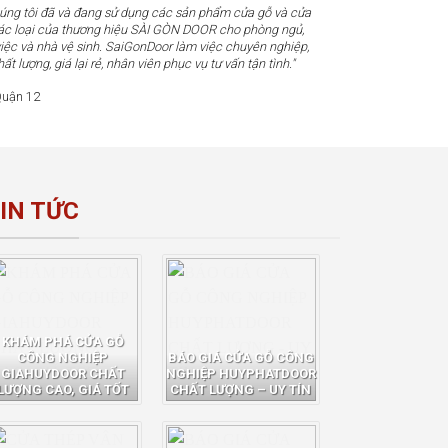
húng tôi đã và đang sử dụng các sản phẩm cửa gỗ và cửa
c loại của thương hiệu SÀI GÒN DOOR cho phòng ngủ,
iệc và nhà vệ sinh. SaiGonDoor làm việc chuyên nghiệp,
t lượng, giá lại rẻ, nhân viên phục vụ tư vấn tận tình."
uận 12
IN TỨC
KHÁM PHÁ CỬA GỖ
CÔNG NGHIỆP
BÁO GIÁ CỬA GỖ CÔNG
GIAHUYDOOR CHẤT
NGHIỆP HUYPHATDOOR
LƯỢNG CAO, GIÁ TỐT
CHẤT LƯỢNG – UY TÍN