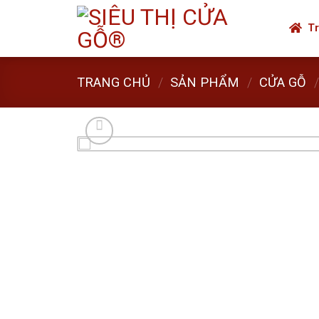
Skip
to
Tr
content
TRANG CHỦ
/
SẢN PHẨM
/
CỬA GỖ
/