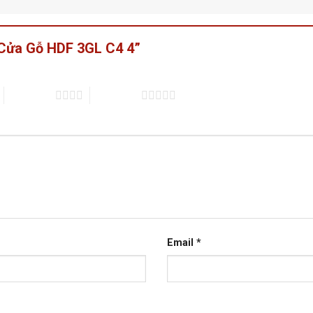
 “Cửa Gỗ HDF 3GL C4 4”
4 trên 5 sao
5 trên 5 sao
Email
*