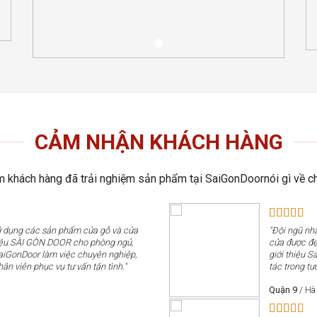
CẢM NHẬN KHÁCH HÀNG
 khách hàng đã trải nghiệm sản phẩm tại SaiGonDoornói gì về ch
sử dụng các sản phẩm cửa gỗ và cửa
"Đội ngũ nhâ
iệu SÀI GÒN DOOR cho phòng ngủ,
cửa được đẹp
SaiGonDoor làm việc chuyên nghiệp,
giới thiệu 
hân viên phục vụ tư vấn tận tình."
tác trong tươ
Quận 9
/
Hà