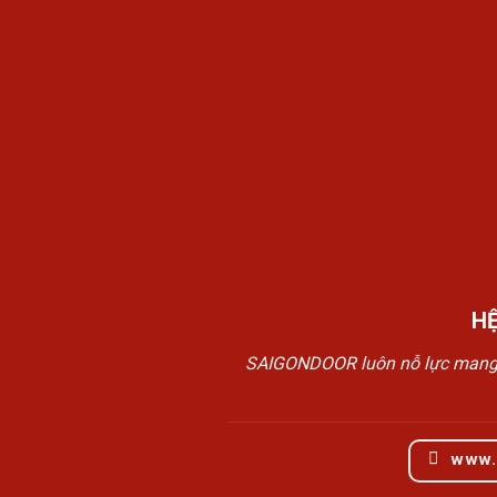
H
SAIGONDOOR luôn nỗ lực mang đế
www.