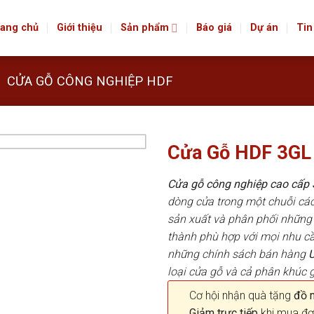
ang chủ
Giới thiệu
Sản phẩm
Báo giá
Dự án
Tin
CỬA GỖ CÔNG NGHIỆP HDF
Cửa Gỗ HDF 3GL
Cửa gỗ công nghiệp cao cấ
dòng cửa trong một chuỗi c
sản xuất và phân phối những 
thành phù hợp với mọi nhu cầ
những chính sách bán hàng
loại cửa gỗ và cả phân khúc g
Cơ hội nhận quà tặng
đồ nộ
Giảm trực tiếp
khi mua đơ