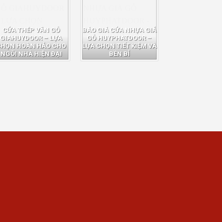
CỬA THÉP VÂN GỖ
BÁO GIÁ CỬA NHỰA GIẢ
GIAHUYDOOR – LỰA
GỖ HUYPHATDOOR –
CHỌN HOÀN HẢO CHO
LỰA CHỌN TIẾT KIỆM VÀ
NGÔI NHÀ HIỆN ĐẠI
BỀN BỈ