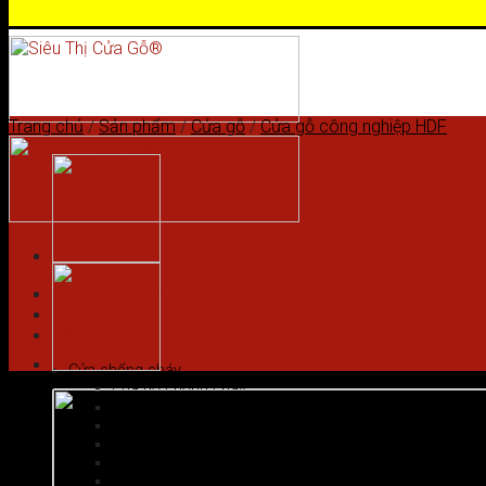
Skip to content
Trang chủ
/
Sản phẩm
/
Cửa gỗ
/
Cửa gỗ công nghiệp HDF
Trang chủ
Giới thiệu
Sản phẩm
Cửa chống cháy
Cửa gỗ chống cháy
Cửa nhôm vân gỗ
Cửa thép chống cháy
Cửa Thép Hàn Quốc
Cửa thép vân gỗ
Cửa vân gỗ 5D