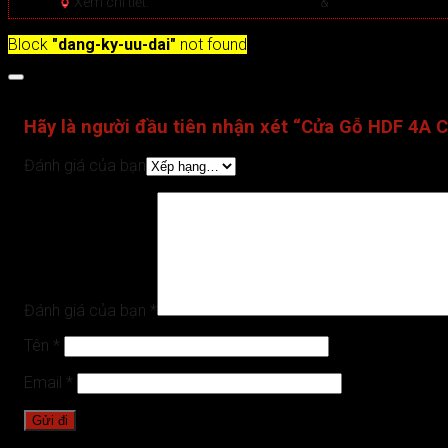
Xem chi tiết:
Hệ thống 20+ Showroom
&
30+ nhân viên tư
Block
"dang-ky-uu-dai"
not found
Đánh giá (0)
Hãy là người đầu tiên nhận xét “Cửa Gỗ HDF 4A 
Đánh giá của bạn
Đánh giá của bạn
*
Tên
*
Email
*