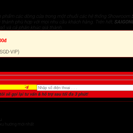
n phẩm các dòng cửa trong một chuỗi các hệ thống Showroom
 thành phù hợp với mọi nhu cầu khách hàng. Trên hết,
SAIGON
gỗ và cả phân khúc giá thành.
00đ
 (SGD-VIP)
ôi sẽ gọi lại tư vấn & hỗ trợ sau tối đa 3 phút!
u
xu hướng mới nhất
chi tiết >