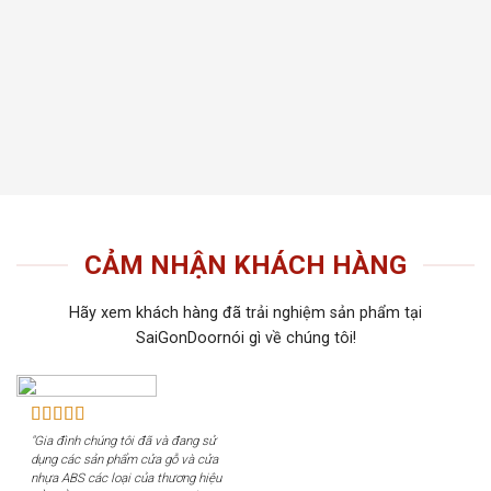
thất t
Tiến 
tiếu 
tôi c
khách
CẢM NHẬN KHÁCH HÀNG
Hãy xem khách hàng đã trải nghiệm sản phẩm tại
SaiGonDoornói gì về chúng tôi!
"Gia đình chúng tôi đã và đang sử
dụng các sản phẩm cửa gỗ và cửa
nhựa ABS các loại của thương hiệu