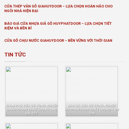
CỬA THÉP VÂN GỖ GIAHUYDOOR – LỰA CHỌN HOÀN HẢO CHO
NGÔI NHÀ HIỆN ĐẠI
BÁO GIÁ CỬA NHỰA GIẢ GỖ HUYPHATDOOR – LỰA CHỌN TIẾT
KIỆM VÀ BỀN BỈ
CỬA GỖ CHỊU NƯỚC GIAHUYDOOR – BỀN VỮNG VỚI THỜI GIAN
TIN TỨC
KHÁM PHÁ CỬA GỖ CÔNG NGHIỆP
BÁO GIÁ CỬA GỖ CÔNG NGHIỆP
GIAHUYDOOR CHẤT LƯỢNG CAO,
HUYPHATDOOR CHẤT LƯỢNG – UY
GIÁ TỐT
TÍN