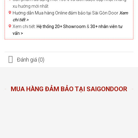
xu hướng mới nhất
Hướng dẫn Mua hàng Online đảm bảo tại Sài Gòn Door
Xem
chi tiết >
Xem chi tiết:
Hệ thống 20+ Showroom
&
30+ nhân viên tư
vấn >
Đánh giá (0)
MUA HÀNG ĐẢM BẢO TẠI SAIGONDOOR
n Door
ng sản
n hàng
đầu
oom và