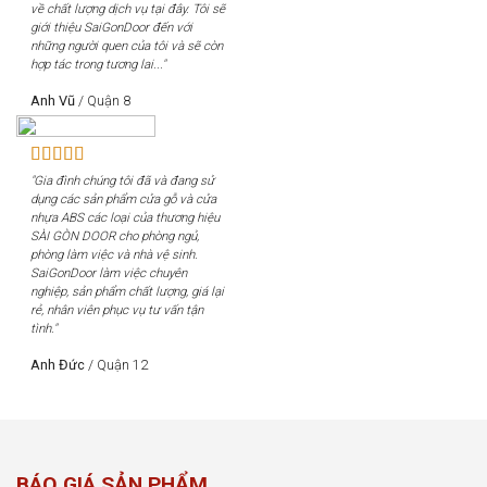
về chất lượng dịch vụ tại đây. Tôi sẽ
giới thiệu SaiGonDoor đến với
những người quen của tôi và sẽ còn
hợp tác trong tương lai..."
Anh Vũ
/
Quận 8
"Gia đình chúng tôi đã và đang sử
dụng các sản phẩm cửa gỗ và cửa
nhựa ABS các loại của thương hiệu
SÀI GÒN DOOR cho phòng ngủ,
phòng làm việc và nhà vệ sinh.
SaiGonDoor làm việc chuyên
nghiệp, sản phẩm chất lượng, giá lại
rẻ, nhân viên phục vụ tư vấn tận
tình."
Anh Đức
/
Quận 12
BÁO GIÁ SẢN PHẨM