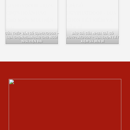
CỬA THÉP VÂN GỖ GIAHUYDOOR –
BÁO GIÁ CỬA NHỰA GIẢ GỖ
LỰA CHỌN HOÀN HẢO CHO NGÔI
HUYPHATDOOR – LỰA CHỌN TIẾT
NHÀ HIỆN ĐẠI
KIỆM VÀ BỀN BỈ