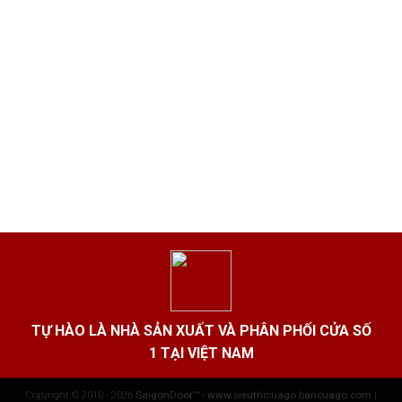
TỰ HÀO LÀ NHÀ SẢN XUẤT VÀ PHÂN PHỐI CỬA SỐ
1 TẠI VIỆT NAM
Copyright © 2010 - 2026
SaigonDoor™ - www.sieuthicuago.bancuago.com
|