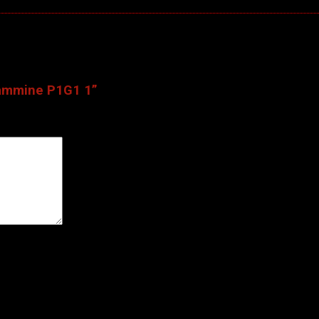
 vấn >
lammine P1G1 1”