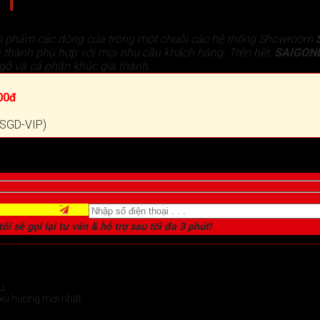
 1
n phẩm các dòng cửa trong một chuỗi các hệ thống Showroom
 thành phù hợp với mọi nhu cầu khách hàng. Trên hết,
SAIGON
gỗ và cả phân khúc giá thành.
00đ
 (SGD-VIP)
ôi sẽ gọi lại tư vấn & hỗ trợ sau tối đa 3 phút!
u
xu hướng mới nhất
chi tiết >