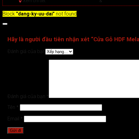
Xem chi tiết:
Hệ thống 20+ Showroom
&
30+ nhân viên tư
Block
"dang-ky-uu-dai"
not found
Đánh giá (0)
Hãy là người đầu tiên nhận xét “Cửa Gỗ HDF Me
Đánh giá của bạn
Đánh giá của bạn
*
Tên
*
Email
*