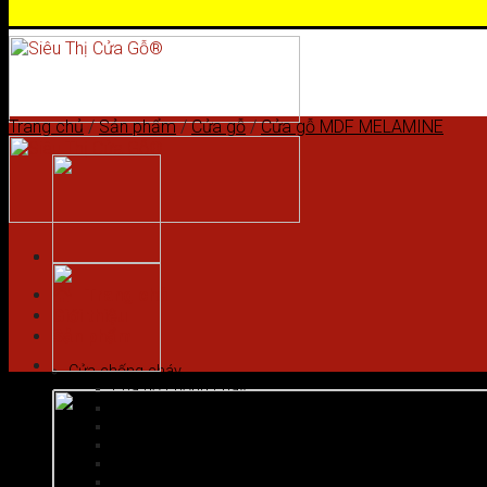
Skip to content
Trang chủ
/
Sản phẩm
/
Cửa gỗ
/
Cửa gỗ MDF MELAMINE
Trang chủ
Giới thiệu
Sản phẩm
Cửa chống cháy
Cửa gỗ chống cháy
Cửa nhôm vân gỗ
Cửa thép chống cháy
Cửa Thép Hàn Quốc
Cửa thép vân gỗ
Cửa vân gỗ 5D