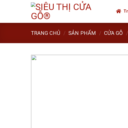
Skip
to
Tr
content
TRANG CHỦ
/
SẢN PHẨM
/
CỬA GỖ
/