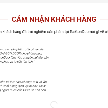
CẢM NHẬN KHÁCH HÀNG
 khách hàng đã trải nghiệm sản phẩm tại SaiGonDoornói gì về ch
dụng các sản phẩm cửa gỗ và cửa
u SÀI GÒN DOOR cho phòng ngủ,
GonDoor làm việc chuyên nghiệp, sản
n phục vụ tư vấn tận tình."
 cho tôi làm sao để chọn cửa và lắp
ề chất lượng dịch vụ tại đây. Tôi sẽ
g người quen của tôi và sẽ còn hợp