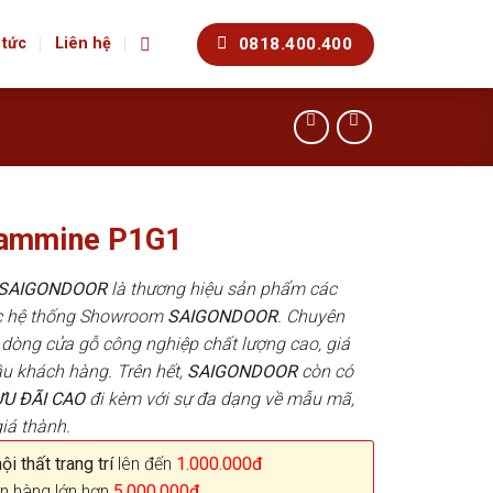
0818.400.400
 tức
Liên hệ
lammine P1G1
p SAIGONDOOR
là thương hiệu sản phẩm các
ác hệ thống Showroom
SAIGONDOOR
. Chuyên
dòng cửa gỗ công nghiệp chất lượng cao, giá
u khách hàng. Trên hết,
SAIGONDOOR
còn có
ƯU ĐÃI
CAO
đi kèm với sự đa dạng về mẫu mã,
iá thành.
i thất trang trí
lên đến
1.000.000đ
n hàng lớn hơn
5.000.000đ