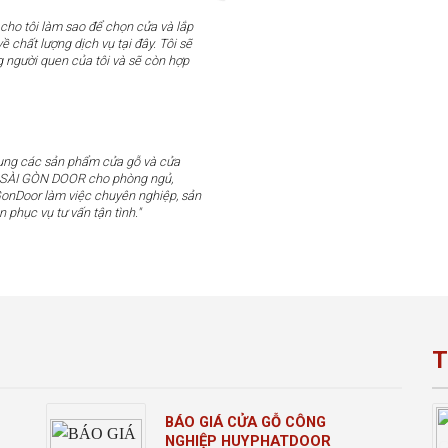
 cho tôi làm sao để chọn cửa và lắp
ề chất lượng dịch vụ tại đây. Tôi sẽ
g người quen của tôi và sẽ còn hợp
dụng các sản phẩm cửa gỗ và cửa
u SÀI GÒN DOOR cho phòng ngủ,
GonDoor làm việc chuyên nghiệp, sản
n phục vụ tư vấn tận tình."
T
BÁO GIÁ CỬA GỖ CÔNG
NGHIỆP HUYPHATDOOR