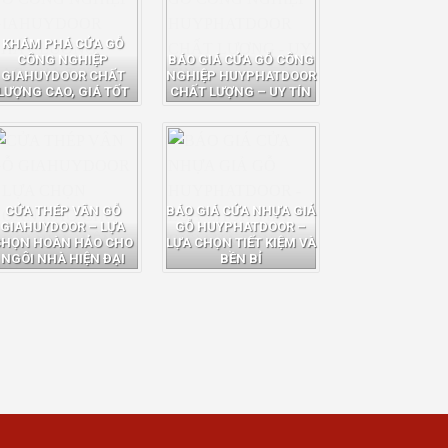
KHÁM PHÁ CỬA GỖ
CÔNG NGHIỆP
BÁO GIÁ CỬA GỖ CÔNG
GIAHUYDOOR CHẤT
NGHIỆP HUYPHATDOOR
LƯỢNG CAO, GIÁ TỐT
CHẤT LƯỢNG – UY TÍN
CỬA THÉP VÂN GỖ
BÁO GIÁ CỬA NHỰA GIẢ
GIAHUYDOOR – LỰA
GỖ HUYPHATDOOR –
CHỌN HOÀN HẢO CHO
LỰA CHỌN TIẾT KIỆM VÀ
NGÔI NHÀ HIỆN ĐẠI
BỀN BỈ