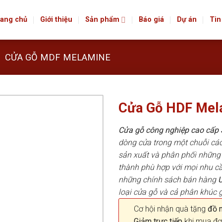
ang chủ
Giới thiệu
Sản phẩm
Báo giá
Dự án
Tin
CỬA GỖ MDF MELAMINE
Cửa Gỗ HDF Me
Cửa gỗ công nghiệp cao cấ
dòng cửa trong một chuỗi c
sản xuất và phân phối những 
thành phù hợp với mọi nhu cầ
những chính sách bán hàng
loại cửa gỗ và cả phân khúc g
Cơ hội nhận quà tặng
đồ nộ
Giảm trực tiếp
khi mua đơ