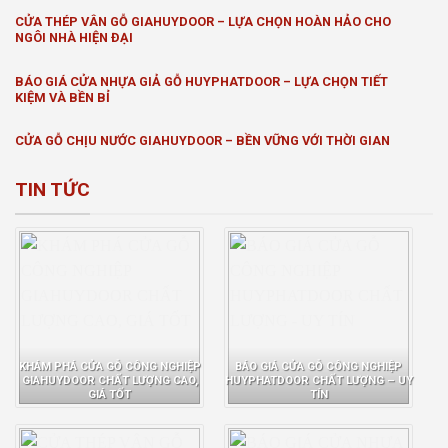
CỬA THÉP VÂN GỖ GIAHUYDOOR – LỰA CHỌN HOÀN HẢO CHO
NGÔI NHÀ HIỆN ĐẠI
BÁO GIÁ CỬA NHỰA GIẢ GỖ HUYPHATDOOR – LỰA CHỌN TIẾT
KIỆM VÀ BỀN BỈ
CỬA GỖ CHỊU NƯỚC GIAHUYDOOR – BỀN VỮNG VỚI THỜI GIAN
TIN TỨC
KHÁM PHÁ CỬA GỖ CÔNG NGHIỆP
BÁO GIÁ CỬA GỖ CÔNG NGHIỆP
GIAHUYDOOR CHẤT LƯỢNG CAO,
HUYPHATDOOR CHẤT LƯỢNG – UY
GIÁ TỐT
TÍN