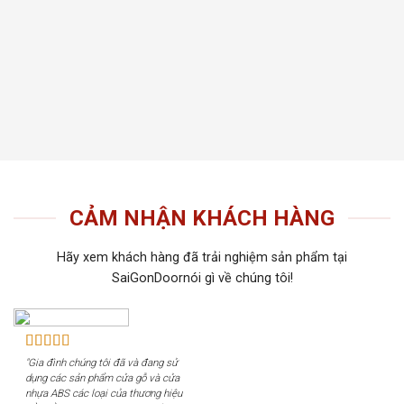
thất t
Tiến 
tiếu 
tôi c
khách
CẢM NHẬN KHÁCH HÀNG
Hãy xem khách hàng đã trải nghiệm sản phẩm tại
SaiGonDoornói gì về chúng tôi!
"Gia đình chúng tôi đã và đang sử
dụng các sản phẩm cửa gỗ và cửa
nhựa ABS các loại của thương hiệu