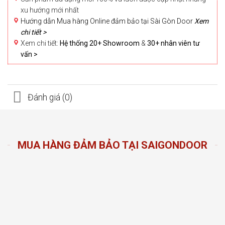
xu hướng mới nhất
Hướng dẫn Mua hàng Online đảm bảo tại Sài Gòn Door
Xem
chi tiết >
Xem chi tiết:
Hệ thống 20+ Showroom
&
30+ nhân viên tư
vấn >
Đánh giá (0)
MUA HÀNG ĐẢM BẢO TẠI SAIGONDOOR
n Door
ng sản
n hàng
đầu
oom và