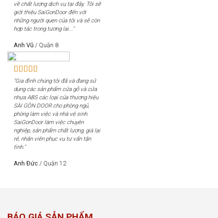
về chất lượng dịch vụ tại đây. Tôi sẽ
giới thiệu SaiGonDoor đến với
những người quen của tôi và sẽ còn
hợp tác trong tương lai..."
Anh Vũ
/
Quận 8
"Gia đình chúng tôi đã và đang sử
dụng các sản phẩm cửa gỗ và cửa
nhựa ABS các loại của thương hiệu
SÀI GÒN DOOR cho phòng ngủ,
phòng làm việc và nhà vệ sinh.
SaiGonDoor làm việc chuyên
nghiệp, sản phẩm chất lượng, giá lại
rẻ, nhân viên phục vụ tư vấn tận
tình."
Anh Đức
/
Quận 12
BÁO GIÁ SẢN PHẨM