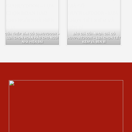
CỬA THÉP VÂN GỖ GIAHUYDOOR –
BÁO GIÁ CỬA NHỰA GIẢ GỖ
LỰA CHỌN HOÀN HẢO CHO NGÔI
HUYPHATDOOR – LỰA CHỌN TIẾT
NHÀ HIỆN ĐẠI
KIỆM VÀ BỀN BỈ