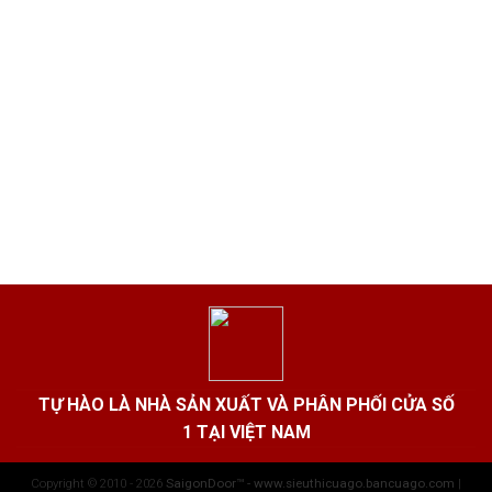
TỰ HÀO LÀ NHÀ SẢN XUẤT VÀ PHÂN PHỐI CỬA SỐ
1 TẠI VIỆT NAM
Copyright © 2010 - 2026
SaigonDoor™ - www.sieuthicuago.bancuago.com
|