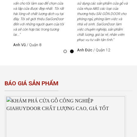
vấn cho tôi làm sao để chọn cửa
sử dụng các sản phẩm cửa gỗ và
vấn
và lắp cửa được đẹp nhất. Tôi rất
cửa nhựa ABS các loại của
và 
hài lòng về chất lượng dịch vụ tại
thương hiệu SÀI GÒN DOOR cho
hài
đây. Tôi sẽ giới thiệu SaiGonDoor
phòng ngủ, phòng làm việc và
đây
đến với những người quen của tôi
nhà vệ sinh. SaiGonDoor làm
đến
và sẽ còn hợp tác trong tương
việc chuyên nghiệp, sản phẩm
và 
lai..."
chất lượng, giá lại rẻ, nhân viên
lai..
phục vụ tư vấn tận tình."
Anh Vũ
/
Quận 8
An
Anh Đức
/
Quận 12
BÁO GIÁ SẢN PHẨM