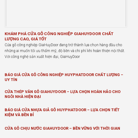
KHÁM PHÁ CỬA GỖ CÔNG NGHIỆP GIAHUYDOOR CHẤT
LƯỢNG CAO, GIÁ TỐT
Cửa gỗ công nghiệp GiaHuyDoor đang trở thành lựa chọn hàng đầu cho
những ai muốn tối ưu thẩm mỹ, độ bền và chi phí khi hoàn thiện nội thất.
Với công nghệ sản xuất hiện đại, GiaHuyDoor
BÁO GIÁ CỬA GỖ CÔNG NGHIỆP HUYPHATDOOR CHẤT LƯỢNG –
UY TÍN
CỬA THÉP VÂN GỖ GIAHUYDOOR – LỰA CHỌN HOÀN HẢO CHO
NGÔI NHÀ HIỆN ĐẠI
BÁO GIÁ CỬA NHỰA GIẢ GỖ HUYPHATDOOR – LỰA CHỌN TIẾT
KIỆM VÀ BỀN BỈ
CỬA GỖ CHỊU NƯỚC GIAHUYDOOR – BỀN VỮNG VỚI THỜI GIAN