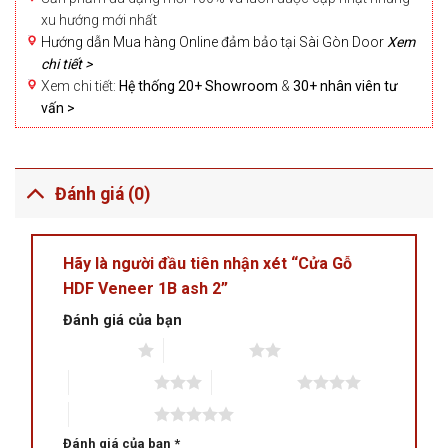
xu hướng mới nhất
Hướng dẫn Mua hàng Online đảm bảo tại Sài Gòn Door
Xem
chi tiết >
Xem chi tiết:
Hệ thống 20+ Showroom
&
30+ nhân viên tư
vấn >
Đánh giá (0)
Hãy là người đầu tiên nhận xét “Cửa Gỗ
HDF Veneer 1B ash 2”
Đánh giá của bạn
1 trên 5 sao
2 trên 5 sao
3 trên 5 sao
4 trên 5 sao
5 trên 5 sao
Đánh giá của bạn
*