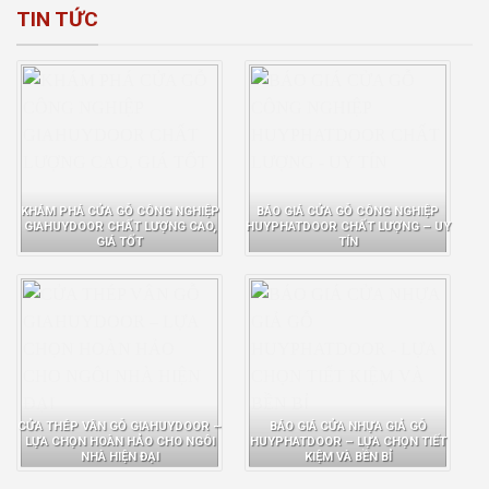
TIN TỨC
KHÁM PHÁ CỬA GỖ CÔNG NGHIỆP
BÁO GIÁ CỬA GỖ CÔNG NGHIỆP
GIAHUYDOOR CHẤT LƯỢNG CAO,
HUYPHATDOOR CHẤT LƯỢNG – UY
GIÁ TỐT
TÍN
CỬA THÉP VÂN GỖ GIAHUYDOOR –
BÁO GIÁ CỬA NHỰA GIẢ GỖ
LỰA CHỌN HOÀN HẢO CHO NGÔI
HUYPHATDOOR – LỰA CHỌN TIẾT
NHÀ HIỆN ĐẠI
KIỆM VÀ BỀN BỈ