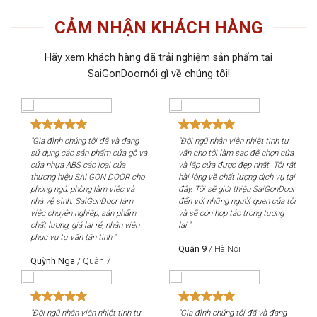
CẢM NHẬN KHÁCH HÀNG
Hãy xem khách hàng đã trải nghiệm sản phẩm tại
SaiGonDoornói gì về chúng tôi!
"Gia đình chúng tôi đã và đang
"Đội ngũ nhân viên nhiệt tình tư
"Gi
sử dụng các sản phẩm cửa gỗ và
vấn cho tôi làm sao để chọn cửa
sử 
cửa nhựa ABS các loại của
và lắp cửa được đẹp nhất. Tôi rất
cửa
thương hiệu SÀI GÒN DOOR cho
hài lòng về chất lượng dịch vụ tại
th
phòng ngủ, phòng làm việc và
đây. Tôi sẽ giới thiệu SaiGonDoor
phò
nhà vệ sinh. SaiGonDoor làm
đến với những người quen của tôi
nhà
việc chuyên nghiệp, sản phẩm
và sẽ còn hợp tác trong tương
việ
chất lượng, giá lại rẻ, nhân viên
lai."
chấ
phục vụ tư vấn tận tình."
phụ
Quận 9
/
Hà Nội
Quỳnh Nga
/
Quận 7
Qu
"Đội ngũ nhân viên nhiệt tình tư
"Gia đình chúng tôi đã và đang
"Độ