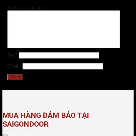
Đánh giá của bạn
*
Tên
*
Email
*
MUA HÀNG ĐẢM BẢO TẠI
SAIGONDOOR