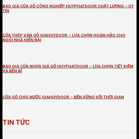
BÁO GIÁ CỬA GỖ CÔNG NGHIỆP HUYPHATDOOR CHẤT LƯỢNG – UY
TÍN
CỬA THÉP VÂN GỖ GIAHUYDOOR – LỰA CHỌN HOÀN HẢO CHO
NGÔI NHÀ HIỆN ĐẠI
BÁO GIÁ CỬA NHỰA GIẢ GỖ HUYPHATDOOR – LỰA CHỌN TIẾT KIỆM
VÀ BỀN BỈ
CỬA GỖ CHỊU NƯỚC GIAHUYDOOR – BỀN VỮNG VỚI THỜI GIAN
TIN TỨC