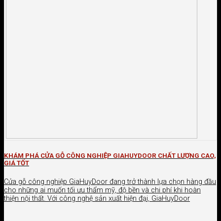
KHÁM PHÁ CỬA GỖ CÔNG NGHIỆP GIAHUYDOOR CHẤT LƯỢNG CAO,
GIÁ TỐT
Cửa gỗ công nghiệp GiaHuyDoor đang trở thành lựa chọn hàng đầu
cho những ai muốn tối ưu thẩm mỹ, độ bền và chi phí khi hoàn
thiện nội thất. Với công nghệ sản xuất hiện đại, GiaHuyDoor