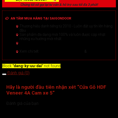
Chúng tôi sẽ gọi lại tư vấn & hỗ trợ sau tối đa 3 phút!
AN TÂM MUA HÀNG TẠI SAIGONDOOR
Thương hiệu danh tiếng từ 2010 - Luôn đặt uy tín lên hàng
đầu
Sản phẩm đa dạng mới 100% và luôn được cập nhật
những xu hướng mới nhất
Hướng dẫn Mua hàng Online đảm bảo tại Sài Gòn
Door
Xem chi tiết >
Xem chi tiết:
Hệ thống 20+ Showroom
&
30+ nhân viên
tư vấn >
Block
"dang-ky-uu-dai"
not found
Đánh giá (0)
Hãy là người đầu tiên nhận xét “Cửa Gỗ HDF
Veneer 4A Cam xe 5”
Đánh giá của bạn
1 trên 5 sao
2 trên 5 sao
3 trên 5 sao
4 trên 5 sao
5 trên 5
sao