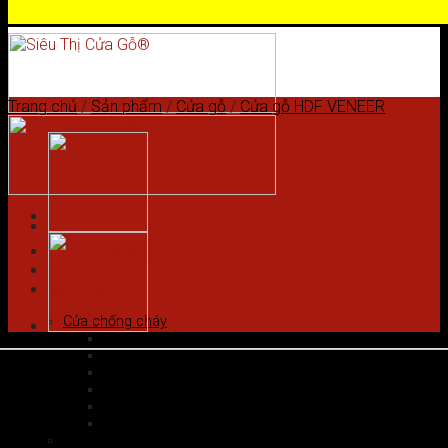
Skip to content
Trang chủ
/
Sản phẩm
/
Cửa gỗ
/
Cửa gỗ HDF VENEER
Trang chủ
Giới thiệu
Sản phẩm
Cửa chống cháy
Cửa gỗ chống cháy
Cửa nhôm vân gỗ
Cửa thép chống cháy
Cửa Thép Hàn Quốc
Cửa thép vân gỗ
Cửa vân gỗ 5D
Cửa gỗ