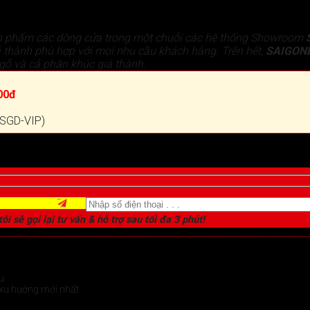
n phẩm các dòng cửa trong một chuỗi các hệ thống Showroom
 thành phù hợp với mọi nhu cầu khách hàng. Trên hết,
SAIGON
gỗ và cả phân khúc giá thành.
00đ
 (SGD-VIP)
ôi sẽ gọi lại tư vấn & hỗ trợ sau tối đa 3 phút!
u
xu hướng mới nhất
chi tiết >