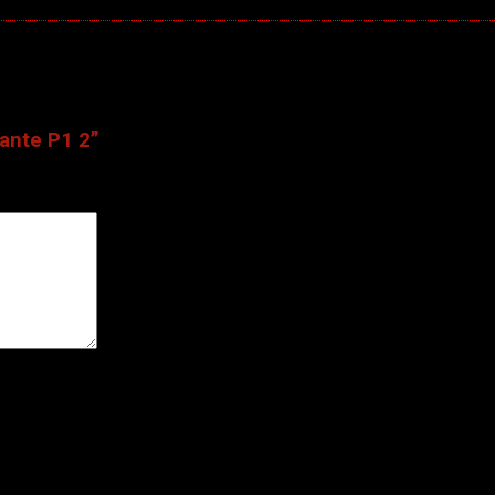
 vấn >
ante P1 2”