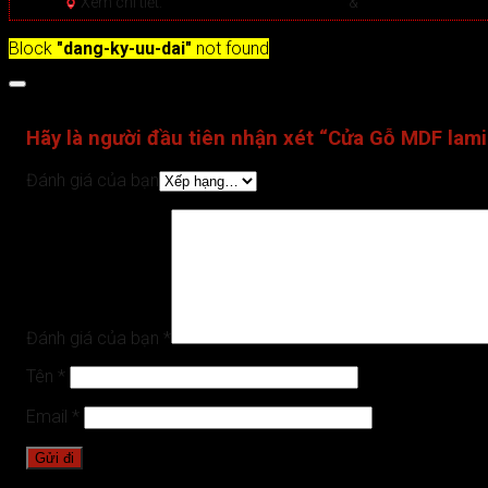
Xem chi tiết:
Hệ thống 20+ Showroom
&
30+ nhân viên tư
Block
"dang-ky-uu-dai"
not found
Đánh giá (0)
Hãy là người đầu tiên nhận xét “Cửa Gỗ MDF lami
Đánh giá của bạn
Đánh giá của bạn
*
Tên
*
Email
*