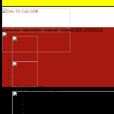
Skip to content
Trang chủ
/
Sản phẩm
/
Cửa gỗ
/
Cửa gỗ MDF LAMINATE
Trang chủ
Giới thiệu
Sản phẩm
Cửa chống cháy
Cửa gỗ chống cháy
Cửa nhôm vân gỗ
Cửa thép chống cháy
Cửa Thép Hàn Quốc
Cửa thép vân gỗ
Cửa vân gỗ 5D