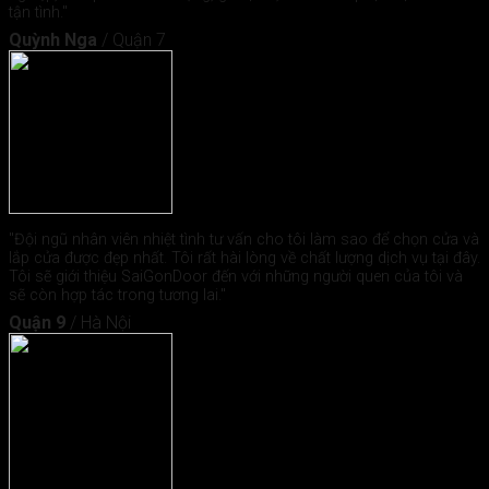
tận tình."
Quỳnh Nga
/
Quận 7
"Đội ngũ nhân viên nhiệt tình tư vấn cho tôi làm sao để chọn cửa và
lắp cửa được đẹp nhất. Tôi rất hài lòng về chất lượng dịch vụ tại đây.
Tôi sẽ giới thiệu SaiGonDoor đến với những người quen của tôi và
sẽ còn hợp tác trong tương lai."
Quận 9
/
Hà Nội