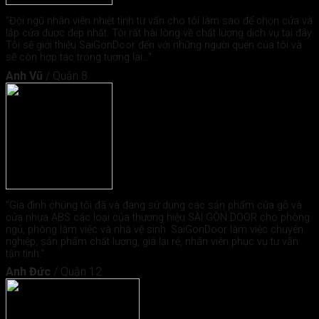
"Đội ngũ nhân viên nhiệt tình tư vấn cho tôi làm sao để chọn cửa và
lắp cửa được đẹp nhất. Tôi rất hài lòng về chất lượng dịch vụ tại đây.
Tôi sẽ giới thiệu SaiGonDoor đến với những người quen của tôi và
sẽ còn hợp tác trong tương lai..."
Anh Vũ
/
Quận 8
"Gia đình chúng tôi đã và đang sử dụng các sản phẩm cửa gỗ và
cửa nhựa ABS các loại của thương hiệu SÀI GÒN DOOR cho phòng
ngủ, phòng làm việc và nhà vệ sinh. SaiGonDoor làm việc chuyên
nghiệp, sản phẩm chất lượng, giá lại rẻ, nhân viên phục vụ tư vấn
tận tình."
Anh Đức
/
Quận 12