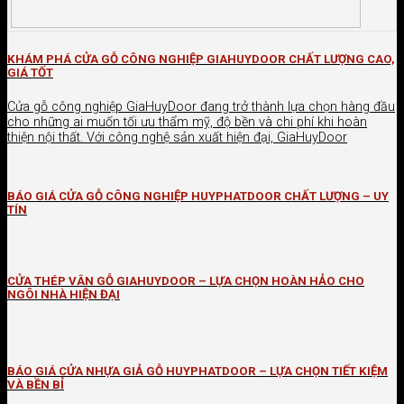
KHÁM PHÁ CỬA GỖ CÔNG NGHIỆP GIAHUYDOOR CHẤT LƯỢNG CAO,
GIÁ TỐT
Cửa gỗ công nghiệp GiaHuyDoor đang trở thành lựa chọn hàng đầu
cho những ai muốn tối ưu thẩm mỹ, độ bền và chi phí khi hoàn
thiện nội thất. Với công nghệ sản xuất hiện đại, GiaHuyDoor
BÁO GIÁ CỬA GỖ CÔNG NGHIỆP HUYPHATDOOR CHẤT LƯỢNG – UY
TÍN
CỬA THÉP VÂN GỖ GIAHUYDOOR – LỰA CHỌN HOÀN HẢO CHO
NGÔI NHÀ HIỆN ĐẠI
BÁO GIÁ CỬA NHỰA GIẢ GỖ HUYPHATDOOR – LỰA CHỌN TIẾT KIỆM
VÀ BỀN BỈ