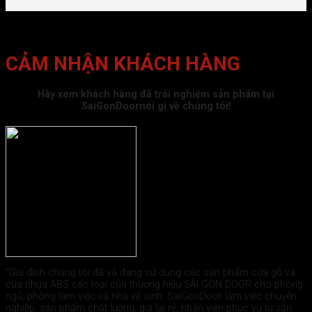
CẢM NHẬN KHÁCH HÀNG
Hãy xem khách hàng đã trải nghiệm sản phẩm tại
SaiGonDoornói gì về chúng tôi!
"Gia đình chúng tôi đã và đang sử dụng các sản phẩm cửa gỗ và
cửa nhựa ABS các loại của thương hiệu SÀI GÒN DOOR cho phòng
ngủ, phòng làm việc và nhà vệ sinh. SaiGonDoor làm việc chuyên
nghiệp, sản phẩm chất lượng, giá lại rẻ, nhân viên phục vụ tư vấn