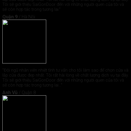
Tôi sẽ giới thiệu SaiGonDoor đến với những người quen của tôi và
sẽ còn hợp tác trong tương lai."
Quận 9
/
Hà Nội
"Đội ngũ nhân viên nhiệt tình tư vấn cho tôi làm sao để chọn cửa và
lắp cửa được đẹp nhất. Tôi rất hài lòng về chất lượng dịch vụ tại đây.
Tôi sẽ giới thiệu SaiGonDoor đến với những người quen của tôi và
sẽ còn hợp tác trong tương lai..."
Anh Vũ
/
Quận 8