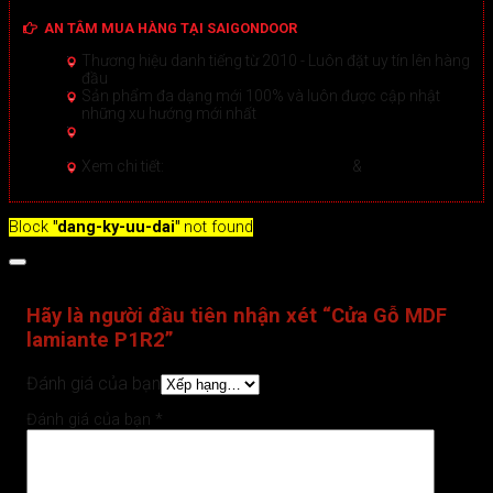
AN TÂM MUA HÀNG TẠI SAIGONDOOR
Thương hiệu danh tiếng từ 2010 - Luôn đặt uy tín lên hàng
đầu
Sản phẩm đa dạng mới 100% và luôn được cập nhật
những xu hướng mới nhất
Hướng dẫn Mua hàng Online đảm bảo tại Sài Gòn
Door
Xem chi tiết >
Xem chi tiết:
Hệ thống 20+ Showroom
&
30+ nhân viên
tư vấn >
Block
"dang-ky-uu-dai"
not found
Đánh giá (0)
Hãy là người đầu tiên nhận xét “Cửa Gỗ MDF
lamiante P1R2”
Đánh giá của bạn
Đánh giá của bạn
*