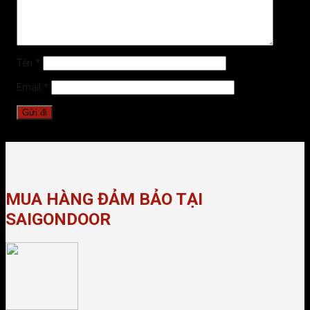
Tên
*
Email
*
MUA HÀNG ĐẢM BẢO TẠI
SAIGONDOOR