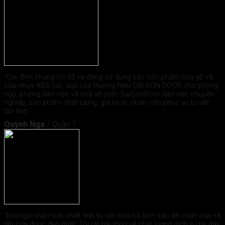
"Gia đình chúng tôi đã và đang sử dụng các sản phẩm cửa gỗ và
cửa nhựa ABS các loại của thương hiệu SÀI GÒN DOOR cho phòng
ngủ, phòng làm việc và nhà vệ sinh. SaiGonDoor làm việc chuyên
nghiệp, sản phẩm chất lượng, giá lại rẻ, nhân viên phục vụ tư vấn
tận tình."
Quỳnh Nga
/
Quận 7
"Đội ngũ nhân viên nhiệt tình tư vấn cho tôi làm sao để chọn cửa và
lắp cửa được đẹp nhất. Tôi rất hài lòng về chất lượng dịch vụ tại đây.