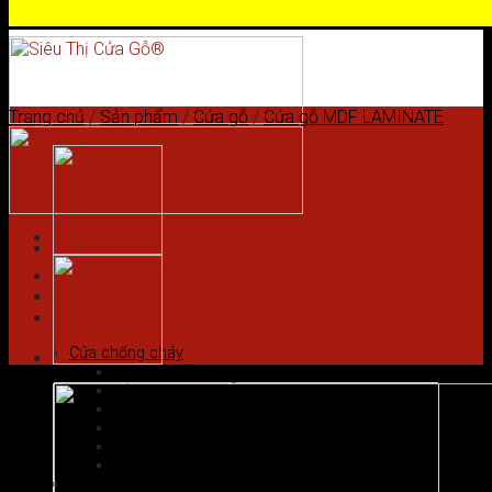
Skip to content
Trang chủ
/
Sản phẩm
/
Cửa gỗ
/
Cửa gỗ MDF LAMINATE
Trang chủ
Giới thiệu
Sản phẩm
Cửa chống cháy
Cửa gỗ chống cháy
Cửa nhôm vân gỗ
Cửa thép chống cháy
Cửa Thép Hàn Quốc
Cửa thép vân gỗ
Cửa vân gỗ 5D
Cửa gỗ