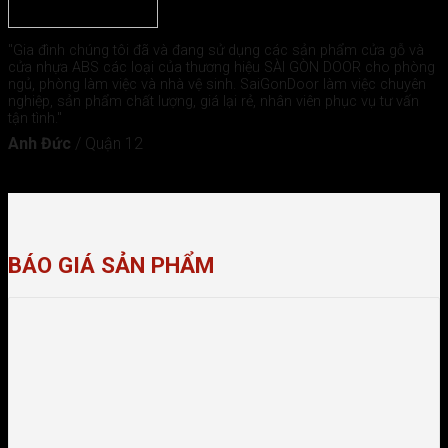
"Gia đình chúng tôi đã và đang sử dụng các sản phẩm cửa gỗ và
cửa nhựa ABS các loại của thương hiệu SÀI GÒN DOOR cho phòng
ngủ, phòng làm việc và nhà vệ sinh. SaiGonDoor làm việc chuyên
nghiệp, sản phẩm chất lượng, giá lại rẻ, nhân viên phục vụ tư vấn
tận tình."
Anh Đức
/
Quận 12
BÁO GIÁ SẢN PHẨM