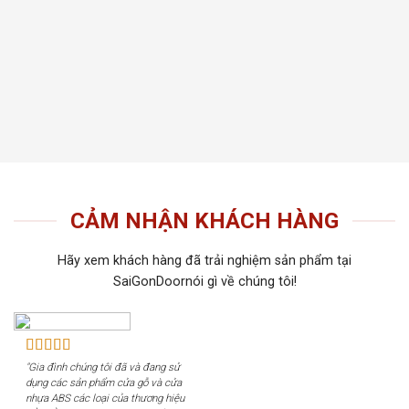
thất t
Tiến 
tiếu 
tôi c
khách
CẢM NHẬN KHÁCH HÀNG
Hãy xem khách hàng đã trải nghiệm sản phẩm tại
SaiGonDoornói gì về chúng tôi!
"Gia đình chúng tôi đã và đang sử
dụng các sản phẩm cửa gỗ và cửa
nhựa ABS các loại của thương hiệu