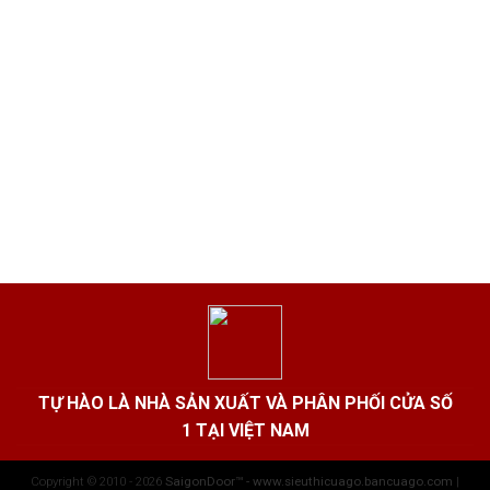
TỰ HÀO LÀ NHÀ SẢN XUẤT VÀ PHÂN PHỐI CỬA SỐ
1 TẠI VIỆT NAM
Copyright © 2010 - 2026
SaigonDoor™ - www.sieuthicuago.bancuago.com
|