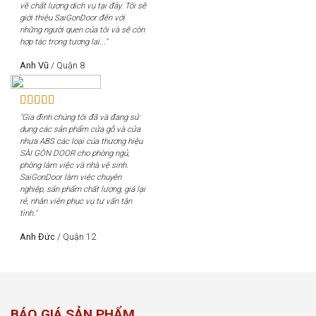
về chất lượng dịch vụ tại đây. Tôi sẽ
giới thiệu SaiGonDoor đến với
những người quen của tôi và sẽ còn
hợp tác trong tương lai..."
Anh Vũ
/
Quận 8
"Gia đình chúng tôi đã và đang sử
dụng các sản phẩm cửa gỗ và cửa
nhựa ABS các loại của thương hiệu
SÀI GÒN DOOR cho phòng ngủ,
phòng làm việc và nhà vệ sinh.
SaiGonDoor làm việc chuyên
nghiệp, sản phẩm chất lượng, giá lại
rẻ, nhân viên phục vụ tư vấn tận
tình."
Anh Đức
/
Quận 12
BÁO GIÁ SẢN PHẨM