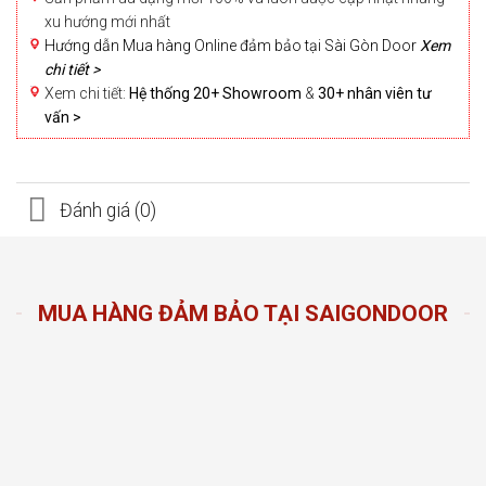
xu hướng mới nhất
Hướng dẫn Mua hàng Online đảm bảo tại Sài Gòn Door
Xem
chi tiết >
Xem chi tiết:
Hệ thống 20+ Showroom
&
30+ nhân viên tư
vấn >
Đánh giá (0)
MUA HÀNG ĐẢM BẢO TẠI SAIGONDOOR
n Door
ng sản
n hàng
đầu
oom và