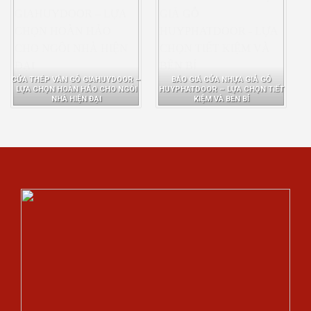
CỬA THÉP VÂN GỖ GIAHUYDOOR –
BÁO GIÁ CỬA NHỰA GIẢ GỖ
LỰA CHỌN HOÀN HẢO CHO NGÔI
HUYPHATDOOR – LỰA CHỌN TIẾT
NHÀ HIỆN ĐẠI
KIỆM VÀ BỀN BỈ