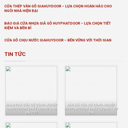
CỬA THÉP VÂN GỖ GIAHUYDOOR – LỰA CHỌN HOÀN HẢO CHO
NGÔI NHÀ HIỆN ĐẠI
BÁO GIÁ CỬA NHỰA GIẢ GỖ HUYPHATDOOR – LỰA CHỌN TIẾT
KIỆM VÀ BỀN BỈ
CỬA GỖ CHỊU NƯỚC GIAHUYDOOR – BỀN VỮNG VỚI THỜI GIAN
TIN TỨC
KHÁM PHÁ CỬA GỖ CÔNG NGHIỆP
BÁO GIÁ CỬA GỖ CÔNG NGHIỆP
GIAHUYDOOR CHẤT LƯỢNG CAO,
HUYPHATDOOR CHẤT LƯỢNG – UY
GIÁ TỐT
TÍN