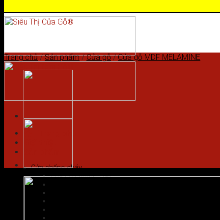
Skip to content
Trang chủ
/
Sản phẩm
/
Cửa gỗ
/
Cửa gỗ MDF MELAMINE
Trang chủ
Giới thiệu
Sản phẩm
Cửa chống cháy
Cửa gỗ chống cháy
Cửa nhôm vân gỗ
Cửa thép chống cháy
Cửa Thép Hàn Quốc
Cửa thép vân gỗ
Cửa vân gỗ 5D