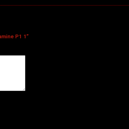
 vấn >
amine P1 1”