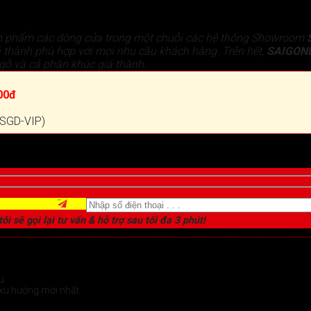
n phẩm các dòng cửa trong một chuỗi các hệ thống Showroom
 thành phù hợp với mọi nhu cầu khách hàng. Trên hết,
SAIGON
gỗ và cả phân khúc giá thành.
00đ
 (SGD-VIP)
ôi sẽ gọi lại tư vấn & hỗ trợ sau tối đa 3 phút!
u
xu hướng mới nhất
chi tiết >