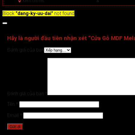
Xem chi tiết:
Hệ thống 20+ Showroom
&
30+ nhân viên tư
Block
"dang-ky-uu-dai"
not found
Đánh giá (0)
Hãy là người đầu tiên nhận xét “Cửa Gỗ MDF Mel
Đánh giá của bạn
Đánh giá của bạn
*
Tên
*
Email
*