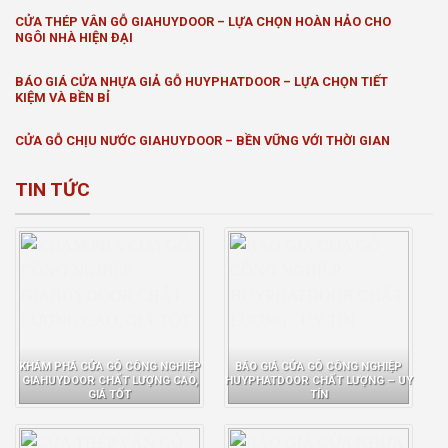
CỬA THÉP VÂN GỖ GIAHUYDOOR – LỰA CHỌN HOÀN HẢO CHO
NGÔI NHÀ HIỆN ĐẠI
BÁO GIÁ CỬA NHỰA GIẢ GỖ HUYPHATDOOR – LỰA CHỌN TIẾT
KIỆM VÀ BỀN BỈ
CỬA GỖ CHỊU NƯỚC GIAHUYDOOR – BỀN VỮNG VỚI THỜI GIAN
TIN TỨC
KHÁM PHÁ CỬA GỖ CÔNG NGHIỆP
BÁO GIÁ CỬA GỖ CÔNG NGHIỆP
GIAHUYDOOR CHẤT LƯỢNG CAO,
HUYPHATDOOR CHẤT LƯỢNG – UY
GIÁ TỐT
TÍN