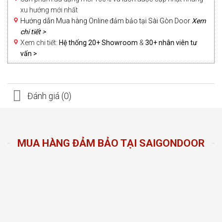
xu hướng mới nhất
Hướng dẫn Mua hàng Online đảm bảo tại Sài Gòn Door
Xem
chi tiết >
Xem chi tiết:
Hệ thống 20+ Showroom
&
30+ nhân viên tư
vấn >
Đánh giá (0)
MUA HÀNG ĐẢM BẢO TẠI SAIGONDOOR
n Door
ng sản
n hàng
đầu
oom và