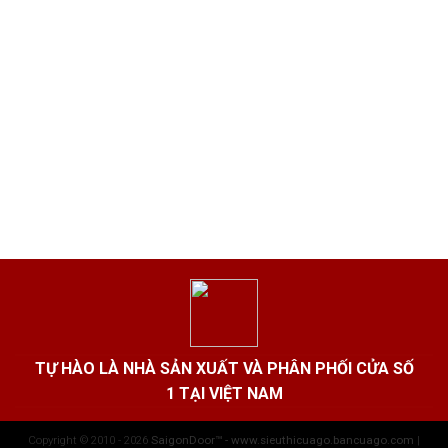
TỰ HÀO LÀ NHÀ SẢN XUẤT VÀ PHÂN PHỐI CỬA SỐ
1 TẠI VIỆT NAM
Copyright © 2010 - 2026
SaigonDoor™ - www.sieuthicuago.bancuago.com
|