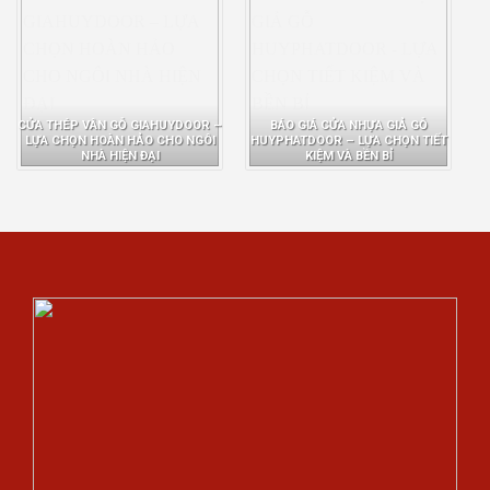
CỬA THÉP VÂN GỖ GIAHUYDOOR –
BÁO GIÁ CỬA NHỰA GIẢ GỖ
LỰA CHỌN HOÀN HẢO CHO NGÔI
HUYPHATDOOR – LỰA CHỌN TIẾT
NHÀ HIỆN ĐẠI
KIỆM VÀ BỀN BỈ