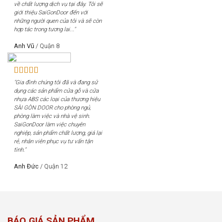
về chất lượng dịch vụ tại đây. Tôi sẽ
giới thiệu SaiGonDoor đến với
những người quen của tôi và sẽ còn
hợp tác trong tương lai..."
Anh Vũ
/
Quận 8
"Gia đình chúng tôi đã và đang sử
dụng các sản phẩm cửa gỗ và cửa
nhựa ABS các loại của thương hiệu
SÀI GÒN DOOR cho phòng ngủ,
phòng làm việc và nhà vệ sinh.
SaiGonDoor làm việc chuyên
nghiệp, sản phẩm chất lượng, giá lại
rẻ, nhân viên phục vụ tư vấn tận
tình."
Anh Đức
/
Quận 12
BÁO GIÁ SẢN PHẨM