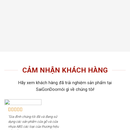
thất t
Tiến 
tiếu 
tôi c
khách
CẢM NHẬN KHÁCH HÀNG
Hãy xem khách hàng đã trải nghiệm sản phẩm tại
SaiGonDoornói gì về chúng tôi!
"Gia đình chúng tôi đã và đang sử
dụng các sản phẩm cửa gỗ và cửa
nhựa ABS các loại của thương hiệu