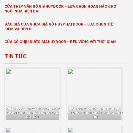
CỬA THÉP VÂN GỖ GIAHUYDOOR – LỰA CHỌN HOÀN HẢO CHO
NGÔI NHÀ HIỆN ĐẠI
BÁO GIÁ CỬA NHỰA GIẢ GỖ HUYPHATDOOR – LỰA CHỌN TIẾT
KIỆM VÀ BỀN BỈ
CỬA GỖ CHỊU NƯỚC GIAHUYDOOR – BỀN VỮNG VỚI THỜI GIAN
TIN TỨC
KHÁM PHÁ CỬA GỖ CÔNG NGHIỆP
BÁO GIÁ CỬA GỖ CÔNG NGHIỆP
GIAHUYDOOR CHẤT LƯỢNG CAO,
HUYPHATDOOR CHẤT LƯỢNG – UY
GIÁ TỐT
TÍN