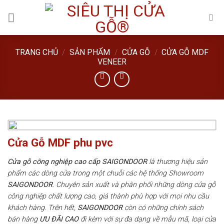
Skip
to
content
TRANG CHỦ
/
SẢN PHẨM
/
CỬA GỖ
/
CỬA GỖ MDF
VENEER
Cửa Gỗ MDF phu pvc
Cửa gỗ công nghiệp cao cấp SAIGONDOOR
là thương hiệu sản
phẩm các dòng cửa trong một chuỗi các hệ thống Showroom
SAIGONDOOR
. Chuyên sản xuất và phân phối những dòng cửa gỗ
công nghiệp chất lượng cao, giá thành phù hợp với mọi nhu cầu
khách hàng. Trên hết,
SAIGONDOOR
còn có những chính sách
bán hàng
ƯU ĐÃI
CAO
đi kèm với sự đa dạng về mẫu mã, loại cửa