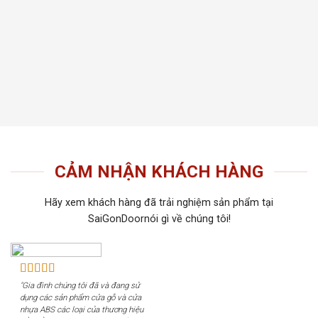
thất t
Tiến 
tiếu 
tôi c
khách
CẢM NHẬN KHÁCH HÀNG
Hãy xem khách hàng đã trải nghiệm sản phẩm tại
SaiGonDoornói gì về chúng tôi!
"Gia đình chúng tôi đã và đang sử
dụng các sản phẩm cửa gỗ và cửa
nhựa ABS các loại của thương hiệu