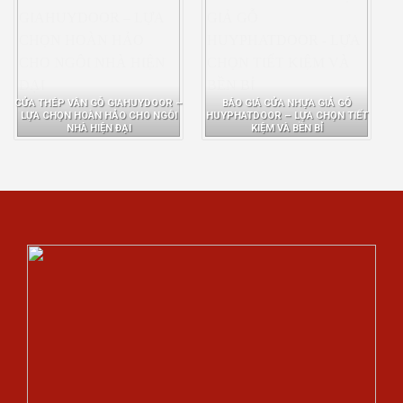
CỬA THÉP VÂN GỖ GIAHUYDOOR –
BÁO GIÁ CỬA NHỰA GIẢ GỖ
LỰA CHỌN HOÀN HẢO CHO NGÔI
HUYPHATDOOR – LỰA CHỌN TIẾT
NHÀ HIỆN ĐẠI
KIỆM VÀ BỀN BỈ