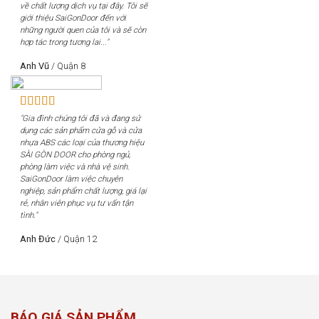
về chất lượng dịch vụ tại đây. Tôi sẽ
giới thiệu SaiGonDoor đến với
những người quen của tôi và sẽ còn
hợp tác trong tương lai..."
Anh Vũ
/
Quận 8
"Gia đình chúng tôi đã và đang sử
dụng các sản phẩm cửa gỗ và cửa
nhựa ABS các loại của thương hiệu
SÀI GÒN DOOR cho phòng ngủ,
phòng làm việc và nhà vệ sinh.
SaiGonDoor làm việc chuyên
nghiệp, sản phẩm chất lượng, giá lại
rẻ, nhân viên phục vụ tư vấn tận
tình."
Anh Đức
/
Quận 12
BÁO GIÁ SẢN PHẨM