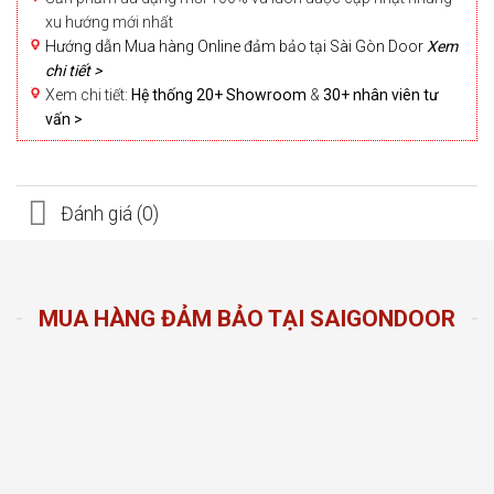
xu hướng mới nhất
Hướng dẫn Mua hàng Online đảm bảo tại Sài Gòn Door
Xem
chi tiết >
Xem chi tiết:
Hệ thống 20+ Showroom
&
30+ nhân viên tư
vấn >
Đánh giá (0)
MUA HÀNG ĐẢM BẢO TẠI SAIGONDOOR
n Door
ng sản
n hàng
đầu
oom và