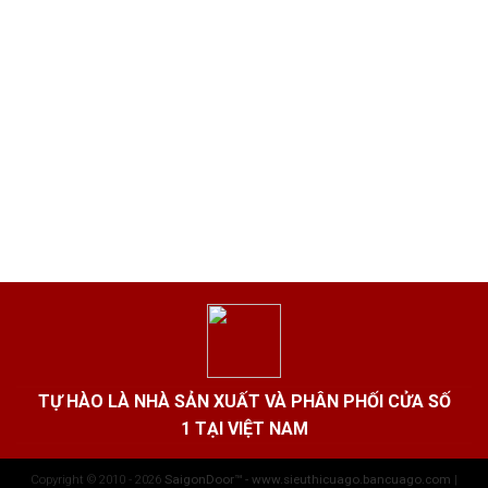
TỰ HÀO LÀ NHÀ SẢN XUẤT VÀ PHÂN PHỐI CỬA SỐ
1 TẠI VIỆT NAM
Copyright © 2010 - 2026
SaigonDoor™ - www.sieuthicuago.bancuago.com
|