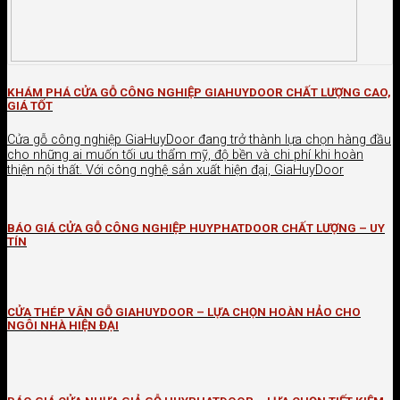
KHÁM PHÁ CỬA GỖ CÔNG NGHIỆP GIAHUYDOOR CHẤT LƯỢNG CAO,
GIÁ TỐT
Cửa gỗ công nghiệp GiaHuyDoor đang trở thành lựa chọn hàng đầu
cho những ai muốn tối ưu thẩm mỹ, độ bền và chi phí khi hoàn
thiện nội thất. Với công nghệ sản xuất hiện đại, GiaHuyDoor
BÁO GIÁ CỬA GỖ CÔNG NGHIỆP HUYPHATDOOR CHẤT LƯỢNG – UY
TÍN
CỬA THÉP VÂN GỖ GIAHUYDOOR – LỰA CHỌN HOÀN HẢO CHO
NGÔI NHÀ HIỆN ĐẠI