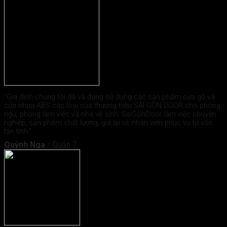
"Gia đình chúng tôi đã và đang sử dụng các sản phẩm cửa gỗ và
cửa nhựa ABS các loại của thương hiệu SÀI GÒN DOOR cho phòng
ngủ, phòng làm việc và nhà vệ sinh. SaiGonDoor làm việc chuyên
nghiệp, sản phẩm chất lượng, giá lại rẻ, nhân viên phục vụ tư vấn
tận tình."
Quỳnh Nga
/
Quận 7