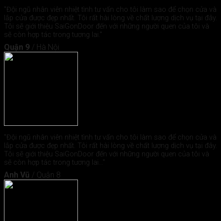
"Đội ngũ nhân viên nhiệt tình tư vấn cho tôi làm sao để chọn cửa và
lắp cửa được đẹp nhất. Tôi rất hài lòng về chất lượng dịch vụ tại đây.
Tôi sẽ giới thiệu SaiGonDoor đến với những người quen của tôi và
sẽ còn hợp tác trong tương lai."
Quận 9
/
Hà Nội
"Đội ngũ nhân viên nhiệt tình tư vấn cho tôi làm sao để chọn cửa và
lắp cửa được đẹp nhất. Tôi rất hài lòng về chất lượng dịch vụ tại đây.
Tôi sẽ giới thiệu SaiGonDoor đến với những người quen của tôi và
sẽ còn hợp tác trong tương lai..."
Anh Vũ
/
Quận 8