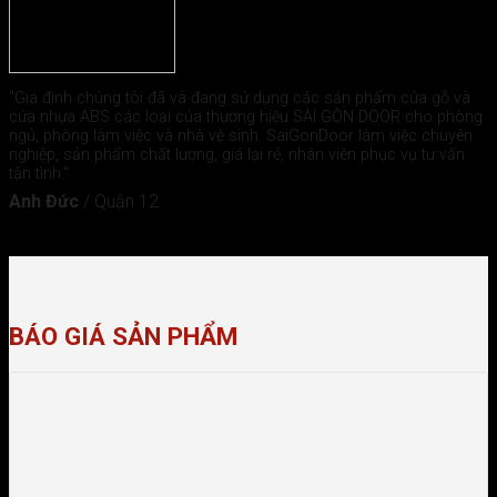
"Gia đình chúng tôi đã và đang sử dụng các sản phẩm cửa gỗ và
cửa nhựa ABS các loại của thương hiệu SÀI GÒN DOOR cho phòng
ngủ, phòng làm việc và nhà vệ sinh. SaiGonDoor làm việc chuyên
nghiệp, sản phẩm chất lượng, giá lại rẻ, nhân viên phục vụ tư vấn
tận tình."
Anh Đức
/
Quận 12
BÁO GIÁ SẢN PHẨM