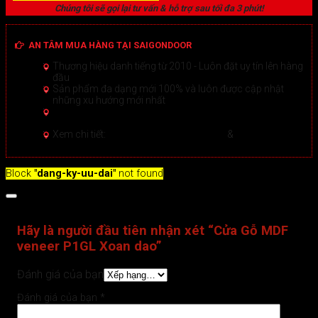
Chúng tôi sẽ gọi lại tư vấn & hỗ trợ sau tối đa 3 phút!
AN TÂM MUA HÀNG TẠI SAIGONDOOR
Thương hiệu danh tiếng từ 2010 - Luôn đặt uy tín lên hàng
đầu
Sản phẩm đa dạng mới 100% và luôn được cập nhật
những xu hướng mới nhất
Hướng dẫn Mua hàng Online đảm bảo tại Sài Gòn
Door
Xem chi tiết >
Xem chi tiết:
Hệ thống 20+ Showroom
&
30+ nhân viên
tư vấn >
Block
"dang-ky-uu-dai"
not found
Đánh giá (0)
Hãy là người đầu tiên nhận xét “Cửa Gỗ MDF
veneer P1GL Xoan dao”
Đánh giá của bạn
Đánh giá của bạn
*