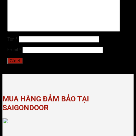
Tên
*
Email
*
MUA HÀNG ĐẢM BẢO TẠI
SAIGONDOOR