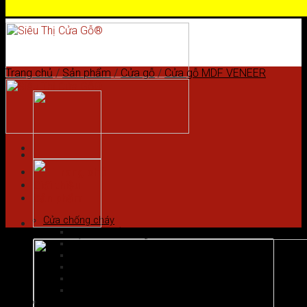
Skip to content
Trang chủ
/
Sản phẩm
/
Cửa gỗ
/
Cửa gỗ MDF VENEER
Trang chủ
Giới thiệu
Sản phẩm
Cửa chống cháy
Cửa gỗ chống cháy
Cửa nhôm vân gỗ
Cửa thép chống cháy
Cửa Thép Hàn Quốc
Cửa thép vân gỗ
Cửa vân gỗ 5D
Cửa gỗ