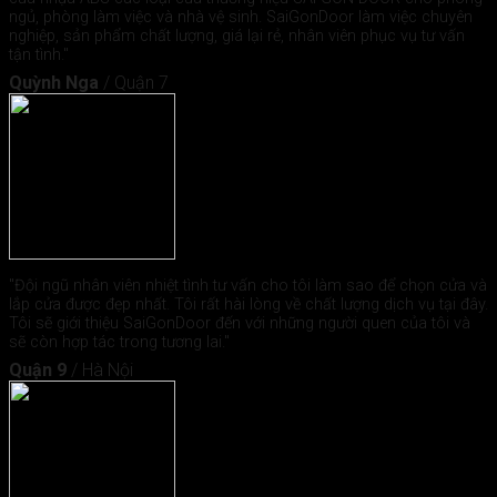
ngủ, phòng làm việc và nhà vệ sinh. SaiGonDoor làm việc chuyên
nghiệp, sản phẩm chất lượng, giá lại rẻ, nhân viên phục vụ tư vấn
tận tình."
Quỳnh Nga
/
Quận 7
"Đội ngũ nhân viên nhiệt tình tư vấn cho tôi làm sao để chọn cửa và
lắp cửa được đẹp nhất. Tôi rất hài lòng về chất lượng dịch vụ tại đây.
Tôi sẽ giới thiệu SaiGonDoor đến với những người quen của tôi và
sẽ còn hợp tác trong tương lai."
Quận 9
/
Hà Nội