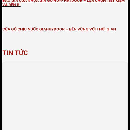
BÁO GIÁ CỬA NHỰA GIẢ GỖ HUYPHATDOOR – LỰA CHỌN TIẾT KIỆM
VÀ BỀN BỈ
CỬA GỖ CHỊU NƯỚC GIAHUYDOOR – BỀN VỮNG VỚI THỜI GIAN
TIN TỨC