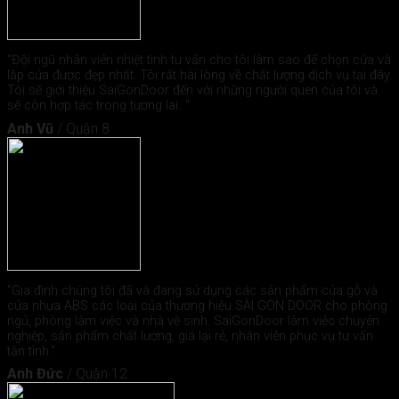
"Đội ngũ nhân viên nhiệt tình tư vấn cho tôi làm sao để chọn cửa và
lắp cửa được đẹp nhất. Tôi rất hài lòng về chất lượng dịch vụ tại đây.
Tôi sẽ giới thiệu SaiGonDoor đến với những người quen của tôi và
sẽ còn hợp tác trong tương lai..."
Anh Vũ
/
Quận 8
"Gia đình chúng tôi đã và đang sử dụng các sản phẩm cửa gỗ và
cửa nhựa ABS các loại của thương hiệu SÀI GÒN DOOR cho phòng
ngủ, phòng làm việc và nhà vệ sinh. SaiGonDoor làm việc chuyên
nghiệp, sản phẩm chất lượng, giá lại rẻ, nhân viên phục vụ tư vấn
tận tình."
Anh Đức
/
Quận 12