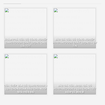
KHÁM PHÁ CỬA GỖ CÔNG NGHIỆP
BÁO GIÁ CỬA GỖ CÔNG NGHIỆP
GIAHUYDOOR CHẤT LƯỢNG CAO,
HUYPHATDOOR CHẤT LƯỢNG – UY
GIÁ TỐT
TÍN
CỬA THÉP VÂN GỖ GIAHUYDOOR –
BÁO GIÁ CỬA NHỰA GIẢ GỖ
LỰA CHỌN HOÀN HẢO CHO NGÔI
HUYPHATDOOR – LỰA CHỌN TIẾT
NHÀ HIỆN ĐẠI
KIỆM VÀ BỀN BỈ