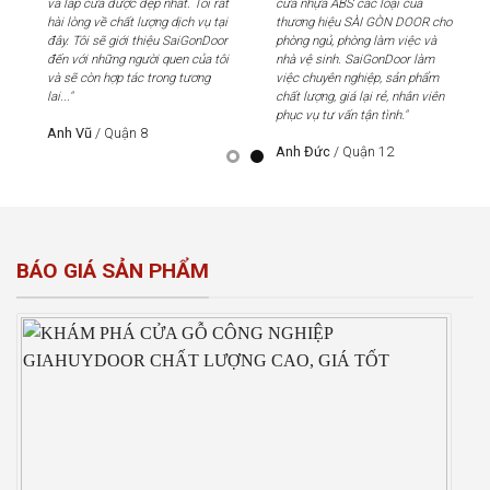
và lắp cửa được đẹp nhất. Tôi rất
cửa nhựa ABS các loại của
và 
hài lòng về chất lượng dịch vụ tại
thương hiệu SÀI GÒN DOOR cho
hài
đây. Tôi sẽ giới thiệu SaiGonDoor
phòng ngủ, phòng làm việc và
đây
đến với những người quen của tôi
nhà vệ sinh. SaiGonDoor làm
đến
và sẽ còn hợp tác trong tương
việc chuyên nghiệp, sản phẩm
và 
lai..."
chất lượng, giá lại rẻ, nhân viên
lai..
phục vụ tư vấn tận tình."
Anh Vũ
/
Quận 8
An
Anh Đức
/
Quận 12
BÁO GIÁ SẢN PHẨM