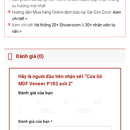
xu hướng mới nhất
Hướng dẫn Mua hàng Online đảm bảo tại Sài Gòn Door
Xem
chi tiết >
Xem chi tiết:
Hệ thống 20+ Showroom
&
30+ nhân viên tư
vấn >
Đánh giá (0)
Hãy là người đầu tiên nhận xét “Cửa Gỗ
MDF Veneer P1R2 ash 2”
Đánh giá của bạn
1 trên 5 sao
2 trên 5 sao
3 trên 5 sao
4 trên 5 sao
5 trên 5 sao
Đánh giá của bạn
*