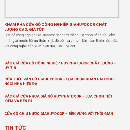
KHÁM PHÁ CỬA GỖ CÔNG NGHIỆP GIAHUYDOOR CHẤT
LƯỢNG CAO, GIÁ TỐT
Cửa gỗ công nghiệp GiaHuyDoor đang trở thành lựa chọn hàng đầu cho
những ai muốn tối ưu thẩm mỹ, độ bền và chi phí khi hoàn thiện nội thất.
Với công nghệ sản xuất hiện đại, GiaHuyDoor
BÁO GIÁ CỬA GỖ CÔNG NGHIỆP HUYPHATDOOR CHẤT LƯỢNG –
UY TÍN
CỬA THÉP VÂN GỖ GIAHUYDOOR – LỰA CHỌN HOÀN HẢO CHO
NGÔI NHÀ HIỆN ĐẠI
BÁO GIÁ CỬA NHỰA GIẢ GỖ HUYPHATDOOR – LỰA CHỌN TIẾT
KIỆM VÀ BỀN BỈ
CỬA GỖ CHỊU NƯỚC GIAHUYDOOR – BỀN VỮNG VỚI THỜI GIAN
TIN TỨC