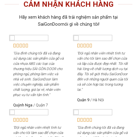
CẢM NHẬN KHÁCH HÀNG
Hãy xem khách hàng đã trải nghiệm sản phẩm tại
SaiGonDoornói gì về chúng tôi!
"Gia đình chúng tôi đã và đang
"Đội ngũ nhân viên nhiệt tình tư
"Gi
sử dụng các sản phẩm cửa gỗ và
vấn cho tôi làm sao để chọn cửa
sử 
cửa nhựa ABS các loại của
và lắp cửa được đẹp nhất. Tôi rất
cửa
thương hiệu SÀI GÒN DOOR cho
hài lòng về chất lượng dịch vụ tại
th
phòng ngủ, phòng làm việc và
đây. Tôi sẽ giới thiệu SaiGonDoor
phò
nhà vệ sinh. SaiGonDoor làm
đến với những người quen của tôi
nhà
việc chuyên nghiệp, sản phẩm
và sẽ còn hợp tác trong tương
việ
chất lượng, giá lại rẻ, nhân viên
lai."
chấ
phục vụ tư vấn tận tình."
phụ
Quận 9
/
Hà Nội
Quỳnh Nga
/
Quận 7
Qu
"Đội ngũ nhân viên nhiệt tình tư
"Gia đình chúng tôi đã và đang
"Độ
vấn cho tôi làm sao để chọn cửa
sử dụng các sản phẩm cửa gỗ và
vấn