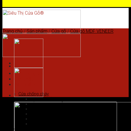
Skip to content
Trang chủ
/
Sản phẩm
/
Cửa gỗ
/
Cửa gỗ MDF VENEER
Trang chủ
Giới thiệu
Sản phẩm
Cửa chống cháy
Cửa gỗ chống cháy
Cửa nhôm vân gỗ
Cửa thép chống cháy
Cửa Thép Hàn Quốc
Cửa thép vân gỗ
Cửa vân gỗ 5D
Cửa gỗ