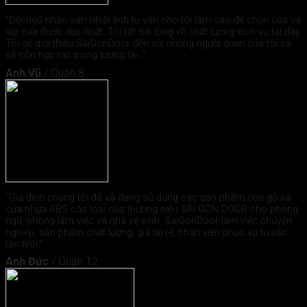
"Đội ngũ nhân viên nhiệt tình tư vấn cho tôi làm sao để chọn cửa và
lắp cửa được đẹp nhất. Tôi rất hài lòng về chất lượng dịch vụ tại đây.
Tôi sẽ giới thiệu SaiGonDoor đến với những người quen của tôi và
sẽ còn hợp tác trong tương lai..."
Anh Vũ
/
Quận 8
"Gia đình chúng tôi đã và đang sử dụng các sản phẩm cửa gỗ và
cửa nhựa ABS các loại của thương hiệu SÀI GÒN DOOR cho phòng
ngủ, phòng làm việc và nhà vệ sinh. SaiGonDoor làm việc chuyên
nghiệp, sản phẩm chất lượng, giá lại rẻ, nhân viên phục vụ tư vấn
tận tình."
Anh Đức
/
Quận 12