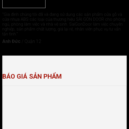
"Gia đình chúng tôi đã và đang sử dụng các sản phẩm cửa gỗ và
cửa nhựa ABS các loại của thương hiệu SÀI GÒN DOOR cho phòng
ngủ, phòng làm việc và nhà vệ sinh. SaiGonDoor làm việc chuyên
nghiệp, sản phẩm chất lượng, giá lại rẻ, nhân viên phục vụ tư vấn
tận tình."
Anh Đức
/
Quận 12
BÁO GIÁ SẢN PHẨM