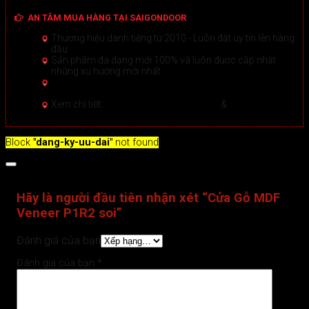
AN TÂM MUA HÀNG TẠI SAIGONDOOR
Thương hiệu danh tiếng từ 2010 - Luôn đặt uy tín lên hàng
đầu
Sản phẩm đa dạng mới 100% và luôn được cập nhật
những xu hướng mới nhất
Hướng dẫn Mua hàng Online đảm bảo tại Sài Gòn
Door
Xem chi tiết >
Xem chi tiết:
Hệ thống 20+ Showroom
&
30+ nhân viên
tư vấn >
Block
"dang-ky-uu-dai"
not found
Đánh giá (0)
Hãy là người đầu tiên nhận xét “Cửa Gỗ MDF
Veneer P1R2 soi”
Đánh giá của bạn
Đánh giá của bạn
*