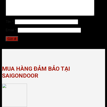
Tên
*
Email
*
MUA HÀNG ĐẢM BẢO TẠI
SAIGONDOOR