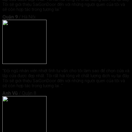
Tôi sẽ giới thiệu SaiGonDoor đến với những người quen của tôi và
sẽ còn hợp tác trong tương lai."
Quận 9
/
Hà Nội
"Đội ngũ nhân viên nhiệt tình tư vấn cho tôi làm sao để chọn cửa và
lắp cửa được đẹp nhất. Tôi rất hài lòng về chất lượng dịch vụ tại đây.
Tôi sẽ giới thiệu SaiGonDoor đến với những người quen của tôi và
sẽ còn hợp tác trong tương lai..."
Anh Vũ
/
Quận 8