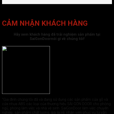
CẢM NHẬN KHÁCH HÀNG
Hãy xem khách hàng đã trải nghiệm sản phẩm tại
SaiGonDoornói gì về chúng tôi!
"Gia đình chúng tôi đã và đang sử dụng các sản phẩm cửa gỗ và
cửa nhựa ABS các loại của thương hiệu SÀI GÒN DOOR cho phòng
ngủ, phòng làm việc và nhà vệ sinh. SaiGonDoor làm việc chuyên
nghiệp, sản phẩm chất lượng, giá lại rẻ, nhân viên phục vụ tư vấn