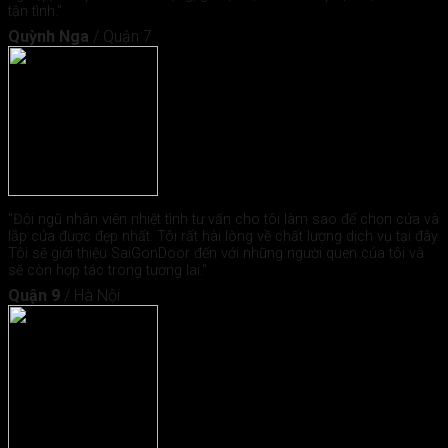
tận tình."
Quỳnh Nga
/
Quận 7
"Đội ngũ nhân viên nhiệt tình tư vấn cho tôi làm sao để chọn cửa và
lắp cửa được đẹp nhất. Tôi rất hài lòng về chất lượng dịch vụ tại đây.
Tôi sẽ giới thiệu SaiGonDoor đến với những người quen của tôi và
sẽ còn hợp tác trong tương lai."
Quận 9
/
Hà Nội