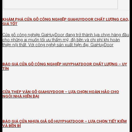
KHÁM PHÁ CỬA GỖ CÔNG NGHIỆP GIAHUYDOOR CHẤT LƯỢNG CAO,
GIÁ TỐT
Cửa gỗ công nghiệp GiaHuyDoor đang trở thành lựa chọn hàng đầu
cho những ai muốn tối ưu thẩm mỹ, độ bền và chi phí khi hoàn
thiện nội thất. Với công nghệ sản xuất hiện đại, GiaHuyDoor
BÁO GIÁ CỬA GỖ CÔNG NGHIỆP HUYPHATDOOR CHẤT LƯỢNG – UY
TÍN
CỬA THÉP VÂN GỖ GIAHUYDOOR – LỰA CHỌN HOÀN HẢO CHO
NGÔI NHÀ HIỆN ĐẠI
BÁO GIÁ CỬA NHỰA GIẢ GỖ HUYPHATDOOR – LỰA CHỌN TIẾT KIỆM
VÀ BỀN BỈ