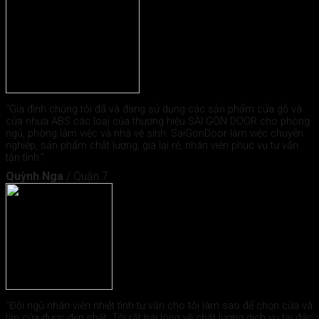
"Gia đình chúng tôi đã và đang sử dụng các sản phẩm cửa gỗ và
cửa nhựa ABS các loại của thương hiệu SÀI GÒN DOOR cho phòng
ngủ, phòng làm việc và nhà vệ sinh. SaiGonDoor làm việc chuyên
nghiệp, sản phẩm chất lượng, giá lại rẻ, nhân viên phục vụ tư vấn
tận tình."
Quỳnh Nga
/
Quận 7
"Đội ngũ nhân viên nhiệt tình tư vấn cho tôi làm sao để chọn cửa và
lắp cửa được đẹp nhất. Tôi rất hài lòng về chất lượng dịch vụ tại đây.