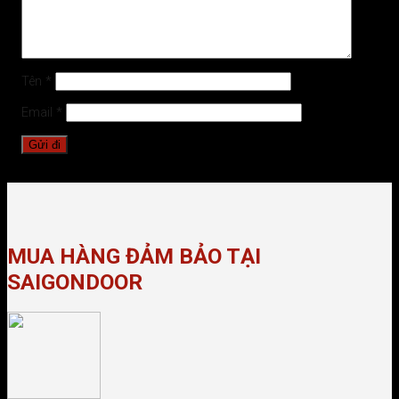
Tên
*
Email
*
MUA HÀNG ĐẢM BẢO TẠI
SAIGONDOOR