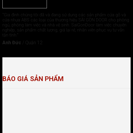
"Gia đình chúng tôi đã và đang sử dụng các sản phẩm cửa gỗ và
cửa nhựa ABS các loại của thương hiệu SÀI GÒN DOOR cho phòng
ngủ, phòng làm việc và nhà vệ sinh. SaiGonDoor làm việc chuyên
nghiệp, sản phẩm chất lượng, giá lại rẻ, nhân viên phục vụ tư vấn
tận tình."
Anh Đức
/
Quận 12
BÁO GIÁ SẢN PHẨM