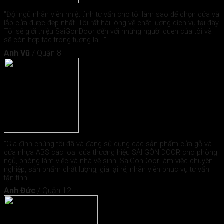
"Đội ngũ nhân viên nhiệt tình tư vấn cho tôi làm sao để chọn cửa và
lắp cửa được đẹp nhất. Tôi rất hài lòng về chất lượng dịch vụ tại đây.
Tôi sẽ giới thiệu SaiGonDoor đến với những người quen của tôi và
sẽ còn hợp tác trong tương lai..."
Anh Vũ
/
Quận 8
"Gia đình chúng tôi đã và đang sử dụng các sản phẩm cửa gỗ và
cửa nhựa ABS các loại của thương hiệu SÀI GÒN DOOR cho phòng
ngủ, phòng làm việc và nhà vệ sinh. SaiGonDoor làm việc chuyên
nghiệp, sản phẩm chất lượng, giá lại rẻ, nhân viên phục vụ tư vấn
tận tình."
Anh Đức
/
Quận 12