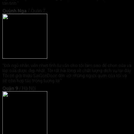
tận tình."
Quỳnh Nga
/
Quận 7
"Đội ngũ nhân viên nhiệt tình tư vấn cho tôi làm sao để chọn cửa và
lắp cửa được đẹp nhất. Tôi rất hài lòng về chất lượng dịch vụ tại đây.
Tôi sẽ giới thiệu SaiGonDoor đến với những người quen của tôi và
sẽ còn hợp tác trong tương lai."
Quận 9
/
Hà Nội