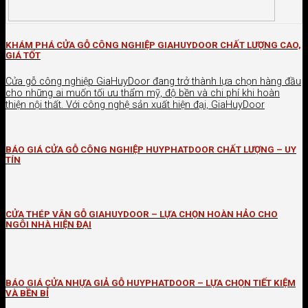
KHÁM PHÁ CỬA GỖ CÔNG NGHIỆP GIAHUYDOOR CHẤT LƯỢNG CAO,
GIÁ TỐT
Cửa gỗ công nghiệp GiaHuyDoor đang trở thành lựa chọn hàng đầu
cho những ai muốn tối ưu thẩm mỹ, độ bền và chi phí khi hoàn
thiện nội thất. Với công nghệ sản xuất hiện đại, GiaHuyDoor
BÁO GIÁ CỬA GỖ CÔNG NGHIỆP HUYPHATDOOR CHẤT LƯỢNG – UY
TÍN
CỬA THÉP VÂN GỖ GIAHUYDOOR – LỰA CHỌN HOÀN HẢO CHO
NGÔI NHÀ HIỆN ĐẠI
BÁO GIÁ CỬA NHỰA GIẢ GỖ HUYPHATDOOR – LỰA CHỌN TIẾT KIỆM
VÀ BỀN BỈ