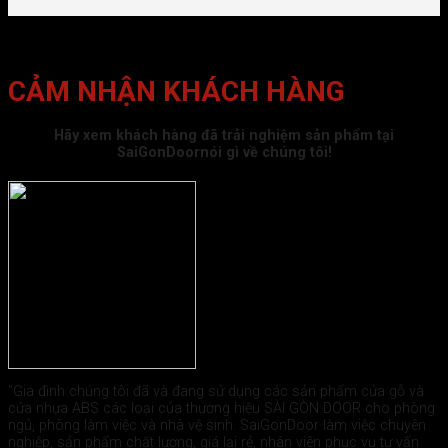
CẢM NHẬN KHÁCH HÀNG
Hãy xem khách hàng đã trải nghiệm sản phẩm tại
SaiGonDoornói gì về chúng tôi!
"Gia đình chúng tôi đã và đang sử dụng các sản phẩm cửa gỗ và
cửa nhựa ABS các loại của thương hiệu SÀI GÒN DOOR cho phòng
ngủ, phòng làm việc và nhà vệ sinh. SaiGonDoor làm việc chuyên
nghiệp, sản phẩm chất lượng, giá lại rẻ, nhân viên phục vụ tư vấn