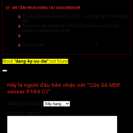
AN TÂM MUA HÀNG TẠI SAIGONDOOR
Thương hiệu danh tiếng từ 2010 - Luôn đặt uy tín lên hàng
đầu
Sản phẩm đa dạng mới 100% và luôn được cập nhật
những xu hướng mới nhất
Hướng dẫn Mua hàng Online đảm bảo tại Sài Gòn
Door
Xem chi tiết >
Xem chi tiết:
Hệ thống 20+ Showroom
&
30+ nhân viên
tư vấn >
Block
"dang-ky-uu-dai"
not found
Đánh giá (0)
Hãy là người đầu tiên nhận xét “Cửa Gỗ MDF
veneer P1R4 C1”
Đánh giá của bạn
Đánh giá của bạn
*