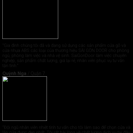
"Gia đình chúng tôi đã và đang sử dụng các sản phẩm cửa gỗ và
cửa nhựa ABS các loại của thương hiệu SÀI GÒN DOOR cho phòng
ngủ, phòng làm việc và nhà vệ sinh. SaiGonDoor làm việc chuyên
nghiệp, sản phẩm chất lượng, giá lại rẻ, nhân viên phục vụ tư vấn
tận tình."
Quỳnh Nga
/
Quận 7
"Đội ngũ nhân viên nhiệt tình tư vấn cho tôi làm sao để chọn cửa và
lắp cửa được đẹp nhất. Tôi rất hài lòng về chất lượng dịch vụ tại đây.