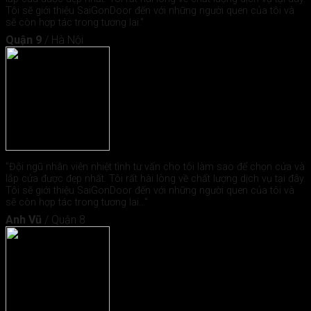
Tôi sẽ giới thiệu SaiGonDoor đến với những người quen của tôi và
sẽ còn hợp tác trong tương lai."
Quận 9
/
Hà Nội
"Đội ngũ nhân viên nhiệt tình tư vấn cho tôi làm sao để chọn cửa và
lắp cửa được đẹp nhất. Tôi rất hài lòng về chất lượng dịch vụ tại đây.
Tôi sẽ giới thiệu SaiGonDoor đến với những người quen của tôi và
sẽ còn hợp tác trong tương lai..."
Anh Vũ
/
Quận 8