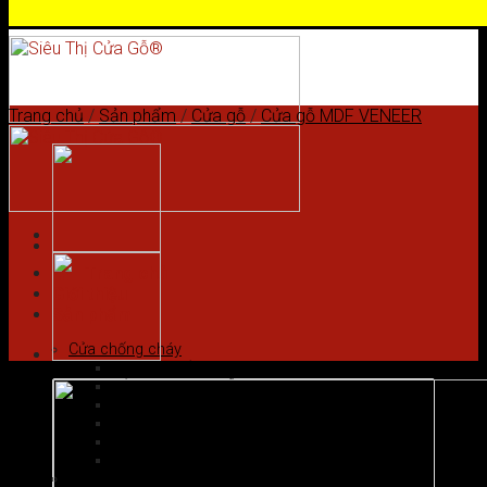
Skip to content
Trang chủ
/
Sản phẩm
/
Cửa gỗ
/
Cửa gỗ MDF VENEER
Trang chủ
Giới thiệu
Sản phẩm
Cửa chống cháy
Cửa gỗ chống cháy
Cửa nhôm vân gỗ
Cửa thép chống cháy
Cửa Thép Hàn Quốc
Cửa thép vân gỗ
Cửa vân gỗ 5D
Cửa gỗ