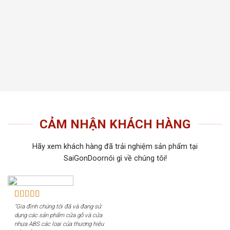
thất t
Tiến 
tiếu 
tôi c
khách
CẢM NHẬN KHÁCH HÀNG
Hãy xem khách hàng đã trải nghiệm sản phẩm tại
SaiGonDoornói gì về chúng tôi!
"Gia đình chúng tôi đã và đang sử
dụng các sản phẩm cửa gỗ và cửa
nhựa ABS các loại của thương hiệu