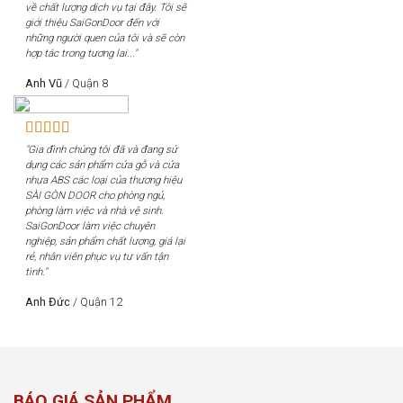
về chất lượng dịch vụ tại đây. Tôi sẽ
giới thiệu SaiGonDoor đến với
những người quen của tôi và sẽ còn
hợp tác trong tương lai..."
Anh Vũ
/
Quận 8
"Gia đình chúng tôi đã và đang sử
dụng các sản phẩm cửa gỗ và cửa
nhựa ABS các loại của thương hiệu
SÀI GÒN DOOR cho phòng ngủ,
phòng làm việc và nhà vệ sinh.
SaiGonDoor làm việc chuyên
nghiệp, sản phẩm chất lượng, giá lại
rẻ, nhân viên phục vụ tư vấn tận
tình."
Anh Đức
/
Quận 12
BÁO GIÁ SẢN PHẨM