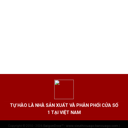
TỰ HÀO LÀ NHÀ SẢN XUẤT VÀ PHÂN PHỐI CỬA SỐ
1 TẠI VIỆT NAM
Copyright © 2010 - 2026
SaigonDoor™ - www.sieuthicuago.bancuago.com
|