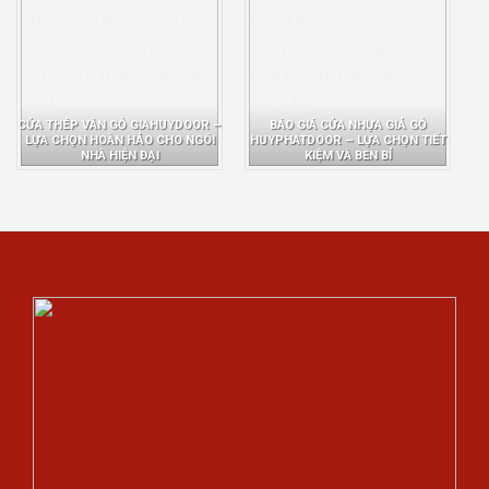
CỬA THÉP VÂN GỖ GIAHUYDOOR –
BÁO GIÁ CỬA NHỰA GIẢ GỖ
LỰA CHỌN HOÀN HẢO CHO NGÔI
HUYPHATDOOR – LỰA CHỌN TIẾT
NHÀ HIỆN ĐẠI
KIỆM VÀ BỀN BỈ