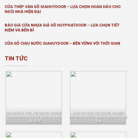
CỬA THÉP VÂN GỖ GIAHUYDOOR – LỰA CHỌN HOÀN HẢO CHO
NGÔI NHÀ HIỆN ĐẠI
BÁO GIÁ CỬA NHỰA GIẢ GỖ HUYPHATDOOR – LỰA CHỌN TIẾT
KIỆM VÀ BỀN BỈ
CỬA GỖ CHỊU NƯỚC GIAHUYDOOR – BỀN VỮNG VỚI THỜI GIAN
TIN TỨC
KHÁM PHÁ CỬA GỖ CÔNG NGHIỆP
BÁO GIÁ CỬA GỖ CÔNG NGHIỆP
GIAHUYDOOR CHẤT LƯỢNG CAO,
HUYPHATDOOR CHẤT LƯỢNG – UY
GIÁ TỐT
TÍN