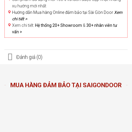
xu hướng mới nhất
Hướng dẫn Mua hàng Online đảm bảo tại Sài Gòn Door
Xem
chi tiết >
Xem chi tiết:
Hệ thống 20+ Showroom
&
30+ nhân viên tư
vấn >
Đánh giá (0)
MUA HÀNG ĐẢM BẢO TẠI SAIGONDOOR
n Door
ng sản
n hàng
đầu
oom và