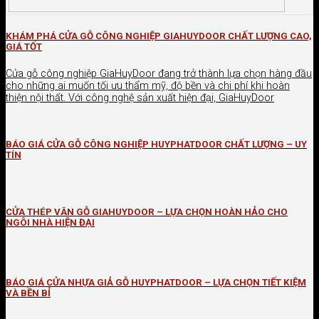
KHÁM PHÁ CỬA GỖ CÔNG NGHIỆP GIAHUYDOOR CHẤT LƯỢNG CAO,
GIÁ TỐT
Cửa gỗ công nghiệp GiaHuyDoor đang trở thành lựa chọn hàng đầu
cho những ai muốn tối ưu thẩm mỹ, độ bền và chi phí khi hoàn
thiện nội thất. Với công nghệ sản xuất hiện đại, GiaHuyDoor
BÁO GIÁ CỬA GỖ CÔNG NGHIỆP HUYPHATDOOR CHẤT LƯỢNG – UY
TÍN
CỬA THÉP VÂN GỖ GIAHUYDOOR – LỰA CHỌN HOÀN HẢO CHO
NGÔI NHÀ HIỆN ĐẠI
BÁO GIÁ CỬA NHỰA GIẢ GỖ HUYPHATDOOR – LỰA CHỌN TIẾT KIỆM
VÀ BỀN BỈ