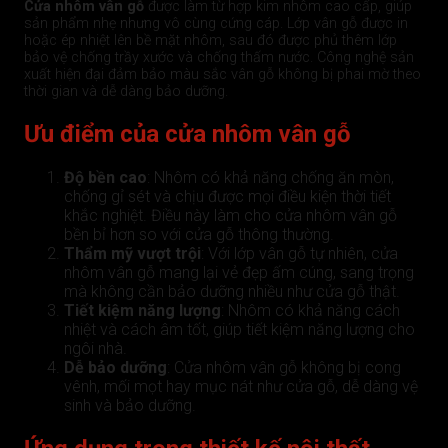
Cửa nhôm vân gỗ
được làm từ hợp kim nhôm cao cấp, giúp
sản phẩm nhẹ nhưng vô cùng cứng cáp. Lớp vân gỗ được in
hoặc ép nhiệt lên bề mặt nhôm, sau đó được phủ thêm lớp
bảo vệ chống trầy xước và chống thấm nước. Công nghệ sản
xuất hiện đại đảm bảo màu sắc vân gỗ không bị phai mờ theo
thời gian và dễ dàng bảo dưỡng.
Ưu điểm của cửa nhôm vân gỗ
Độ bền cao
: Nhôm có khả năng chống ăn mòn,
chống gỉ sét và chịu được mọi điều kiện thời tiết
khắc nghiệt. Điều này làm cho cửa nhôm vân gỗ
bền bỉ hơn so với cửa gỗ thông thường.
Thẩm mỹ vượt trội
: Với lớp vân gỗ tự nhiên, cửa
nhôm vân gỗ mang lại vẻ đẹp ấm cúng, sang trọng
mà không cần bảo dưỡng nhiều như cửa gỗ thật.
Tiết kiệm năng lượng
: Nhôm có khả năng cách
nhiệt và cách âm tốt, giúp tiết kiệm năng lượng cho
ngôi nhà.
Dễ bảo dưỡng
: Cửa nhôm vân gỗ không bị cong
vênh, mối mọt hay mục nát như cửa gỗ, dễ dàng vệ
sinh và bảo dưỡng.