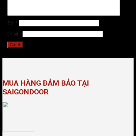
Tên
*
Email
*
MUA HÀNG ĐẢM BẢO TẠI
SAIGONDOOR