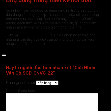
Ứng dụng trong thiết kế nội thất
Cửa nhôm vân gỗ được sử dụng rộng rãi trong các công trình
dân dụng và công nghiệp, từ cửa chính, cửa sổ, cửa phòng
cho đến cửa ban công. Sản phẩm này phù hợp với nhiều
phong cách thiết kế từ hiện đại đến cổ điển, giúp tạo điểm
nhấn thẩm mỹ và nâng cao giá trị cho ngôi nhà.
Tóm lại,
cửa nhôm vân gỗ
là sự lựa chọn hoàn hảo cho
những ai yêu thích vẻ đẹp của gỗ nhưng cần độ bền và tính
năng vượt trội của nhôm.
Đánh giá (0)
Hãy là người đầu tiên nhận xét “Cửa Nhôm
Vân Gỗ SGD-CNVG-22”
Đánh giá của bạn
Đánh giá của bạn
*