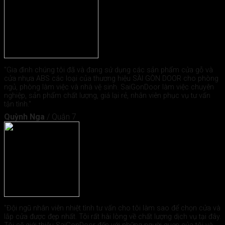
"Gia đình chúng tôi đã và đang sử dụng các sản phẩm cửa gỗ và
cửa nhựa ABS các loại của thương hiệu SÀI GÒN DOOR cho phòng
ngủ, phòng làm việc và nhà vệ sinh. SaiGonDoor làm việc chuyên
nghiệp, sản phẩm chất lượng, giá lại rẻ, nhân viên phục vụ tư vấn
tận tình."
Quỳnh Nga
/
Quận 7
"Đội ngũ nhân viên nhiệt tình tư vấn cho tôi làm sao để chọn cửa và
lắp cửa được đẹp nhất. Tôi rất hài lòng về chất lượng dịch vụ tại đây.