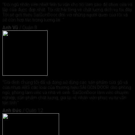
"Đội ngũ nhân viên nhiệt tình tư vấn cho tôi làm sao để chọn cửa và
lắp cửa được đẹp nhất. Tôi rất hài lòng về chất lượng dịch vụ tại đây.
Tôi sẽ giới thiệu SaiGonDoor đến với những người quen của tôi và
sẽ còn hợp tác trong tương lai..."
Anh Vũ
/
Quận 8
"Gia đình chúng tôi đã và đang sử dụng các sản phẩm cửa gỗ và
cửa nhựa ABS các loại của thương hiệu SÀI GÒN DOOR cho phòng
ngủ, phòng làm việc và nhà vệ sinh. SaiGonDoor làm việc chuyên
nghiệp, sản phẩm chất lượng, giá lại rẻ, nhân viên phục vụ tư vấn
tận tình."
Anh Đức
/
Quận 12