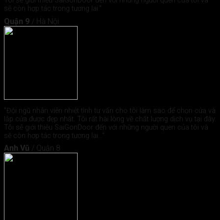
Tôi sẽ giới thiệu SaiGonDoor đến với những người quen của tôi và
sẽ còn hợp tác trong tương lai."
Quận 9
/
Hà Nội
"Đội ngũ nhân viên nhiệt tình tư vấn cho tôi làm sao để chọn cửa và
lắp cửa được đẹp nhất. Tôi rất hài lòng về chất lượng dịch vụ tại đây.
Tôi sẽ giới thiệu SaiGonDoor đến với những người quen của tôi và
sẽ còn hợp tác trong tương lai..."
Anh Vũ
/
Quận 8