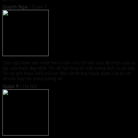
Quỳnh Nga
/
Quận 7
"Đội ngũ nhân viên nhiệt tình tư vấn cho tôi làm sao để chọn cửa và
lắp cửa được đẹp nhất. Tôi rất hài lòng về chất lượng dịch vụ tại đây.
Tôi sẽ giới thiệu SaiGonDoor đến với những người quen của tôi và
sẽ còn hợp tác trong tương lai."
Quận 9
/
Hà Nội