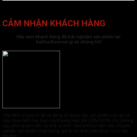
CẢM NHẬN KHÁCH HÀNG
Hãy xem khách hàng đã trải nghiệm sản phẩm tại
SaiGonDoornói gì về chúng tôi!
"Gia đình chúng tôi đã và đang sử dụng các sản phẩm cửa gỗ và
cửa nhựa ABS các loại của thương hiệu SÀI GÒN DOOR cho phòng
ngủ, phòng làm việc và nhà vệ sinh. SaiGonDoor làm việc chuyên
nghiệp, sản phẩm chất lượng, giá lại rẻ, nhân viên phục vụ tư vấn
tận tình."