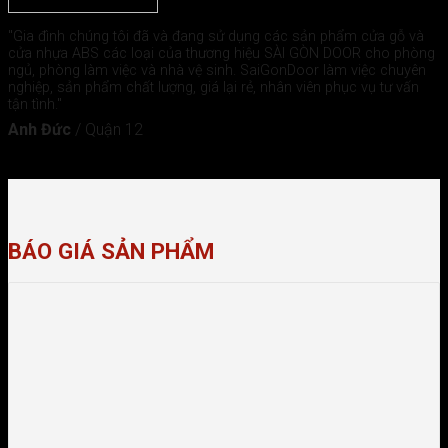
"Gia đình chúng tôi đã và đang sử dụng các sản phẩm cửa gỗ và
cửa nhựa ABS các loại của thương hiệu SÀI GÒN DOOR cho phòng
ngủ, phòng làm việc và nhà vệ sinh. SaiGonDoor làm việc chuyên
nghiệp, sản phẩm chất lượng, giá lại rẻ, nhân viên phục vụ tư vấn
tận tình."
Anh Đức
/
Quận 12
BÁO GIÁ SẢN PHẨM