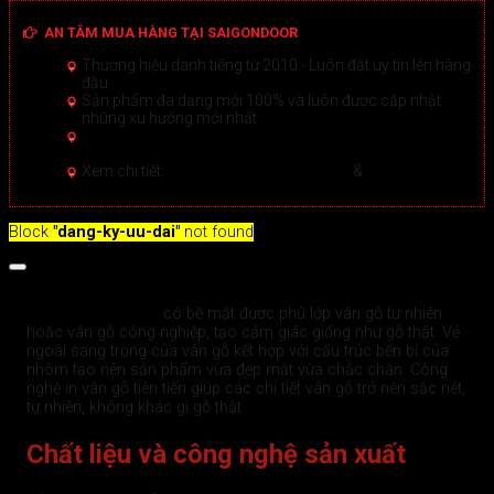
AN TÂM MUA HÀNG TẠI SAIGONDOOR
Thương hiệu danh tiếng từ 2010 - Luôn đặt uy tín lên hàng
đầu
Sản phẩm đa dạng mới 100% và luôn được cập nhật
những xu hướng mới nhất
Hướng dẫn Mua hàng Online đảm bảo tại Sài Gòn
Door
Xem chi tiết >
Xem chi tiết:
Hệ thống 20+ Showroom
&
30+ nhân viên
tư vấn >
Block
"dang-ky-uu-dai"
not found
Mô tả
Cửa nhôm vân gỗ
có bề mặt được phủ lớp vân gỗ tự nhiên
hoặc vân gỗ công nghiệp, tạo cảm giác giống như gỗ thật. Vẻ
ngoài sang trọng của vân gỗ kết hợp với cấu trúc bền bỉ của
nhôm tạo nên sản phẩm vừa đẹp mắt vừa chắc chắn. Công
nghệ in vân gỗ tiên tiến giúp các chi tiết vân gỗ trở nên sắc nét,
tự nhiên, không khác gì gỗ thật.
Chất liệu và công nghệ sản xuất