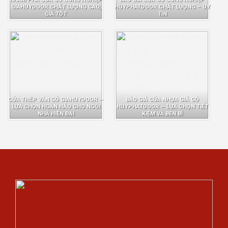
GIAHUYDOOR CHẤT LƯỢNG CAO,
HUYPHATDOOR CHẤT LƯỢNG – UY
GIÁ TỐT
TÍN
CỬA THÉP VÂN GỖ GIAHUYDOOR –
BÁO GIÁ CỬA NHỰA GIẢ GỖ
LỰA CHỌN HOÀN HẢO CHO NGÔI
HUYPHATDOOR – LỰA CHỌN TIẾT
NHÀ HIỆN ĐẠI
KIỆM VÀ BỀN BỈ