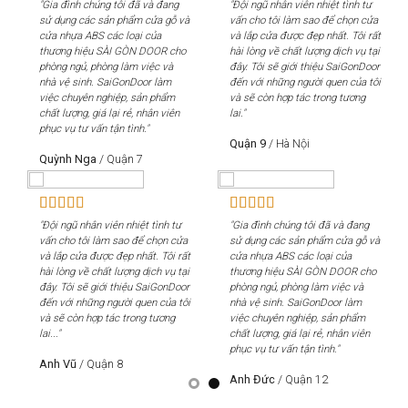
"Gia đình chúng tôi đã và đang
"Đội ngũ nhân viên nhiệt tình tư
"Gi
sử dụng các sản phẩm cửa gỗ và
vấn cho tôi làm sao để chọn cửa
sử 
cửa nhựa ABS các loại của
và lắp cửa được đẹp nhất. Tôi rất
cửa
thương hiệu SÀI GÒN DOOR cho
hài lòng về chất lượng dịch vụ tại
th
phòng ngủ, phòng làm việc và
đây. Tôi sẽ giới thiệu SaiGonDoor
phò
nhà vệ sinh. SaiGonDoor làm
đến với những người quen của tôi
nhà
việc chuyên nghiệp, sản phẩm
và sẽ còn hợp tác trong tương
việ
chất lượng, giá lại rẻ, nhân viên
lai."
chấ
phục vụ tư vấn tận tình."
phụ
Quận 9
/
Hà Nội
Quỳnh Nga
/
Quận 7
Qu
"Đội ngũ nhân viên nhiệt tình tư
"Gia đình chúng tôi đã và đang
"Độ
vấn cho tôi làm sao để chọn cửa
sử dụng các sản phẩm cửa gỗ và
vấn
và lắp cửa được đẹp nhất. Tôi rất
cửa nhựa ABS các loại của
và 
hài lòng về chất lượng dịch vụ tại
thương hiệu SÀI GÒN DOOR cho
hài
đây. Tôi sẽ giới thiệu SaiGonDoor
phòng ngủ, phòng làm việc và
đây
đến với những người quen của tôi
nhà vệ sinh. SaiGonDoor làm
đến
và sẽ còn hợp tác trong tương
việc chuyên nghiệp, sản phẩm
và 
lai..."
chất lượng, giá lại rẻ, nhân viên
lai..
phục vụ tư vấn tận tình."
Anh Vũ
/
Quận 8
An
Anh Đức
/
Quận 12