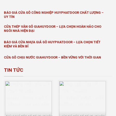
BÁO GIÁ CỬA GỖ CÔNG NGHIỆP HUYPHATDOOR CHẤT LƯỢNG –
UY TÍN
CỬA THÉP VÂN GỖ GIAHUYDOOR – LỰA CHỌN HOÀN HẢO CHO
NGÔI NHÀ HIỆN ĐẠI
BÁO GIÁ CỬA NHỰA GIẢ GỖ HUYPHATDOOR – LỰA CHỌN TIẾT
KIỆM VÀ BỀN BỈ
CỬA GỖ CHỊU NƯỚC GIAHUYDOOR – BỀN VỮNG VỚI THỜI GIAN
TIN TỨC
KHÁM PHÁ CỬA GỖ CÔNG NGHIỆP
BÁO GIÁ CỬA GỖ CÔNG NGHIỆP