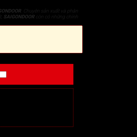
GONDOOR
. Chuyên sản xuất và phân
t,
SAIGONDOOR
còn có những chính