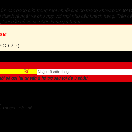
hẩm các dòng cửa trong một chuỗi các hệ thống Showroom
SAI
 thành rẻ nhất và phù hợp với mọi nhu cầu khách hàng. Trên hế
 loại cửa gỗ và cả phân khúc giá thành.
00đ
 (SGD-VIP)
ôi sẽ gọi lại tư vấn & hỗ trợ sau tối đa 3 phút!
u
xu hướng mới nhất
chi tiết >
 vấn >