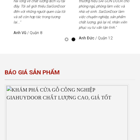
hài lòng về chất lượng dịch vụ tại
thương hiệu SÀI GÒN DOOR cho
hài
đây. Tôi sẽ giới thiệu SaiGonDoor
phòng ngủ, phòng làm việc và
đây
đến với những người quen của tôi
nhà vệ sinh. SaiGonDoor làm
đến
và sẽ còn hợp tác trong tương
việc chuyên nghiệp, sản phẩm
và 
lai..."
chất lượng, giá lại rẻ, nhân viên
lai..
phục vụ tư vấn tận tình."
Anh Vũ
/
Quận 8
An
Anh Đức
/
Quận 12
BÁO GIÁ SẢN PHẨM