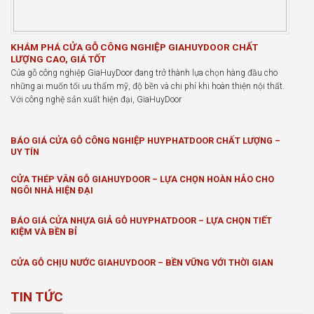
KHÁM PHÁ CỬA GỖ CÔNG NGHIỆP GIAHUYDOOR CHẤT
LƯỢNG CAO, GIÁ TỐT
Cửa gỗ công nghiệp GiaHuyDoor đang trở thành lựa chọn hàng đầu cho
những ai muốn tối ưu thẩm mỹ, độ bền và chi phí khi hoàn thiện nội thất.
Với công nghệ sản xuất hiện đại, GiaHuyDoor
BÁO GIÁ CỬA GỖ CÔNG NGHIỆP HUYPHATDOOR CHẤT LƯỢNG –
UY TÍN
CỬA THÉP VÂN GỖ GIAHUYDOOR – LỰA CHỌN HOÀN HẢO CHO
NGÔI NHÀ HIỆN ĐẠI
BÁO GIÁ CỬA NHỰA GIẢ GỖ HUYPHATDOOR – LỰA CHỌN TIẾT
KIỆM VÀ BỀN BỈ
CỬA GỖ CHỊU NƯỚC GIAHUYDOOR – BỀN VỮNG VỚI THỜI GIAN
TIN TỨC