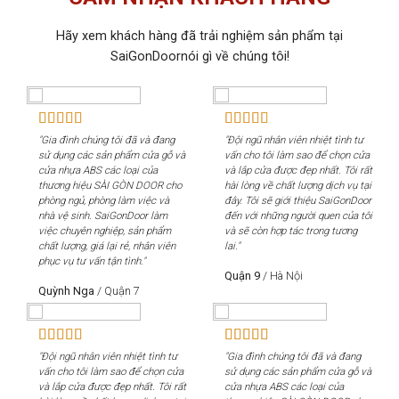
Hãy xem khách hàng đã trải nghiệm sản phẩm tại
SaiGonDoornói gì về chúng tôi!
"Gia đình chúng tôi đã và đang
"Đội ngũ nhân viên nhiệt tình tư
"Gi
sử dụng các sản phẩm cửa gỗ và
vấn cho tôi làm sao để chọn cửa
sử 
cửa nhựa ABS các loại của
và lắp cửa được đẹp nhất. Tôi rất
cửa
thương hiệu SÀI GÒN DOOR cho
hài lòng về chất lượng dịch vụ tại
th
phòng ngủ, phòng làm việc và
đây. Tôi sẽ giới thiệu SaiGonDoor
phò
nhà vệ sinh. SaiGonDoor làm
đến với những người quen của tôi
nhà
việc chuyên nghiệp, sản phẩm
và sẽ còn hợp tác trong tương
việ
chất lượng, giá lại rẻ, nhân viên
lai."
chấ
phục vụ tư vấn tận tình."
phụ
Quận 9
/
Hà Nội
Quỳnh Nga
/
Quận 7
Qu
"Đội ngũ nhân viên nhiệt tình tư
"Gia đình chúng tôi đã và đang
"Độ
vấn cho tôi làm sao để chọn cửa
sử dụng các sản phẩm cửa gỗ và
vấn
và lắp cửa được đẹp nhất. Tôi rất
cửa nhựa ABS các loại của
và 