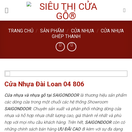
Skip
to
content
TRANG CHỦ
/
SẢN PHẨM
/
CỬA NHỰA
/
CỬA NHỰA
GHÉP THANH
Cửa Nhựa Đài Loan 04 806
Cửa nhựa và nhựa gỗ tại SAIGONDOOR
là thương hiệu sản phẩm
các dòng cửa trong một chuỗi các hệ thống Showroom
SAIGONDOOR
. Chuyên sản xuất và phân phối những dòng cửa
nhựa và hỗ hợp nhựa chất lượng cao, giá thành rẻ nhất và phù
hợp với mọi nhu cầu khách hàng. Trên hết,
SAIGONDOOR
còn có
những chính sách bán hàng
ƯU ĐÃI
CAO
đi kèm với sự đa dạng