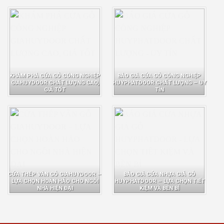
KHÁM PHÁ CỬA GỖ CÔNG NGHIỆP
BÁO GIÁ CỬA GỖ CÔNG NGHIỆP
GIAHUYDOOR CHẤT LƯỢNG CAO,
HUYPHATDOOR CHẤT LƯỢNG – UY
GIÁ TỐT
TÍN
CỬA THÉP VÂN GỖ GIAHUYDOOR –
BÁO GIÁ CỬA NHỰA GIẢ GỖ
LỰA CHỌN HOÀN HẢO CHO NGÔI
HUYPHATDOOR – LỰA CHỌN TIẾT
NHÀ HIỆN ĐẠI
KIỆM VÀ BỀN BỈ