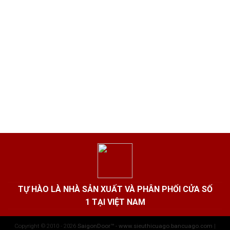
TỰ HÀO LÀ NHÀ SẢN XUẤT VÀ PHÂN PHỐI CỬA SỐ
1 TẠI VIỆT NAM
Copyright © 2010 - 2026
SaigonDoor™ - www.sieuthicuago.bancuago.com
|