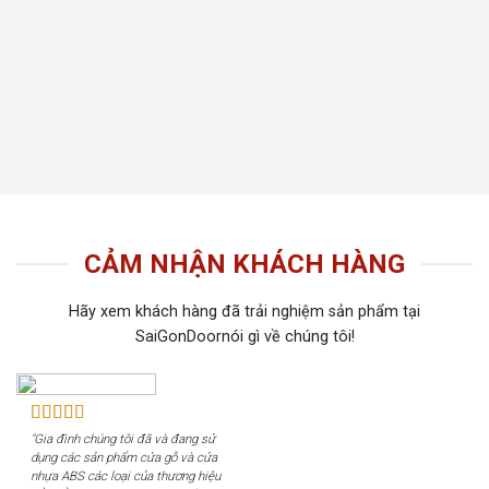
thất t
Tiến 
tiếu 
tôi c
khách
CẢM NHẬN KHÁCH HÀNG
Hãy xem khách hàng đã trải nghiệm sản phẩm tại
SaiGonDoornói gì về chúng tôi!
"Gia đình chúng tôi đã và đang sử
dụng các sản phẩm cửa gỗ và cửa
nhựa ABS các loại của thương hiệu