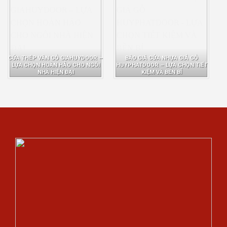
CỬA THÉP VÂN GỖ GIAHUYDOOR –
BÁO GIÁ CỬA NHỰA GIẢ GỖ
LỰA CHỌN HOÀN HẢO CHO NGÔI
HUYPHATDOOR – LỰA CHỌN TIẾT
NHÀ HIỆN ĐẠI
KIỆM VÀ BỀN BỈ