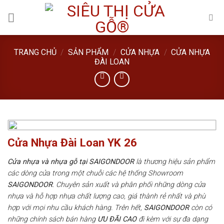
Skip
to
content
TRANG CHỦ
/
SẢN PHẨM
/
CỬA NHỰA
/
CỬA NHỰA
ĐÀI LOAN
Cửa Nhựa Đài Loan YK 26
Cửa nhựa và nhựa gỗ tại SAIGONDOOR
là thương hiệu sản phẩm
các dòng cửa trong một chuỗi các hệ thống Showroom
SAIGONDOOR
. Chuyên sản xuất và phân phối những dòng cửa
nhựa và hỗ hợp nhựa chất lượng cao, giá thành rẻ nhất và phù
hợp với mọi nhu cầu khách hàng. Trên hết,
SAIGONDOOR
còn có
những chính sách bán hàng
ƯU ĐÃI
CAO
đi kèm với sự đa dạng