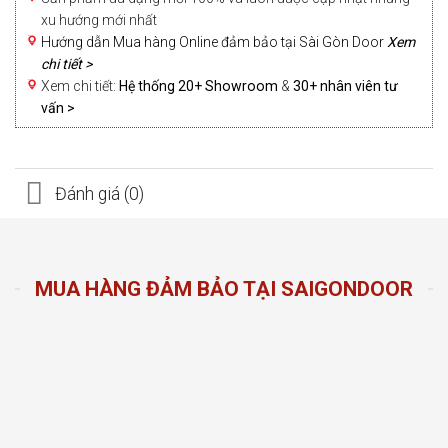
xu hướng mới nhất
Hướng dẫn Mua hàng Online đảm bảo tại Sài Gòn Door
Xem
chi tiết >
Xem chi tiết:
Hệ thống 20+ Showroom
&
30+ nhân viên tư
vấn >
Đánh giá (0)
MUA HÀNG ĐẢM BẢO TẠI SAIGONDOOR
n Door
ng sản
n hàng
đầu
oom và