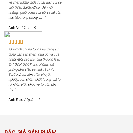
về chất lượng dịch vụ tại đây. Tôi sẽ
giới thiệu SaiGonDoor đến với
những người quen của tôi và sẽ còn
hợp tác trong tương lai..."
Anh Vũ
/
Quận 8
"Gia đình chúng tôi đã và đang sử
dụng các sản phẩm cửa gỗ và cửa
nhựa ABS các loại của thương hiệu
SÀI GÒN DOOR cho phòng ngủ,
phòng làm việc và nhà vệ sinh.
SaiGonDoor làm việc chuyên
nghiệp, sản phẩm chất lượng, giá lại
rẻ, nhân viên phục vụ tư vấn tận
tình."
Anh Đức
/
Quận 12
BÁO GIÁ SẢN PHẨM