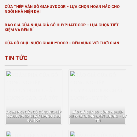
CỬA THÉP VÂN GỖ GIAHUYDOOR – LỰA CHỌN HOÀN HẢO CHO
NGÔI NHÀ HIỆN ĐẠI
BÁO GIÁ CỬA NHỰA GIẢ GỖ HUYPHATDOOR – LỰA CHỌN TIẾT
KIỆM VÀ BỀN BỈ
CỬA GỖ CHỊU NƯỚC GIAHUYDOOR – BỀN VỮNG VỚI THỜI GIAN
TIN TỨC
KHÁM PHÁ CỬA GỖ CÔNG NGHIỆP
BÁO GIÁ CỬA GỖ CÔNG NGHIỆP
GIAHUYDOOR CHẤT LƯỢNG CAO,
HUYPHATDOOR CHẤT LƯỢNG – UY
GIÁ TỐT
TÍN