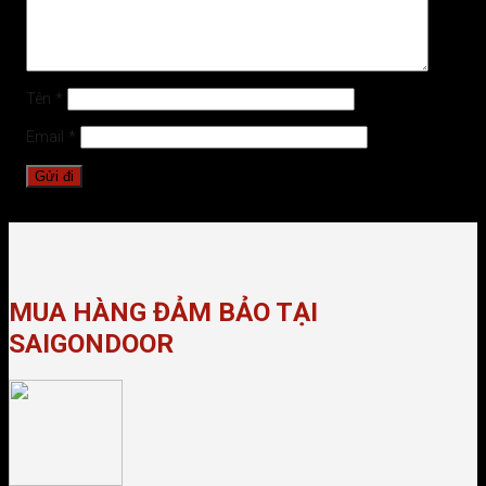
Tên
*
Email
*
MUA HÀNG ĐẢM BẢO TẠI
SAIGONDOOR