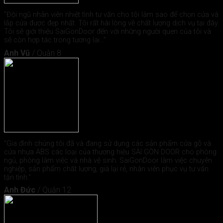
"Đội ngũ nhân viên nhiệt tình tư vấn cho tôi làm sao để chọn cửa và
lắp cửa được đẹp nhất. Tôi rất hài lòng về chất lượng dịch vụ tại đây.
Tôi sẽ giới thiệu SaiGonDoor đến với những người quen của tôi và
sẽ còn hợp tác trong tương lai..."
Anh Vũ
/
Quận 8
"Gia đình chúng tôi đã và đang sử dụng các sản phẩm cửa gỗ và
cửa nhựa ABS các loại của thương hiệu SÀI GÒN DOOR cho phòng
ngủ, phòng làm việc và nhà vệ sinh. SaiGonDoor làm việc chuyên
nghiệp, sản phẩm chất lượng, giá lại rẻ, nhân viên phục vụ tư vấn
tận tình."
Anh Đức
/
Quận 12