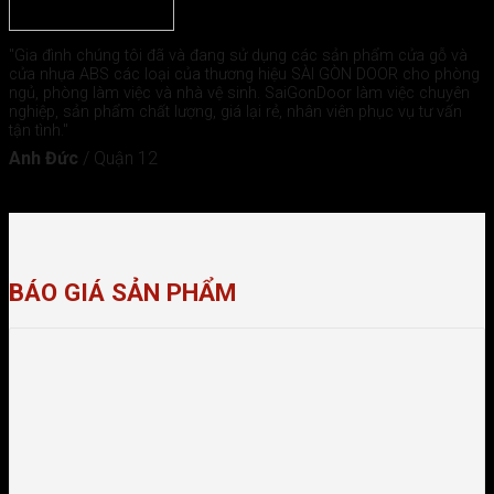
"Gia đình chúng tôi đã và đang sử dụng các sản phẩm cửa gỗ và
cửa nhựa ABS các loại của thương hiệu SÀI GÒN DOOR cho phòng
ngủ, phòng làm việc và nhà vệ sinh. SaiGonDoor làm việc chuyên
nghiệp, sản phẩm chất lượng, giá lại rẻ, nhân viên phục vụ tư vấn
tận tình."
Anh Đức
/
Quận 12
BÁO GIÁ SẢN PHẨM