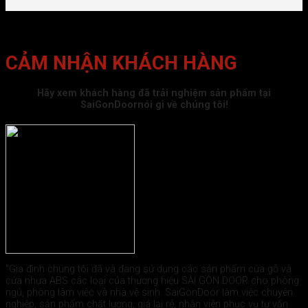
CẢM NHẬN KHÁCH HÀNG
Hãy xem khách hàng đã trải nghiệm sản phẩm tại
SaiGonDoornói gì về chúng tôi!
"Gia đình chúng tôi đã và đang sử dụng các sản phẩm cửa gỗ và
cửa nhựa ABS các loại của thương hiệu SÀI GÒN DOOR cho phòng
ngủ, phòng làm việc và nhà vệ sinh. SaiGonDoor làm việc chuyên
nghiệp, sản phẩm chất lượng, giá lại rẻ, nhân viên phục vụ tư vấn