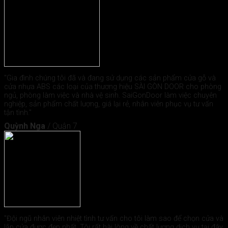
"Gia đình chúng tôi đã và đang sử dụng các sản phẩm cửa gỗ và
cửa nhựa ABS các loại của thương hiệu SÀI GÒN DOOR cho phòng
ngủ, phòng làm việc và nhà vệ sinh. SaiGonDoor làm việc chuyên
nghiệp, sản phẩm chất lượng, giá lại rẻ, nhân viên phục vụ tư vấn
tận tình."
Quỳnh Nga
/
Quận 7
"Đội ngũ nhân viên nhiệt tình tư vấn cho tôi làm sao để chọn cửa và
lắp cửa được đẹp nhất. Tôi rất hài lòng về chất lượng dịch vụ tại đây.