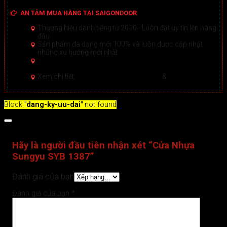
AN TÂM MUA HÀNG TẠI SAIGONDOOR
Thương hiệu danh tiếng từ 2010 - Luôn đặt uy tín lên hàng
đầu
Sản phẩm đa dạng mới 100% và luôn được cập nhật
những xu hướng mới nhất
Hướng dẫn Mua hàng Online đảm bảo tại Sài Gòn
Door
Xem chi tiết >
Xem chi tiết:
Hệ thống 20+ Showroom
&
30+ nhân viên
tư vấn >
Block
"dang-ky-uu-dai"
not found
Đánh giá (0)
Hãy là người đầu tiên nhận xét “Cửa Nhựa
Sungyu SYB 1387”
Đánh giá của bạn
Đánh giá của bạn
*