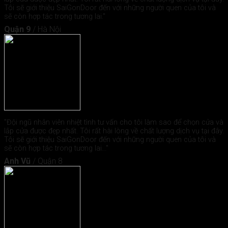
Tôi sẽ giới thiệu SaiGonDoor đến với những người quen của tôi và
sẽ còn hợp tác trong tương lai."
Quận 9
/
Hà Nội
"Đội ngũ nhân viên nhiệt tình tư vấn cho tôi làm sao để chọn cửa và
lắp cửa được đẹp nhất. Tôi rất hài lòng về chất lượng dịch vụ tại đây.
Tôi sẽ giới thiệu SaiGonDoor đến với những người quen của tôi và
sẽ còn hợp tác trong tương lai..."
Anh Vũ
/
Quận 8