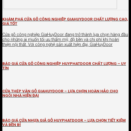
KHÁM PHÁ CỬA GỖ CÔNG NGHIỆP GIAHUYDOOR CHẤT LƯỢNG CAO,
GIÁ TỐT
Cửa gỗ công nghiệp GiaHuyDoor đang trở thành lựa chọn hàng đầu
cho những ai muốn tối ưu thẩm mỹ, độ bền và chi phí khi hoàn
thiện nội thất. Với công nghệ sản xuất hiện đại, GiaHuyDoor
BÁO GIÁ CỬA GỖ CÔNG NGHIỆP HUYPHATDOOR CHẤT LƯỢNG – UY
TÍN
CỬA THÉP VÂN GỖ GIAHUYDOOR – LỰA CHỌN HOÀN HẢO CHO
NGÔI NHÀ HIỆN ĐẠI
BÁO GIÁ CỬA NHỰA GIẢ GỖ HUYPHATDOOR – LỰA CHỌN TIẾT KIỆM
VÀ BỀN BỈ