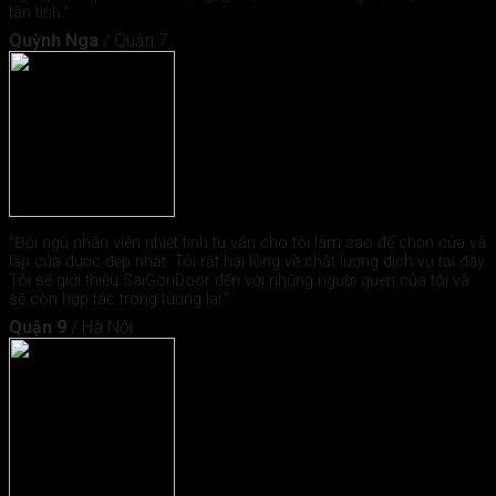
tận tình."
Quỳnh Nga
/
Quận 7
"Đội ngũ nhân viên nhiệt tình tư vấn cho tôi làm sao để chọn cửa và
lắp cửa được đẹp nhất. Tôi rất hài lòng về chất lượng dịch vụ tại đây.
Tôi sẽ giới thiệu SaiGonDoor đến với những người quen của tôi và
sẽ còn hợp tác trong tương lai."
Quận 9
/
Hà Nội