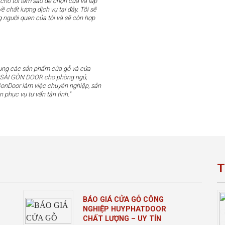
 cho tôi làm sao để chọn cửa và lắp
ề chất lượng dịch vụ tại đây. Tôi sẽ
g người quen của tôi và sẽ còn hợp
dụng các sản phẩm cửa gỗ và cửa
u SÀI GÒN DOOR cho phòng ngủ,
GonDoor làm việc chuyên nghiệp, sản
n phục vụ tư vấn tận tình."
T
BÁO GIÁ CỬA GỖ CÔNG
NGHIỆP HUYPHATDOOR
CHẤT LƯỢNG – UY TÍN