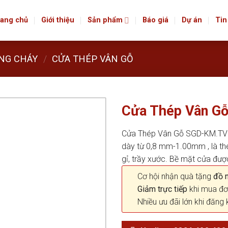
ang chủ
Giới thiệu
Sản phẩm
Báo giá
Dự án
Tin
NG CHÁY
/
CỬA THÉP VÂN GỖ
Cửa Thép Vân G
Cửa Thép Vân Gỗ SGD-KM.TVG-
dày từ 0,8 mm-1.00mm , là t
gỉ, trầy xước. Bề mặt cửa đượ
Cơ hội nhận quà tặng
đồ nộ
Giảm trực tiếp
khi mua đơ
Nhiều ưu đãi lớn khi đăng 