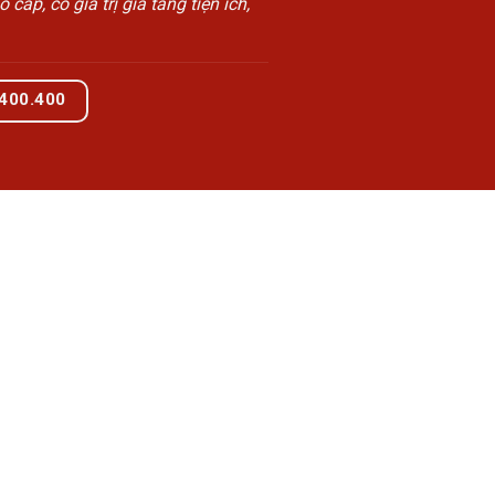
, có giá trị gia tăng tiện ích,
.400.400