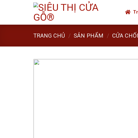
Skip
to
Tr
content
TRANG CHỦ
/
SẢN PHẨM
/
CỬA CHỐ