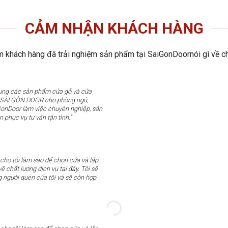
CẢM NHẬN KHÁCH HÀNG
 khách hàng đã trải nghiệm sản phẩm tại SaiGonDoornói gì về ch
dụng các sản phẩm cửa gỗ và cửa
u SÀI GÒN DOOR cho phòng ngủ,
GonDoor làm việc chuyên nghiệp, sản
n phục vụ tư vấn tận tình."
 cho tôi làm sao để chọn cửa và lắp
ề chất lượng dịch vụ tại đây. Tôi sẽ
g người quen của tôi và sẽ còn hợp