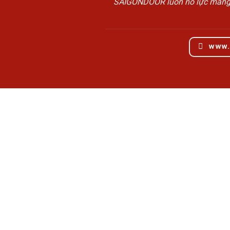
SAIGONDOOR luôn nỗ lực mang đế
www.