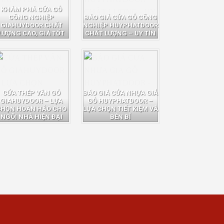
KHÁM PHÁ CỬA GỖ
CÔNG NGHIỆP
BÁO GIÁ CỬA GỖ CÔNG
GIAHUYDOOR CHẤT
NGHIỆP HUYPHATDOOR
LƯỢNG CAO, GIÁ TỐT
CHẤT LƯỢNG – UY TÍN
CỬA THÉP VÂN GỖ
BÁO GIÁ CỬA NHỰA GIẢ
GIAHUYDOOR – LỰA
GỖ HUYPHATDOOR –
CHỌN HOÀN HẢO CHO
LỰA CHỌN TIẾT KIỆM VÀ
NGÔI NHÀ HIỆN ĐẠI
BỀN BỈ