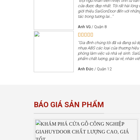
"Đội ngũ nhân viên nhiệt tình tư vấn
cửa được đẹp nhất. Tôi rất hài lòng v
giới thiệu SaiGonDoor đến với nhữn
tác trong tương lai..."
Anh Vũ
/
Quận 8
"Gia đình chúng tôi đã và đang sử 
nhựa ABS các loại của thương hiệ
phòng làm việc và nhà vệ sinh. Sai
phẩm chất lượng, giá lại rẻ, nhân viê
Anh Đức
/
Quận 12
BÁO GIÁ SẢN PHẨM