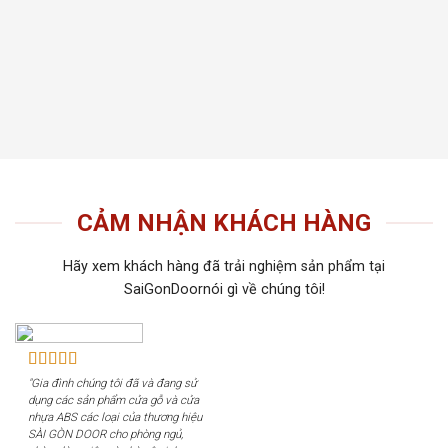
Tiến 
tiếu 
tôi c
khách
CẢM NHẬN KHÁCH HÀNG
Hãy xem khách hàng đã trải nghiệm sản phẩm tại
SaiGonDoornói gì về chúng tôi!
"Gia đình chúng tôi đã và đang sử
dụng các sản phẩm cửa gỗ và cửa
nhựa ABS các loại của thương hiệu
SÀI GÒN DOOR cho phòng ngủ,