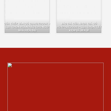
CỬA THÉP VÂN GỖ GIAHUYDOOR –
BÁO GIÁ CỬA NHỰA GIẢ GỖ
LỰA CHỌN HOÀN HẢO CHO NGÔI
HUYPHATDOOR – LỰA CHỌN TIẾT
NHÀ HIỆN ĐẠI
KIỆM VÀ BỀN BỈ