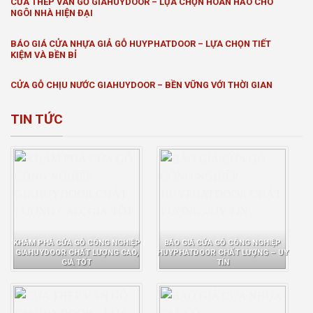
CỬA THÉP VÂN GỖ GIAHUYDOOR – LỰA CHỌN HOÀN HẢO CHO
NGÔI NHÀ HIỆN ĐẠI
BÁO GIÁ CỬA NHỰA GIẢ GỖ HUYPHATDOOR – LỰA CHỌN TIẾT
KIỆM VÀ BỀN BỈ
CỬA GỖ CHỊU NƯỚC GIAHUYDOOR – BỀN VỮNG VỚI THỜI GIAN
TIN TỨC
KHÁM PHÁ CỬA GỖ CÔNG NGHIỆP
BÁO GIÁ CỬA GỖ CÔNG NGHIỆP
GIAHUYDOOR CHẤT LƯỢNG CAO,
HUYPHATDOOR CHẤT LƯỢNG – UY
GIÁ TỐT
TÍN