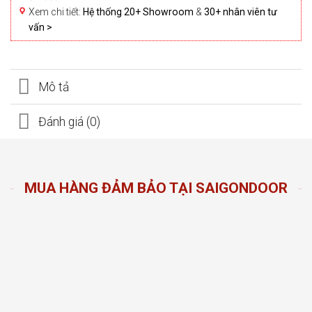
Xem chi tiết:
Hệ thống 20+ Showroom
&
30+ nhân viên tư
vấn >
Mô tả
Đánh giá (0)
MUA HÀNG ĐẢM BẢO TẠI SAIGONDOOR
n Door
ng sản
n hàng
đầu
oom và
 dáng,