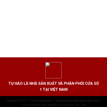
TỰ HÀO LÀ NHÀ SẢN XUẤT VÀ PHÂN PHỐI CỬA SỐ
1 TẠI VIỆT NAM
Copyright © 2010 - 2026
SaigonDoor™ - www.sieuthicuago.bancuago.com
|
Thiết kế Web và Vận hành bởi CONG NGHE VIET JSC