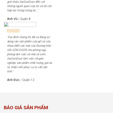
giới thiệu SaiGonDoor đến với
những người quen của tôi và sẽ còn
hợp tác trong tương lai..."
Anh Vũ
/
Quận 8
"Gia đình chúng tôi đã và đang sử
dụng các sản phẩm cửa gỗ và cửa
nhựa ABS các loại của thương hiệu
SÀI GÒN DOOR cho phòng ngủ,
phòng làm việc và nhà vệ sinh.
SaiGonDoor làm việc chuyên
nghiệp, sản phẩm chất lượng, giá lại
rẻ, nhân viên phục vụ tư vấn tận
tình."
Anh Đức
/
Quận 12
BÁO GIÁ SẢN PHẨM