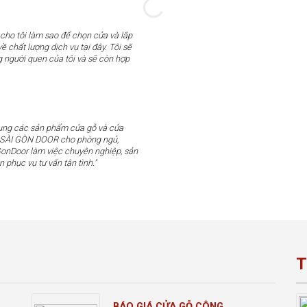
 cho tôi làm sao để chọn cửa và lắp
ề chất lượng dịch vụ tại đây. Tôi sẽ
g người quen của tôi và sẽ còn hợp
dụng các sản phẩm cửa gỗ và cửa
u SÀI GÒN DOOR cho phòng ngủ,
GonDoor làm việc chuyên nghiệp, sản
n phục vụ tư vấn tận tình."
T
BÁO GIÁ CỬA GỖ CÔNG