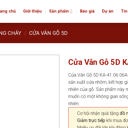
ang chủ
Giới thiệu
Sản phẩm
Báo giá
Dự án
Tin
NG CHÁY
/
CỬA VÂN GỖ 5D
Cửa Vân Gỗ 5D 
Cửa Vân Gỗ 5D KA-41.06.06A-
sản xuất cửa nhôm, kết hợp gi
nhiên của gỗ. Sản phẩm này 
muốn có một không gian sống h
nhiên.
Cơ hội nhận quà tặng
đồ nộ
Giảm trực tiếp
khi mua đơ
Nhiều ưu đãi lớn khi đăng 