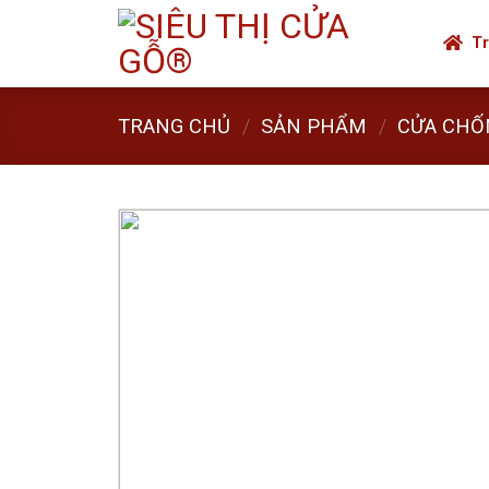
Skip
to
Tr
content
TRANG CHỦ
/
SẢN PHẨM
/
CỬA CHỐ