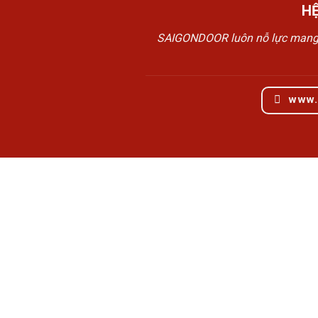
H
SAIGONDOOR luôn nỗ lực mang đế
www.