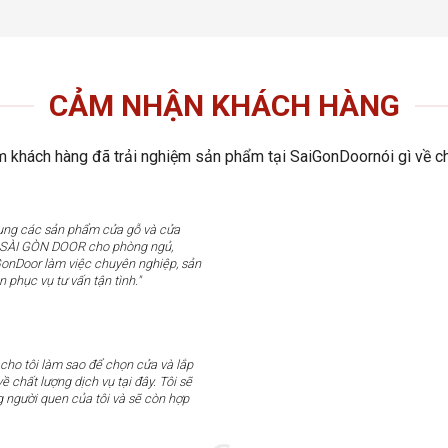
CẢM NHẬN KHÁCH HÀNG
 khách hàng đã trải nghiệm sản phẩm tại SaiGonDoornói gì về ch
dụng các sản phẩm cửa gỗ và cửa
u SÀI GÒN DOOR cho phòng ngủ,
GonDoor làm việc chuyên nghiệp, sản
n phục vụ tư vấn tận tình."
 cho tôi làm sao để chọn cửa và lắp
ề chất lượng dịch vụ tại đây. Tôi sẽ
g người quen của tôi và sẽ còn hợp