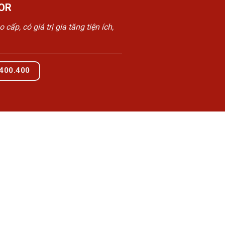
OR
, có giá trị gia tăng tiện ích,
.400.400