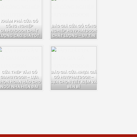
KHÁM PHÁ CỬA GỖ
CÔNG NGHIỆP
BÁO GIÁ CỬA GỖ CÔNG
GIAHUYDOOR CHẤT
NGHIỆP HUYPHATDOOR
LƯỢNG CAO, GIÁ TỐT
CHẤT LƯỢNG – UY TÍN
CỬA THÉP VÂN GỖ
BÁO GIÁ CỬA NHỰA GIẢ
GIAHUYDOOR – LỰA
GỖ HUYPHATDOOR –
CHỌN HOÀN HẢO CHO
LỰA CHỌN TIẾT KIỆM VÀ
NGÔI NHÀ HIỆN ĐẠI
BỀN BỈ