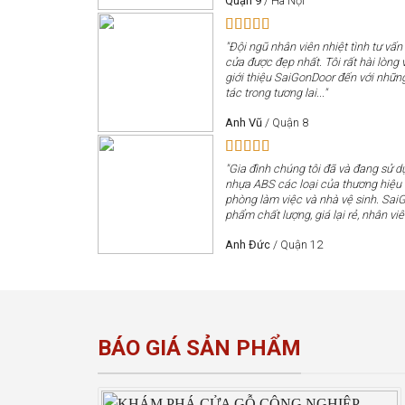
Quận 9
/
Hà Nội
"Đội ngũ nhân viên nhiệt tình tư vấn
cửa được đẹp nhất. Tôi rất hài lòng v
giới thiệu SaiGonDoor đến với nhữn
tác trong tương lai..."
Anh Vũ
/
Quận 8
"Gia đình chúng tôi đã và đang sử 
nhựa ABS các loại của thương hiệ
phòng làm việc và nhà vệ sinh. Sai
phẩm chất lượng, giá lại rẻ, nhân viê
Anh Đức
/
Quận 12
BÁO GIÁ SẢN PHẨM