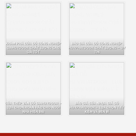
KHÁM PHÁ CỬA GỖ CÔNG NGHIỆP
BÁO GIÁ CỬA GỖ CÔNG NGHIỆP
GIAHUYDOOR CHẤT LƯỢNG CAO,
HUYPHATDOOR CHẤT LƯỢNG – UY
GIÁ TỐT
TÍN
CỬA THÉP VÂN GỖ GIAHUYDOOR –
BÁO GIÁ CỬA NHỰA GIẢ GỖ
LỰA CHỌN HOÀN HẢO CHO NGÔI
HUYPHATDOOR – LỰA CHỌN TIẾT
NHÀ HIỆN ĐẠI
KIỆM VÀ BỀN BỈ