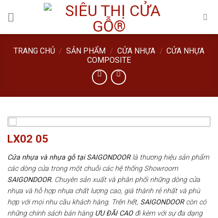
Skip
to
content
TRANG CHỦ
/
SẢN PHẨM
/
CỬA NHỰA
/
CỬA NHỰA
COMPOSITE
LX02 05
Cửa nhựa và nhựa gỗ tại SAIGONDOOR
là thương hiệu sản phẩm
các dòng cửa trong một chuỗi các hệ thống Showroom
SAIGONDOOR
. Chuyên sản xuất và phân phối những dòng cửa
nhựa và hỗ hợp nhựa chất lượng cao, giá thành rẻ nhất và phù
hợp với mọi nhu cầu khách hàng. Trên hết,
SAIGONDOOR
còn có
những chính sách bán hàng
ƯU ĐÃI
CAO
đi kèm với sự đa dạng