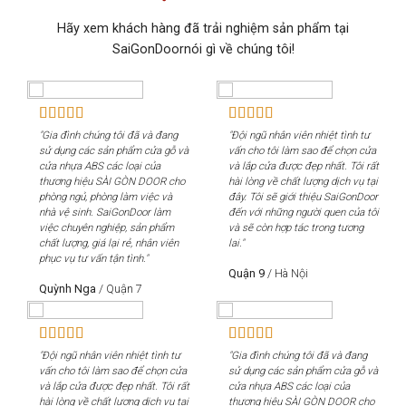
Hãy xem khách hàng đã trải nghiệm sản phẩm tại
SaiGonDoornói gì về chúng tôi!
"Gia đình chúng tôi đã và đang
"Đội ngũ nhân viên nhiệt tình tư
"Gi
sử dụng các sản phẩm cửa gỗ và
vấn cho tôi làm sao để chọn cửa
sử 
cửa nhựa ABS các loại của
và lắp cửa được đẹp nhất. Tôi rất
cửa
thương hiệu SÀI GÒN DOOR cho
hài lòng về chất lượng dịch vụ tại
th
phòng ngủ, phòng làm việc và
đây. Tôi sẽ giới thiệu SaiGonDoor
phò
nhà vệ sinh. SaiGonDoor làm
đến với những người quen của tôi
nhà
việc chuyên nghiệp, sản phẩm
và sẽ còn hợp tác trong tương
việ
chất lượng, giá lại rẻ, nhân viên
lai."
chấ
phục vụ tư vấn tận tình."
phụ
Quận 9
/
Hà Nội
Quỳnh Nga
/
Quận 7
Qu
"Đội ngũ nhân viên nhiệt tình tư
"Gia đình chúng tôi đã và đang
"Độ
vấn cho tôi làm sao để chọn cửa
sử dụng các sản phẩm cửa gỗ và
vấn
và lắp cửa được đẹp nhất. Tôi rất
cửa nhựa ABS các loại của
và 
hài lòng về chất lượng dịch vụ tại
thương hiệu SÀI GÒN DOOR cho
hài