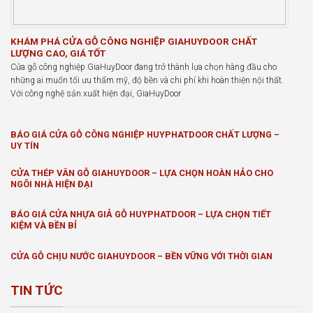
KHÁM PHÁ CỬA GỖ CÔNG NGHIỆP GIAHUYDOOR CHẤT
LƯỢNG CAO, GIÁ TỐT
Cửa gỗ công nghiệp GiaHuyDoor đang trở thành lựa chọn hàng đầu cho
những ai muốn tối ưu thẩm mỹ, độ bền và chi phí khi hoàn thiện nội thất.
Với công nghệ sản xuất hiện đại, GiaHuyDoor
BÁO GIÁ CỬA GỖ CÔNG NGHIỆP HUYPHATDOOR CHẤT LƯỢNG –
UY TÍN
CỬA THÉP VÂN GỖ GIAHUYDOOR – LỰA CHỌN HOÀN HẢO CHO
NGÔI NHÀ HIỆN ĐẠI
BÁO GIÁ CỬA NHỰA GIẢ GỖ HUYPHATDOOR – LỰA CHỌN TIẾT
KIỆM VÀ BỀN BỈ
CỬA GỖ CHỊU NƯỚC GIAHUYDOOR – BỀN VỮNG VỚI THỜI GIAN
TIN TỨC