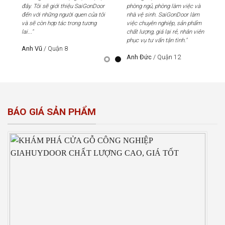
đây. Tôi sẽ giới thiệu SaiGonDoor
phòng ngủ, phòng làm việc và
đây
đến với những người quen của tôi
nhà vệ sinh. SaiGonDoor làm
đến
và sẽ còn hợp tác trong tương
việc chuyên nghiệp, sản phẩm
và 
lai..."
chất lượng, giá lại rẻ, nhân viên
lai..
phục vụ tư vấn tận tình."
Anh Vũ
/
Quận 8
An
Anh Đức
/
Quận 12
BÁO GIÁ SẢN PHẨM