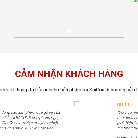
CẢM NHẬN KHÁCH HÀNG
 khách hàng đã trải nghiệm sản phẩm tại SaiGonDoornói gì về ch
sử dụng các sản phẩm cửa gỗ và cửa
"Đội ngũ nhâ
iệu SÀI GÒN DOOR cho phòng ngủ,
cửa được đẹp
SaiGonDoor làm việc chuyên nghiệp,
giới thiệu 
hân viên phục vụ tư vấn tận tình."
tác trong tươ