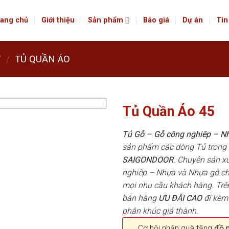
ang chủ
Giới thiệu
Sản phẩm
Báo giá
Dự án
Tin
T
/
TỦ QUẦN ÁO
Tủ Quần Áo 45
Tủ Gỗ – Gỗ công nghiêp – 
sản phẩm các dòng Tủ trong
SAIGONDOOR
. Chuyên sản x
nghiêp – Nhựa và Nhựa gỗ chấ
mọi nhu cầu khách hàng. Trê
bán hàng
ƯU ĐÃI
CAO
đi kèm
phân khúc giá thành.
Cơ hội nhận quà tặng
đồ nộ