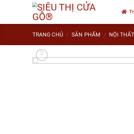
Skip
to
Tr
content
TRANG CHỦ
/
SẢN PHẨM
/
NỘI THẤ