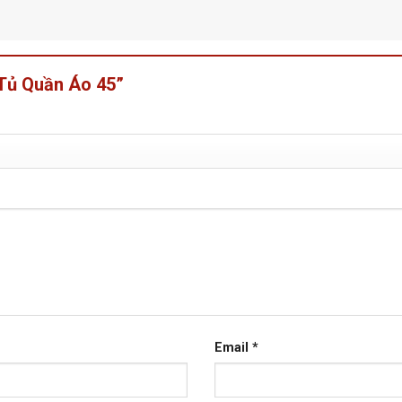
“Tủ Quần Áo 45”
Email
*