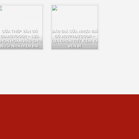
CỬA THÉP VÂN GỖ
BÁO GIÁ CỬA NHỰA GIẢ
GIAHUYDOOR – LỰA
GỖ HUYPHATDOOR –
CHỌN HOÀN HẢO CHO
LỰA CHỌN TIẾT KIỆM VÀ
NGÔI NHÀ HIỆN ĐẠI
BỀN BỈ