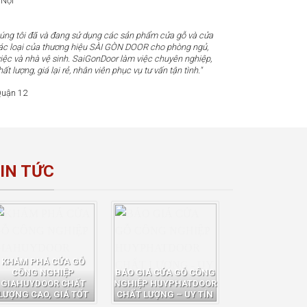
 Nội
húng tôi đã và đang sử dụng các sản phẩm cửa gỗ và cửa
c loại của thương hiệu SÀI GÒN DOOR cho phòng ngủ,
iệc và nhà vệ sinh. SaiGonDoor làm việc chuyên nghiệp,
t lượng, giá lại rẻ, nhân viên phục vụ tư vấn tận tình."
uận 12
IN TỨC
KHÁM PHÁ CỬA GỖ
CÔNG NGHIỆP
BÁO GIÁ CỬA GỖ CÔNG
GIAHUYDOOR CHẤT
NGHIỆP HUYPHATDOOR
LƯỢNG CAO, GIÁ TỐT
CHẤT LƯỢNG – UY TÍN