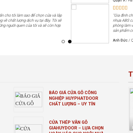
Quận 9
/
Hà
vấn cho tôi làm sao để chọn cửa và lắp
"Gia đình c
g về chất lượng dịch vụ tại đây. Tôi sẽ
nhựa ABS cá
ững người quen của tôi và sẽ còn hợp
phòng làm v
sản phẩm chấ
Anh Đức
/
Q
T
BÁO GIÁ CỬA GỖ CÔNG
NGHIỆP HUYPHATDOOR
CHẤT LƯỢNG – UY TÍN
CỬA THÉP VÂN GỖ
GIAHUYDOOR – LỰA CHỌN