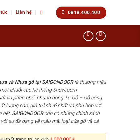
0818.400.400
 tức
Liên hệ
Nhựa và Nhựa gỗ tại SAIGONDOOR
là thương hiệu
 một chuỗi các hệ thống Showroom
uất và phân phối những dòng Tủ Gỗ – Gỗ công
t lượng cao, giá thành rẻ nhất và phù hợp với
n hết,
SAIGONDOOR
còn có những chính sách
 với sự đa dạng về mẫu mã, loại cửa gỗ và cả
i thất trang trí
lên đến
1.000.000đ