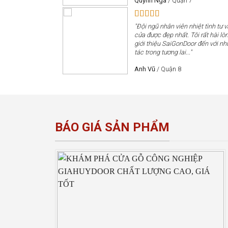
Quỳnh Nga
/
Quận 7
"Đội ngũ nhân viên nhiệt tình tư 
cửa được đẹp nhất. Tôi rất hài lòn
giới thiệu SaiGonDoor đến với nh
tác trong tương lai..."
Anh Vũ
/
Quận 8
BÁO GIÁ SẢN PHẨM