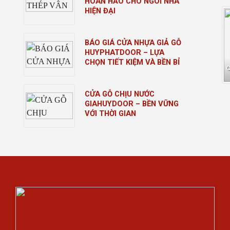
HOÀN HẢO CHO NGÔI NHÀ
HIỆN ĐẠI
BÁO GIÁ CỬA NHỰA GIẢ GỖ
HUYPHATDOOR – LỰA
CHỌN TIẾT KIỆM VÀ BỀN BỈ
CỬA GỖ CHỊU NƯỚC
GIAHUYDOOR – BỀN VỮNG
VỚI THỜI GIAN