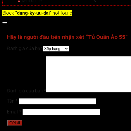
Xem chi tiết:
Hệ thống 20+ Showroom
&
30+ nhân viên tư
Block
"dang-ky-uu-dai"
not found
Đánh giá (0)
Hãy là người đầu tiên nhận xét “Tủ Quần Áo 55”
Đánh giá của bạn
Đánh giá của bạn
*
Tên
*
Email
*