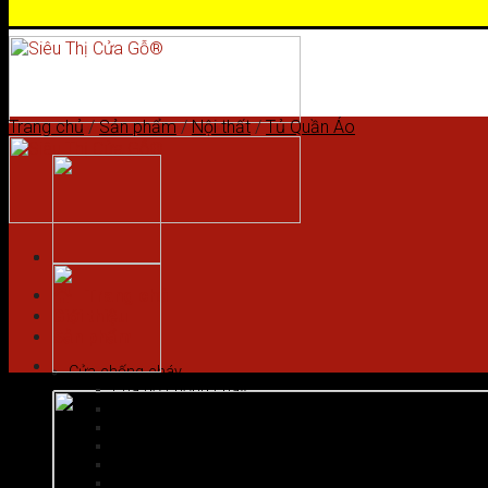
Skip to content
Trang chủ
/
Sản phẩm
/
Nội thất
/
Tủ Quần Áo
Trang chủ
Giới thiệu
Sản phẩm
Cửa chống cháy
Cửa gỗ chống cháy
Cửa nhôm vân gỗ
Cửa thép chống cháy
Cửa Thép Hàn Quốc
Cửa thép vân gỗ
Cửa vân gỗ 5D