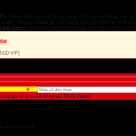
R
là thương hiệu sản phẩm các dòng Tủ trong một chuỗi các h
hiêp – Nhựa và Nhựa gỗ chất lượng cao, giá thành rẻ nhất và 
 ĐÃI
CAO
đi kèm với sự đa dạng về mẫu mã, loại cửa gỗ và cả 
00đ
 (SGD-VIP)
ôi sẽ gọi lại tư vấn & hỗ trợ sau tối đa 3 phút!
u
xu hướng mới nhất
chi tiết >