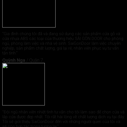
"Gia đình chúng tôi đã và đang sử dụng các sản phẩm cửa gỗ và
cửa nhựa ABS các loại của thương hiệu SÀI GÒN DOOR cho phòng
ngủ, phòng làm việc và nhà vệ sinh. SaiGonDoor làm việc chuyên
nghiệp, sản phẩm chất lượng, giá lại rẻ, nhân viên phục vụ tư vấn
tận tình."
Quỳnh Nga
/
Quận 7
"Đội ngũ nhân viên nhiệt tình tư vấn cho tôi làm sao để chọn cửa và
lắp cửa được đẹp nhất. Tôi rất hài lòng về chất lượng dịch vụ tại đây.
Tôi sẽ giới thiệu SaiGonDoor đến với những người quen của tôi và
sẽ còn hợp tác trong tương lai."