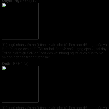
Quỳnh Nga
/
Quận 7
"Đội ngũ nhân viên nhiệt tình tư vấn cho tôi làm sao để chọn cửa và
lắp cửa được đẹp nhất. Tôi rất hài lòng về chất lượng dịch vụ tại đây.
Tôi sẽ giới thiệu SaiGonDoor đến với những người quen của tôi và
sẽ còn hợp tác trong tương lai."
Quận 9
/
Hà Nội
"Đội ngũ nhân viên nhiệt tình tư vấn cho tôi làm sao để chọn cửa và