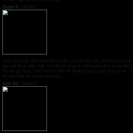
Quận 9
/
Hà Nội
"Đội ngũ nhân viên nhiệt tình tư vấn cho tôi làm sao để chọn cửa và
lắp cửa được đẹp nhất. Tôi rất hài lòng về chất lượng dịch vụ tại đây.
Tôi sẽ giới thiệu SaiGonDoor đến với những người quen của tôi và
sẽ còn hợp tác trong tương lai..."
Anh Vũ
/
Quận 8