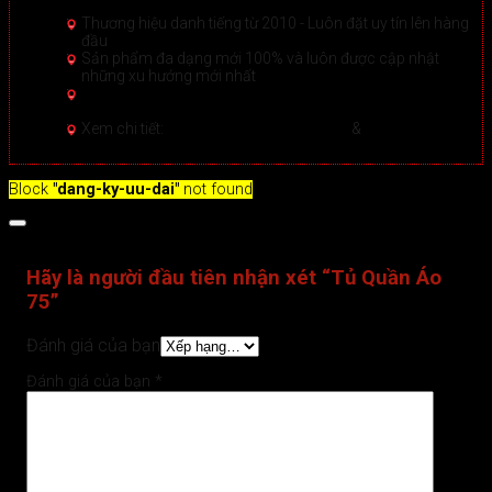
Thương hiệu danh tiếng từ 2010 - Luôn đặt uy tín lên hàng
đầu
Sản phẩm đa dạng mới 100% và luôn được cập nhật
những xu hướng mới nhất
Hướng dẫn Mua hàng Online đảm bảo tại Sài Gòn
Door
Xem chi tiết >
Xem chi tiết:
Hệ thống 20+ Showroom
&
30+ nhân viên
tư vấn >
Block
"dang-ky-uu-dai"
not found
Đánh giá (0)
Hãy là người đầu tiên nhận xét “Tủ Quần Áo
75”
Đánh giá của bạn
Đánh giá của bạn
*