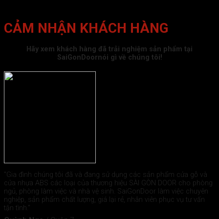
CẢM NHẬN KHÁCH HÀNG
Hãy xem khách hàng đã trải nghiệm sản phẩm tại
SaiGonDoornói gì về chúng tôi!
"Gia đình chúng tôi đã và đang sử dụng các sản phẩm cửa gỗ và
cửa nhựa ABS các loại của thương hiệu SÀI GÒN DOOR cho phòng
ngủ, phòng làm việc và nhà vệ sinh. SaiGonDoor làm việc chuyên
nghiệp, sản phẩm chất lượng, giá lại rẻ, nhân viên phục vụ tư vấn
tận tình."