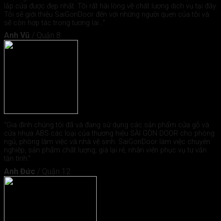
lắp cửa được đẹp nhất. Tôi rất hài lòng về chất lượng dịch vụ tại đây.
Tôi sẽ giới thiệu SaiGonDoor đến với những người quen của tôi và
sẽ còn hợp tác trong tương lai..."
Anh Vũ
/
Quận 8
"Gia đình chúng tôi đã và đang sử dụng các sản phẩm cửa gỗ và
cửa nhựa ABS các loại của thương hiệu SÀI GÒN DOOR cho phòng
ngủ, phòng làm việc và nhà vệ sinh. SaiGonDoor làm việc chuyên
nghiệp, sản phẩm chất lượng, giá lại rẻ, nhân viên phục vụ tư vấn
tận tình."
Anh Đức
/
Quận 12