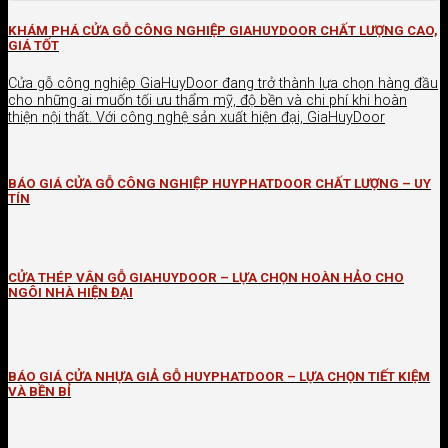
KHÁM PHÁ CỬA GỖ CÔNG NGHIỆP GIAHUYDOOR CHẤT LƯỢNG CAO,
GIÁ TỐT
Cửa gỗ công nghiệp GiaHuyDoor đang trở thành lựa chọn hàng đầu
cho những ai muốn tối ưu thẩm mỹ, độ bền và chi phí khi hoàn
thiện nội thất. Với công nghệ sản xuất hiện đại, GiaHuyDoor
BÁO GIÁ CỬA GỖ CÔNG NGHIỆP HUYPHATDOOR CHẤT LƯỢNG – UY
TÍN
CỬA THÉP VÂN GỖ GIAHUYDOOR – LỰA CHỌN HOÀN HẢO CHO
NGÔI NHÀ HIỆN ĐẠI
BÁO GIÁ CỬA NHỰA GIẢ GỖ HUYPHATDOOR – LỰA CHỌN TIẾT KIỆM
VÀ BỀN BỈ