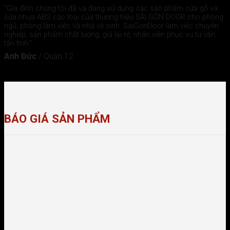
"Gia đình chúng tôi đã và đang sử dụng các sản phẩm cửa gỗ và
cửa nhựa ABS các loại của thương hiệu SÀI GÒN DOOR cho phòng
ngủ, phòng làm việc và nhà vệ sinh. SaiGonDoor làm việc chuyên
nghiệp, sản phẩm chất lượng, giá lại rẻ, nhân viên phục vụ tư vấn
tận tình."
Anh Đức
/
Quận 12
BÁO GIÁ SẢN PHẨM