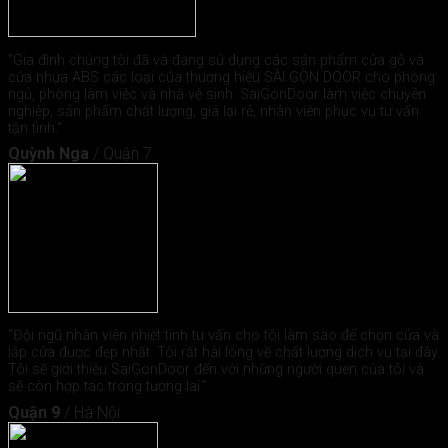
"Gia đình chúng tôi đã và đang sử dụng các sản phẩm cửa gỗ và
cửa nhựa ABS các loại của thương hiệu SÀI GÒN DOOR cho phòng
ngủ, phòng làm việc và nhà vệ sinh. SaiGonDoor làm việc chuyên
nghiệp, sản phẩm chất lượng, giá lại rẻ, nhân viên phục vụ tư vấn
tận tình."
Quỳnh Nga
/
Quận 7
"Đội ngũ nhân viên nhiệt tình tư vấn cho tôi làm sao để chọn cửa và
lắp cửa được đẹp nhất. Tôi rất hài lòng về chất lượng dịch vụ tại đây.
Tôi sẽ giới thiệu SaiGonDoor đến với những người quen của tôi và
sẽ còn hợp tác trong tương lai."
Quận 9
/
Hà Nội