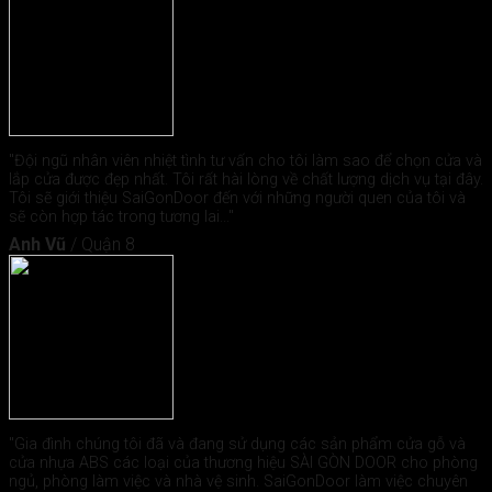
"Đội ngũ nhân viên nhiệt tình tư vấn cho tôi làm sao để chọn cửa và
lắp cửa được đẹp nhất. Tôi rất hài lòng về chất lượng dịch vụ tại đây.
Tôi sẽ giới thiệu SaiGonDoor đến với những người quen của tôi và
sẽ còn hợp tác trong tương lai..."
Anh Vũ
/
Quận 8
"Gia đình chúng tôi đã và đang sử dụng các sản phẩm cửa gỗ và
cửa nhựa ABS các loại của thương hiệu SÀI GÒN DOOR cho phòng
ngủ, phòng làm việc và nhà vệ sinh. SaiGonDoor làm việc chuyên