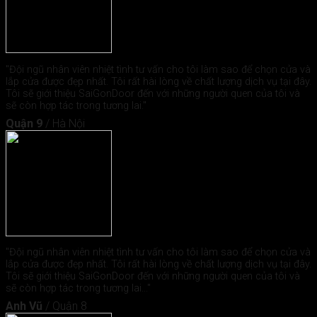
"Đội ngũ nhân viên nhiệt tình tư vấn cho tôi làm sao để chọn cửa và
lắp cửa được đẹp nhất. Tôi rất hài lòng về chất lượng dịch vụ tại đây.
Tôi sẽ giới thiệu SaiGonDoor đến với những người quen của tôi và
sẽ còn hợp tác trong tương lai."
Quận 9
/
Hà Nội
"Đội ngũ nhân viên nhiệt tình tư vấn cho tôi làm sao để chọn cửa và
lắp cửa được đẹp nhất. Tôi rất hài lòng về chất lượng dịch vụ tại đây.
Tôi sẽ giới thiệu SaiGonDoor đến với những người quen của tôi và
sẽ còn hợp tác trong tương lai..."
Anh Vũ
/
Quận 8