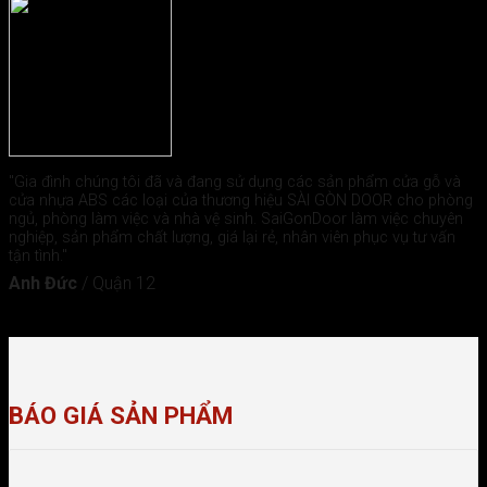
"Gia đình chúng tôi đã và đang sử dụng các sản phẩm cửa gỗ và
cửa nhựa ABS các loại của thương hiệu SÀI GÒN DOOR cho phòng
ngủ, phòng làm việc và nhà vệ sinh. SaiGonDoor làm việc chuyên
nghiệp, sản phẩm chất lượng, giá lại rẻ, nhân viên phục vụ tư vấn
tận tình."
Anh Đức
/
Quận 12
BÁO GIÁ SẢN PHẨM