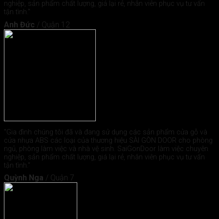
nghiệp, sản phẩm chất lượng, giá lại rẻ, nhân viên phục vụ tư vấn
tận tình."
Anh Đức
/
Quận 12
"Gia đình chúng tôi đã và đang sử dụng các sản phẩm cửa gỗ và
cửa nhựa ABS các loại của thương hiệu SÀI GÒN DOOR cho phòng
ngủ, phòng làm việc và nhà vệ sinh. SaiGonDoor làm việc chuyên
nghiệp, sản phẩm chất lượng, giá lại rẻ, nhân viên phục vụ tư vấn
tận tình."
Quỳnh Nga
/
Quận 7