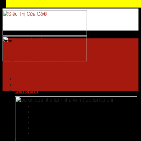
Skip to content
Dự án
Dự án cửa nhà tắm nhà Anh
Đức tại Củ Chi
Trang chủ
Giới thiệu
Sản phẩm
Cửa chống cháy
Cửa gỗ chống cháy
Cửa nhôm vân gỗ
Cửa thép chống cháy
Cửa Thép Hàn Quốc
Cửa thép vân gỗ
Cửa vân gỗ 5D
Cửa gỗ