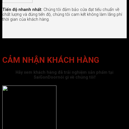
Tiến độ nhanh nhất:
Chúng tôi đảm bảo cửa đạt tiếu chuẩn về
chất lượng và đúng tiến độ, chúng tôi cam kết không làm lãng phí
thời gian của khách hàng.
CẢM NHẬN KHÁCH HÀNG
Hãy xem khách hàng đã trải nghiệm sản phẩm tại
SaiGonDoornói gì về chúng tôi!