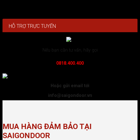
Cửa Vân Gỗ 5D KA-41.40.40A-3TK
HỖ TRỢ TRỰC TUYẾN
Nếu bạn cần tư vấn, hãy gọi
0818.400.400
Hoặc gửi email tới
info@saigondoor.vn
MUA HÀNG ĐẢM BẢO TẠI
SAIGONDOOR